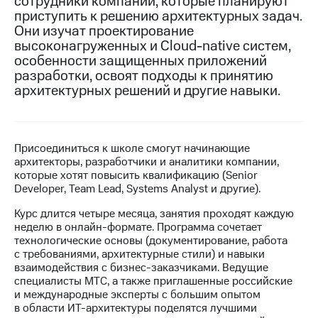
сотрудники компании, которые планируют
приступить к решению архитектурных задач.
МТС
Они изучат проектирование
о технологиях
высоконагруженных и Cloud-native систем,
особенности защищенных приложений
Достижения
разработки, освоят подходы к принятию
архитектурных решений и другие навыки.
Интервью
Финансовая
отчетность
Присоединиться к школе смогут начинающие
Контакты
архитекторы, разработчики и аналитики компании,
которые хотят повысить квалификацию (Senior
Новости
Developer, Team Lead, Systems Analyst и другие).
в
регионе
Курс длится четыре месяца, занятия проходят каждую
неделю в онлайн-формате. Программа сочетает
м и акционерам
технологические основы (документирование, работа
Корпоративное
с требованиями, архитектурные стили) и навыки
управление
взаимодействия с бизнес-заказчиками. Ведущие
специалисты МТС, а также приглашенные российские
Корпоративный
и международные эксперты с большим опытом
секретарь
в области ИТ-архитектуры поделятся лучшими