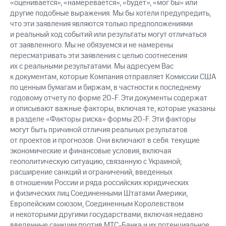
«оценивается», «намеревается», «будет», «мог бы» или
другие подобные выражения. Мы бы хотели предупредить,
что эти заявления являются только предположениями
и реальный ход событий или результаты могут отличаться
от заявленного. Мы не обязуемся и не намерены
пересматривать эти заявления с целью соотнесения
их с реальными результатами. Мы адресуем Вас
к документам, которые Компания отправляет Комиссии США
по ценным бумагам и биржам, в частности к последнему
годовому отчету по форме 20-F. Эти документы содержат
и описывают важные факторы, включая те, которые указаны
в разделе «Факторы риска» формы 20-F. Эти факторы
могут быть причиной отличия реальных результатов
от проектов и прогнозов. Они включают в себя: текущие
экономические и финансовые условия, включая
геополитическую ситуацию, связанную с Украиной;
расширение санкций и ограничений, введенных
в отношении России и ряда российских юридических
и физических лиц Соединенными Штатами Америки,
Европейским союзом, Соединенным Королевством
и некоторыми другими государствами, включая недавно
введенные санкции против МТС-Банка и их потенциальное