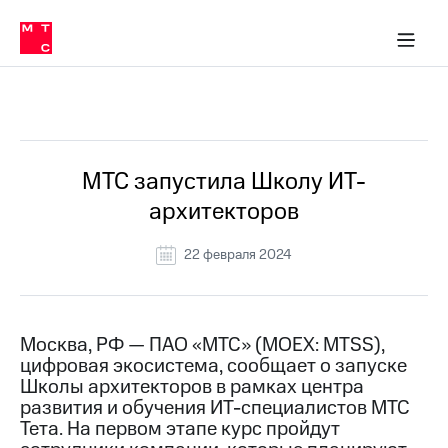
О
сторам и акционерам
Комплаенс и деловая этика
Устойчивое развитие
Медиа-центр
О МТС
О МТС
На главную
компании
О
компании
Стратегия
Стратегия
Все Новости
Карьера
в МТС
Карьера
в МТС
Пресс-
МТС запустила Школу ИТ-
релизы
История
архитекторов
компании
МТС
о технологиях
Руководство
22 февраля 2024
региона
Правовая
информация
Москва, РФ — ПАО «МТС» (MOEX: MTSS),
цифровая экосистема, сообщает о запуске
Контакты
Школы архитекторов в рамках центра
развития и обучения ИТ-специалистов МТС
Медиа-центр
Пресс-
Тета. На первом этапе курс пройдут
релизы