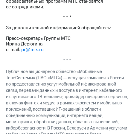
образовательных программ МТС становятся
выкупа
ее сотрудниками.
акций
Дивиденды
* * *
Рынок
облигаций
За дополнительной информацией обращайтесь:
Описание
Пресс-секретарь Группы МТС
Еврооблигации-2023
Ирина Дерюгина
Уведомление
e-mail:
pr@mts.ru
о
погашении
* * *
именных
облигаций
Публичное акционерное общество «Мобильные
Другое
ТелеСистемы» (ПАО «МТС») — ведущая компания в России
по предоставлению услуг мобильной и фиксированной
Регистратор
связи, передачи данных и доступа в интернет, кабельного
Реквизиты
и спутникового ТВ-вещания; провайдер цифровых сервисов,
Контакты
включая финтех и медиа в рамках экосистем и мобильных
йчивое развитие
приложений; поставщик ИТ-решений в области
и деловая этика
объединенных коммуникаций, интернета вещей,
На главную
мониторинга, обработки данных, облачных вычислений,
кибербезопасности. В России, Беларуси и Армении услугами