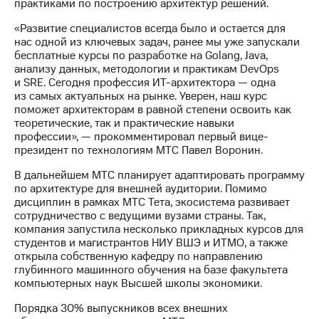
Раскрытие
практиками по построению архитектур решений.
информации
«Развитие специалистов всегда было и остается для
Информация
нас одной из ключевых задач, ранее мы уже запускали
акционерам
бесплатные курсы по разработке на Golang, Java,
Документы
анализу данных, методологии и практикам DevOps
ПАО
и SRE. Сегодня профессия ИТ-архитектора — одна
"МТС"
из самых актуальных на рынке. Уверен, наш курс
Собрания
поможет архитекторам в равной степени освоить как
акционеров
теоретические, так и практические навыки
Личный
профессии», — прокомментировал первый вице-
кабинет
президент по технологиям МТС Павел Воронин.
акционера
Акционерный
В дальнейшем МТС планирует адаптировать программу
капитал
по архитектуре для внешней аудитории. Помимо
Контроль
дисциплин в рамках МТС Тета, экосистема развивает
и
сотрудничество с ведущими вузами страны. Так,
аудит
компания запустила несколько прикладных курсов для
Рынок
студентов и магистрантов НИУ ВШЭ и ИТМО, а также
акций
открыла собственную кафедру по направлению
глубинного машинного обучения на базе факультета
Описание
компьютерных наук Высшей школы экономики.
Программа
приобретения
Порядка 30% выпускников всех внешних
Порядок