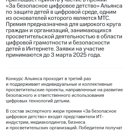
«За безопасное цифровое детство» Альянса
МТС
по защите детей в цифровой среде, одним
о технологиях
из основателей которого является МТС.
Премия предназначена для широкого круга
Достижения
граждан и организаций, занимающихся
просветительской деятельностью в области
Интервью
цифровой грамотности и безопасности
детей в Интернете. Заявки на участие
Финансовая
отчетность
принимаются до 3 марта 2025 года.
Контакты
Новости
Конкурс Альянса проходит в третий раз
в
и поддерживает индивидуальные и коллективные
регионе
просветительские проекты, направленные на развитие
безопасного и ответственного использования
м и акционерам
цифровых технологий детьми.
Корпоративное
управление
В состав экспертного жюри премии «За безопасное
цифровое детство» входят представители ИТ-
Корпоративный
индустрии, медиахолдингов, бизнеса
секретарь
и просветительских организаций. Победители получат