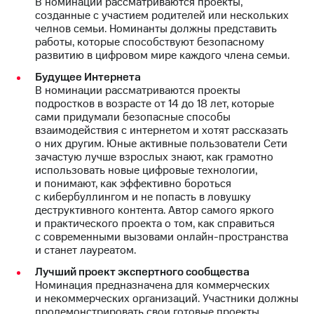
В номинации рассматриваются проекты,
выкупа
созданные с участием родителей или нескольких
акций
челнов семьи. Номинанты должны представить
Дивиденды
работы, которые способствуют безопасному
Рынок
развитию в цифровом мире каждого члена семьи.
облигаций
Будущее Интернета
Описание
В номинации рассматриваются проекты
Еврооблигации-2023
подростков в возрасте от 14 до 18 лет, которые
Уведомление
сами придумали безопасные способы
о
взаимодействия с интернетом и хотят рассказать
погашении
о них другим. Юные активные пользователи Сети
именных
зачастую лучше взрослых знают, как грамотно
облигаций
использовать новые цифровые технологии,
Другое
и понимают, как эффективно бороться
с кибербуллингом и не попасть в ловушку
Регистратор
деструктивного контента. Автор самого яркого
Реквизиты
и практического проекта о том, как справиться
Контакты
с современными вызовами онлайн-пространства
йчивое развитие
и станет лауреатом.
и деловая этика
Лучший проект экспертного сообщества
На главную
Номинация предназначена для коммерческих
и некоммерческих организаций. Участники должны
продемонстрировать свои готовые проекты,