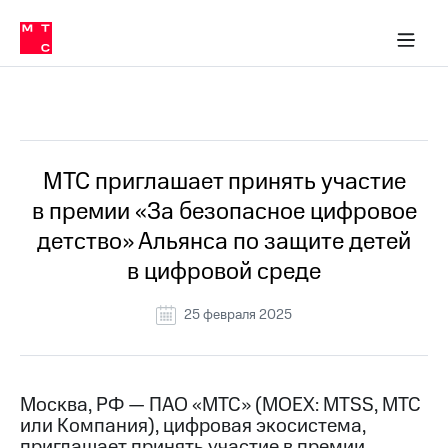
О
сторам и акционерам
Комплаенс и деловая этика
Устойчивое развитие
Медиа-центр
О МТС
О МТС
На главную
компании
О
компании
Стратегия
Стратегия
Все Новости
Карьера
в МТС
Карьера
в МТС
Пресс-
МТС приглашает принять участие
релизы
История
в премии «За безопасное цифровое
компании
МТС
детство» Альянса по защите детей
о технологиях
Руководство
в цифровой среде
региона
Правовая
25 февраля 2025
информация
Контакты
Москва, РФ — ПАО «МТС» (MOEX: MTSS, МТС
Медиа-центр
или Компания), цифровая экосистема,
Пресс-
релизы
приглашает принять участие в премии