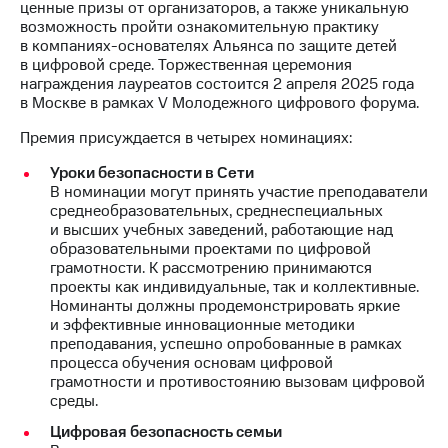
Раскрытие
ценные призы от организаторов, а также уникальную
информации
возможность пройти ознакомительную практику
Информация
в компаниях-основателях Альянса по защите детей
акционерам
в цифровой среде. Торжественная церемония
Документы
награждения лауреатов состоится 2 апреля 2025 года
ПАО
в Москве в рамках V Молодежного цифрового форума.
"МТС"
Собрания
Премия присуждается в четырех номинациях:
акционеров
Уроки безопасности в Сети
Личный
В номинации могут принять участие преподаватели
кабинет
среднеобразовательных, среднеспециальных
акционера
и высших учебных заведений, работающие над
Акционерный
образовательными проектами по цифровой
капитал
грамотности. К рассмотрению принимаются
Контроль
проекты как индивидуальные, так и коллективные.
и
Номинанты должны продемонстрировать яркие
аудит
и эффективные инновационные методики
Рынок
преподавания, успешно опробованные в рамках
акций
процесса обучения основам цифровой
грамотности и противостоянию вызовам цифровой
Описание
среды.
Программа
приобретения
Цифровая безопасность семьи
Порядок