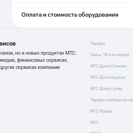
ле при оплате с карты МТС Деньги
Оплата и стоимость оборудования
рвисов
Тарифы
 связи, но и новых продуктах МТС:
Связь, ТВ и интернет
 медиа, финансовых сервисах,
МТС Дома Отлично
 других сервисах компании
МТС Дома Хорошо
МТС Дома Супер
Тарифы мобильной св
МТС Проще
RED