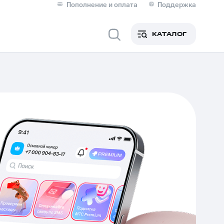
Пополнение и оплата
Поддержка
Скидка 30% на связь
Личные кабинеты
КАТАЛОГ
Мобильная связь
IM-карта для иностранцев
M
Для дома
ерейти в МТС со своим
ой МТС
Сервисы и подписки
фитнес
Приложения от МТС