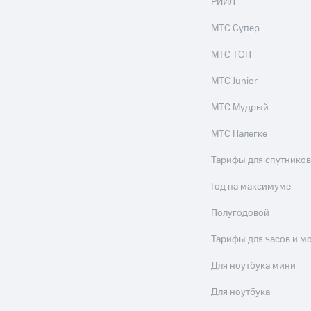
РИИЛ
МТС Супер
МТС ТОП
МТС Junior
МТС Мудрый
МТС Налегке
Тарифы для спутников
Год на максимуме
Полугодовой
Тарифы для часов и м
Для ноутбука мини
Для ноутбука