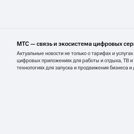
Тарифы RED, РИИЛ и МТС Супер дешев
Обзоры товаров
Скидки до 40%
МТС — связь и экосистема цифровых се
на смартфоны
Актуальные новости не только о тарифах и услугах
при покупке со связью МТС
цифровых приложениях для работы и отдыха, ТВ и
технологиях для запуска и продвижения бизнеса и