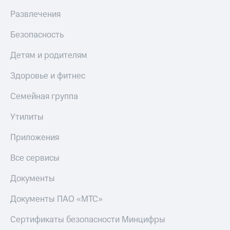
Live
и не
Развлечения
только
Гудок
Безопасность
Безопасность
Мой
МТС
Финансы
Детям и родителям
Все
Детям
Здоровье и фитнес
приложения
и родителям
Семейная группа
Инвестиции
Здоровье
и фитнес
Утилиты
Получайте
доход
Приложения
Приложения
онлайн
от МТС
Страхование
Все сервисы
Акции
Покупка
Документы
полисов
Приложения
онлайн
КИОН
Скидка 30%
Документы ПАО «МТС»
на связь
КИОН
Сертификаты безопасности Минцифры
Музыка
С картой