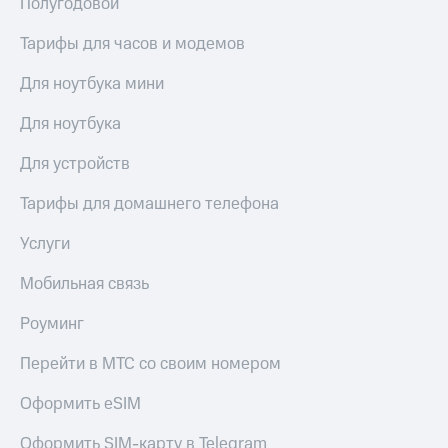
Полугодовой
Услуги
149 ₽/
мес
Тарифы для часов и модемов
Акции
МТС
Для ноутбука мини
Домашний
Premium
интернет
Для ноутбука
Подписка
Домашнее
на гигабайты
Для устройств
ТВ
интернета,
фильмы,
Спутниковое
Тарифы для домашнего телефона
музыка
ТВ
и многое
Услуги
другое
Домашний
Семейная
телефон
Мобильная связь
группа
Перейти
Скидка
Роуминг
в МТС
на тарифы,
со своим
общие
Перейти в МТС со своим номером
номером
подписки
и услуги,
Оформить eSIM
Поддержка
доступ
к геолокации
Оформить SIM-карту в Telegram