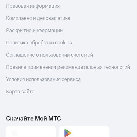
МТС
Правовая информация
КИОН
Деньги
Строки
МТС
Комплаенс и деловая этика
Накопления
Live
Раскрытие информации
Откладывайте
Гудок
деньги
Политика обработки cookies
и получайте
Мой
доход 15%
МТС
Соглашение о пользовании системой
Акции
Условия
Все
Правила применения рекомендательных технологий
пополнения
приложения
Финансы
Условия использования сервиса
Скидка
Инвестиции
30%
Карта сайта
на связь
Получайте
доход
онлайн
Тарифы
Страхование
RED,
РИИЛ
Скачайте Мой МТС
Покупка
и МТС Супер
полисов
дешевле
онлайн
при оплате