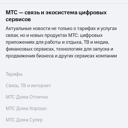
на связь
МТС — связь и экосистема цифровых
Роуминг
Тарифы
сервисов
RED,
Семейная
РИИЛ
Актуальные новости не только о тарифах и услугах
группа
и МТС
связи, но и новых продуктах МТС: цифровых
Супер
приложениях для работы и отдыха, ТВ и медиа,
Заказать
дешевле
SIM-
при
финансовых сервисах, технологиях для запуска и
карту
оплате
продвижения бизнеса и других сервисах компании
с карты
Оформить
МТС
eSIM
Деньги
Тарифы
SIM-
Выберите
Связь, ТВ и интернет
карта
и подключите
для
ТВ
иностранцев
МТС Дома Отлично
с выгодным
тарифом
Оформить
МТС Дома Хорошо
чистый
Тарифы
номер
МТС Дома Супер
Интернет,