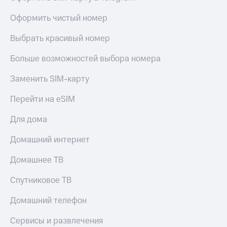
висы и подписки
Сертификаты
МТС
безопасности
Оформить чистый номер
Premium
Всё
Выбрать красивый номер
Подписка
под
на гигабайты
рукой
Больше возможностей выбора номера
интернета,
в Мой МТС
фильмы,
музыка
Заменить SIM-карту
Посмотрите,
и многое
что
другое
Перейти на eSIM
полезного
Семейная
есть
группа
Для дома
в нашем
приложении
Скидка
Домашний интернет
на тарифы,
КИОН
общие
Домашнее ТВ
подписки
КИОН
и услуги,
Спутниковое ТВ
Музыка
доступ
к геолокации
Домашний телефон
КИОН
Кино,
Строки
музыка,
Сервисы и развлечения
книги