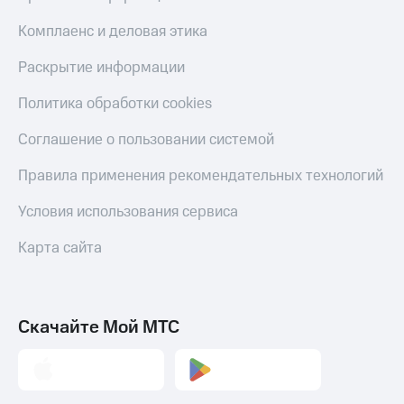
Скидка 30%
с карты
на связь
МТС Деньги
Комплаенс и деловая этика
С картой
Обзоры
Раскрытие информации
МТС
товаров
Деньги
Политика обработки cookies
МТС
Скидки
Накопления
до 40%
Соглашение о пользовании системой
на смартфоны
Откладывайте
Правила применения рекомендательных технологий
деньги
при
и получайте
покупке
Условия использования сервиса
доход 15%
со связью
Платежи
МТС
Карта сайта
и
переводы
Пополнить
номер
Скачайте Мой МТС
МТС
Настройки
автоплатежа