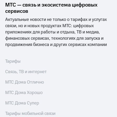
Выбрать
ТВ и телефон
МТС — связь и экосистема цифровых
красивый
для дома
сервисов
номер
Услуги
Актуальные новости не только о тарифах и услугах
Заменить
связи, но и новых продуктах МТС: цифровых
SIM-
Личный
карту
кабинет
приложениях для работы и отдыха, ТВ и медиа,
интернета
финансовых сервисах, технологиях для запуска и
Перейти
и
продвижения бизнеса и других сервисах компании
на
ТВ
eSIM
Личный
кабинет
Для дома
спутникового
Тарифы
Выберите
ТВ
и подключите
Скачать
Связь, ТВ и интернет
ТВ
приложение
с выгодным
Мой
МТС Дома Отлично
тарифом
МТС
Акции
МТС Дома Хорошо
Тарифы
Интернет,
МТС Дома Супер
ТВ и телефон
Видеонаблюдение
для дома
для дома
Тарифы мобильной связи