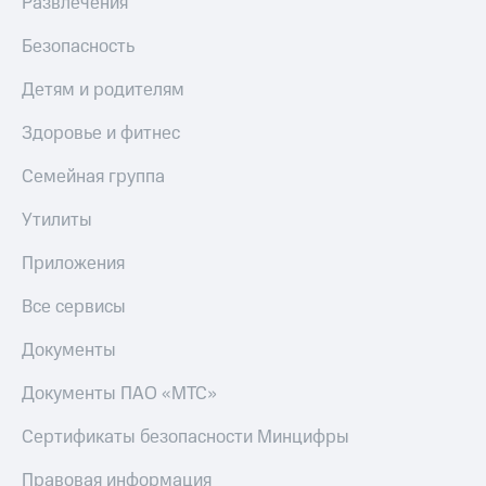
Развлечения
МТС
КИОН
Деньги
Строки
Безопасность
МТС
Накопления
Live
Детям и родителям
Откладывайте
Гудок
Здоровье и фитнес
деньги
и получайте
Мой
Семейная группа
доход 15%
МТС
Акции
Утилиты
Условия
Все
пополнения
приложения
Приложения
Финансы
Скидка
Инвестиции
30%
Все сервисы
на связь
Получайте
Документы
доход
онлайн
Тарифы
Документы ПАО «МТС»
Страхование
RED,
РИИЛ
Покупка
и МТС Супер
Сертификаты безопасности Минцифры
полисов
дешевле
онлайн
при оплате
Правовая информация