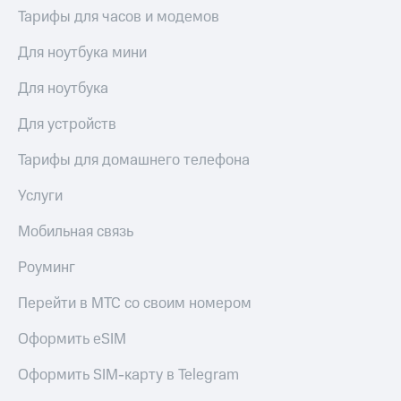
висы и подписки
Сертификаты
Тарифы для часов и модемов
МТС
безопасности
Premium
Для ноутбука мини
Всё
Подписка
под
на гигабайты
Для ноутбука
рукой
интернета,
в Мой МТС
фильмы,
Для устройств
музыка
Посмотрите,
и многое
Тарифы для домашнего телефона
что
другое
полезного
Семейная
Услуги
есть
группа
в нашем
Мобильная связь
приложении
Скидка
на тарифы,
Роуминг
КИОН
общие
подписки
Перейти в МТС со своим номером
КИОН
и услуги,
Музыка
доступ
Оформить eSIM
к геолокации
КИОН
Кино,
Строки
Оформить SIM-карту в Telegram
музыка,
книги