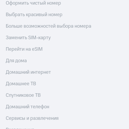
Live
Оформить чистый номер
и не
только
Гудок
Выбрать красивый номер
Безопасность
Мой
Больше возможностей выбора номера
МТС
Финансы
Заменить SIM-карту
Все
Детям
приложения
и родителям
Перейти на eSIM
Инвестиции
Здоровье
Для дома
и фитнес
Получайте
Домашний интернет
доход
Приложения
онлайн
от МТС
Домашнее ТВ
Страхование
Акции
Покупка
Спутниковое ТВ
полисов
Приложения
онлайн
Домашний телефон
КИОН
Скидка 30%
на связь
Сервисы и развлечения
КИОН
Музыка
С картой