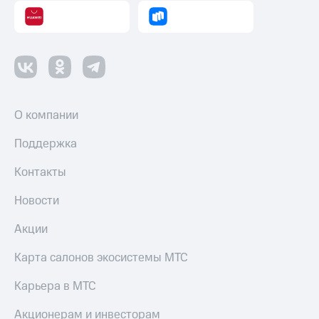
Пополнить
номер
другого
оператора
Оплата
интернета
и
О компании
ТВ
Поддержка
Переводы
с
Контакты
телефона
на карту
Новости
МТС Pay
Акции
Оплата
по QR-
Карта салонов экосистемы МТС
коду
за границей
Карьера в МТС
тернет-магазин
Акционерам и инвесторам