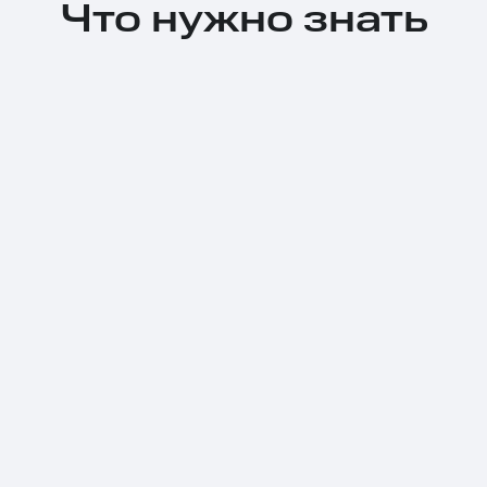
Что нужно знать
Тарифы RED, РИИЛ и МТС Супер дешев
Обзоры товаров
Скидки до 40%
на смартфоны
при покупке со связью МТС