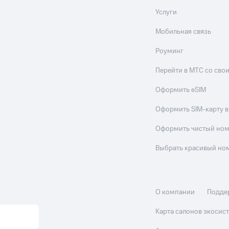
Услуги
Мобильная связь
Роуминг
Перейти в МТС со св
Оформить eSIM
Оформить SIM-карту в
Оформить чистый но
Выбрать красивый но
О компании
Подде
Карта салонов экоси