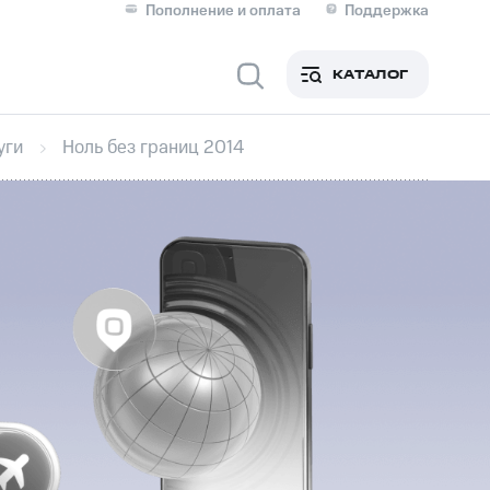
Пополнение и оплата
Поддержка
Скидка 30% на связь
Личные кабинеты
КАТАЛОГ
Мобильная связь
уги
Ноль без границ 2014
IM-карта для иностранцев
M
Для дома
ерейти в МТС со своим
ой МТС
Сервисы и подписки
фитнес
Приложения от МТС