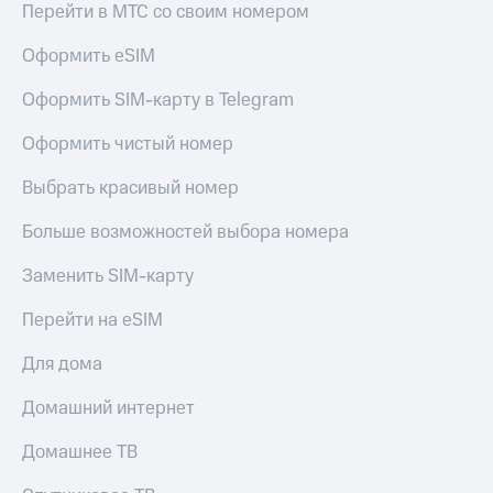
Live
Перейти в МТС со своим номером
и не
только
Гудок
Оформить eSIM
Безопасность
Мой
Оформить SIM-карту в Telegram
МТС
Финансы
Оформить чистый номер
Все
Детям
приложения
и родителям
Выбрать красивый номер
Инвестиции
Здоровье
Больше возможностей выбора номера
и фитнес
Получайте
Заменить SIM-карту
доход
Приложения
онлайн
от МТС
Перейти на eSIM
Страхование
Акции
Покупка
Для дома
полисов
Приложения
онлайн
Домашний интернет
КИОН
Скидка 30%
на связь
Домашнее ТВ
КИОН
Музыка
С картой