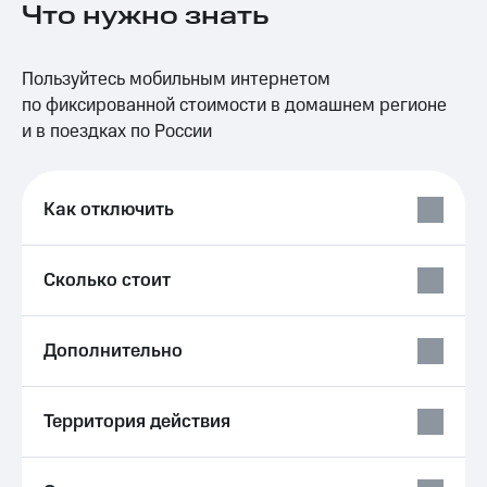
Что нужно знать
на связь
Роуминг
Тарифы
Пользуйтесь мобильным интернетом
RED,
Семейная
РИИЛ
по фиксированной стоимости в домашнем регионе
группа
и МТС
и в поездках по России
Супер
Заказать
дешевле
SIM-
при
карту
оплате
Как отключить
с карты
Оформить
МТС
eSIM
Деньги
Сколько стоит
SIM-
Выберите
карта
и подключите
для
ТВ
Дополнительно
иностранцев
с выгодным
тарифом
Оформить
Территория действия
чистый
Тарифы
номер
Интернет,