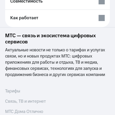
Совместимость
Выбрать
ТВ и телефон
красивый
для дома
номер
Услуги
Как работает
Заменить
SIM-
Личный
карту
кабинет
МТС — связь и экосистема цифровых
интернета
Перейти
и
сервисов
на
ТВ
eSIM
Актуальные новости не только о тарифах и услугах
Личный
кабинет
связи, но и новых продуктах МТС: цифровых
Для дома
спутникового
приложениях для работы и отдыха, ТВ и медиа,
Выберите
ТВ
финансовых сервисах, технологиях для запуска и
и подключите
Скачать
ТВ
продвижения бизнеса и других сервисах компании
приложение
с выгодным
Мой
тарифом
МТС
Акции
Тарифы
Тарифы
Интернет,
Связь, ТВ и интернет
ТВ и телефон
Видеонаблюдение
для дома
для дома
МТС Дома Отлично