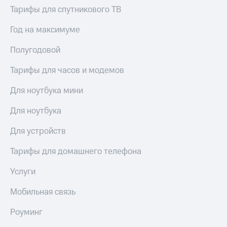
висы и подписки
Сертификаты
Тарифы для спутникового ТВ
МТС
безопасности
Premium
Год на максимуме
Всё
Подписка
под
на гигабайты
Полугодовой
рукой
интернета,
в Мой МТС
фильмы,
Тарифы для часов и модемов
музыка
Посмотрите,
и многое
Для ноутбука мини
что
другое
полезного
Семейная
Для ноутбука
есть
группа
в нашем
Для устройств
приложении
Скидка
на тарифы,
Тарифы для домашнего телефона
КИОН
общие
подписки
Услуги
КИОН
и услуги,
Музыка
доступ
Мобильная связь
к геолокации
КИОН
Кино,
Строки
Роуминг
музыка,
книги