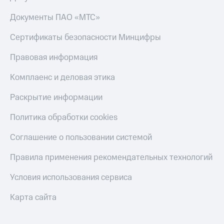
Скидка 30%
с карты
на связь
МТС Деньги
Документы ПАО «МТС»
С картой
Обзоры
Сертификаты безопасности Минцифры
МТС
товаров
Деньги
Правовая информация
МТС
Скидки
Накопления
до 40%
Комплаенс и деловая этика
на смартфоны
Откладывайте
Раскрытие информации
деньги
при
и получайте
покупке
Политика обработки cookies
доход 15%
со связью
Платежи
МТС
Соглашение о пользовании системой
и
переводы
Правила применения рекомендательных технологий
Пополнить
номер
Условия использования сервиса
МТС
Карта сайта
Настройки
автоплатежа