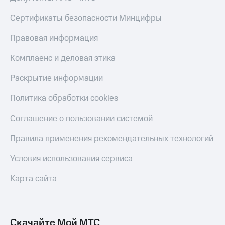
Live
и не
только
Сертификаты безопасности Минцифры
Гудок
Безопасность
Правовая информация
Мой
МТС
Финансы
Комплаенс и деловая этика
Все
Детям
Раскрытие информации
приложения
и родителям
Политика обработки cookies
Инвестиции
Здоровье
и фитнес
Получайте
Соглашение о пользовании системой
доход
Приложения
онлайн
Правила применения рекомендательных технологий
от МТС
Страхование
Акции
Условия использования сервиса
Покупка
полисов
Приложения
Карта сайта
онлайн
КИОН
Скидка 30%
на связь
КИОН
Музыка
Скачайте Мой МТС
С картой