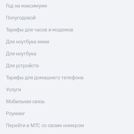
Выбрать
ТВ и телефон
Год на максимуме
красивый
для дома
номер
Полугодовой
Услуги
Заменить
SIM-
Тарифы для часов и модемов
Личный
карту
кабинет
интернета
Для ноутбука мини
Перейти
и
на
ТВ
Для ноутбука
eSIM
Личный
кабинет
Для устройств
Для дома
спутникового
Выберите
ТВ
Тарифы для домашнего телефона
и подключите
Скачать
ТВ
приложение
Услуги
с выгодным
Мой
тарифом
МТС
Мобильная связь
Акции
Тарифы
Роуминг
Интернет,
ТВ и телефон
Видеонаблюдение
Перейти в МТС со своим номером
для дома
для дома