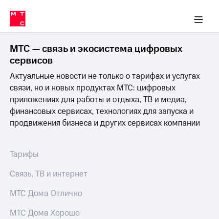
Перенести
ка 30% на связь
обильная связь
Сервисы и подписки
Интернет-магазин
Для дома
Скидка 30% на связь
Личные кабинеты
Финансы
Приложения
номер
ичные кабинеты
в МТС
Мобильная
связь
МТС — связь и экосистема цифровых
Тарифы
Интернет
сервисов
и
Актуальные новости не только о тарифах и услугах
ТВ
Услуги
связи, но и новых продуктах МТС: цифровых
Спутниковое
приложениях для работы и отдыха, ТВ и медиа,
ТВ
финансовых сервисах, технологиях для запуска и
Роуминг
продвижения бизнеса и других сервисах компании
МТС
Деньги
Личный
кабинет
Мобильная связь
Тарифы
Скачать
Перенести
приложение
номер
Связь, ТВ и интернет
Мой
в МТС
МТС
МТС Дома Отлично
Акции
Тарифы
МТС Дома Хорошо
Скидка 30%
Услуги