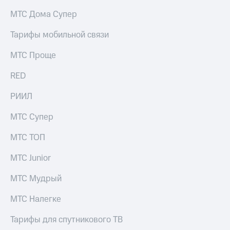
на связь
МТС Дома Супер
Роуминг
Тарифы
Тарифы мобильной связи
RED,
Семейная
РИИЛ
МТС Проще
группа
и МТС
Супер
RED
Заказать
дешевле
SIM-
при
карту
РИИЛ
оплате
с карты
Оформить
МТС
МТС Супер
eSIM
Деньги
МТС ТОП
SIM-
Выберите
карта
и подключите
МТС Junior
для
ТВ
иностранцев
с выгодным
МТС Мудрый
тарифом
Оформить
МТС Налегке
чистый
Тарифы
номер
Тарифы для спутникового ТВ
Интернет,