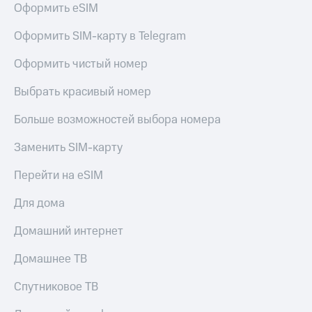
Оформить eSIM
Услуги
149 ₽/
мес
Акции
Оформить SIM-карту в Telegram
МТС
Домашний
Оформить чистый номер
Premium
интернет
Выбрать красивый номер
Подписка
Домашнее
на гигабайты
ТВ
интернета,
Больше возможностей выбора номера
фильмы,
Спутниковое
музыка
Заменить SIM-карту
ТВ
и многое
другое
Перейти на eSIM
Домашний
Семейная
телефон
группа
Для дома
Перейти
Скидка
Домашний интернет
в МТС
на тарифы,
со своим
общие
Домашнее ТВ
номером
подписки
и услуги,
Спутниковое ТВ
Поддержка
доступ
к геолокации