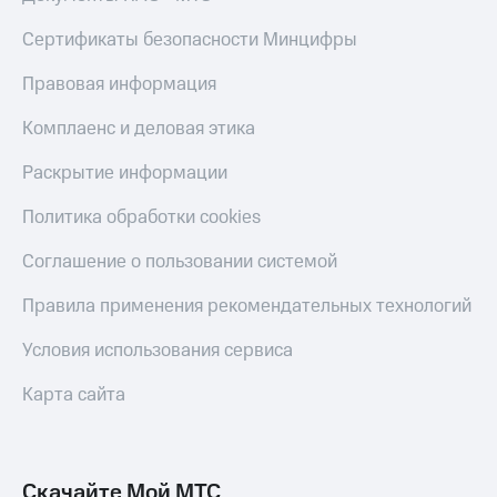
КИОН
Кино,
Строки
Сертификаты безопасности Минцифры
музыка,
книги
Live
и не
Правовая информация
только
Гудок
Комплаенс и деловая этика
Безопасность
Мой
Раскрытие информации
МТС
Финансы
Политика обработки cookies
Все
Детям
приложения
и родителям
Соглашение о пользовании системой
Инвестиции
Здоровье
Правила применения рекомендательных технологий
и фитнес
Получайте
Условия использования сервиса
доход
Приложения
онлайн
от МТС
Карта сайта
Страхование
Акции
Покупка
Приложения
полисов
КИОН
Скачайте Мой МТС
онлайн