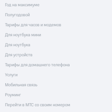
Интернет,
Выбрать
Год на максимуме
ТВ и телефон
красивый
для дома
номер
Полугодовой
Заменить
Услуги
SIM-
Тарифы для часов и модемов
карту
Личный
Для ноутбука мини
кабинет
Перейти
интернета
на
Для ноутбука
и
eSIM
ТВ
Для устройств
Личный
Для дома
кабинет
Выберите
Тарифы для домашнего телефона
спутникового
и подключите
ТВ
ТВ
Услуги
Скачать
с выгодным
приложение
тарифом
Мобильная связь
Мой
МТС
Роуминг
Акции
Тарифы
Интернет,
Перейти в МТС со своим номером
ТВ и телефон
Видеонаблюдение
для дома