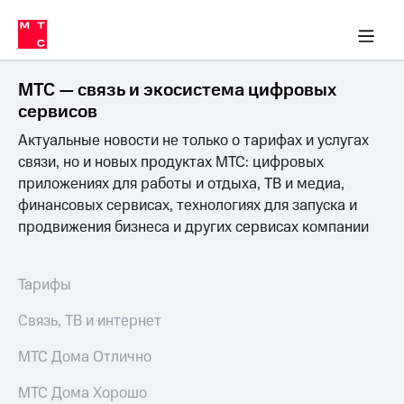
Перенести
ка 30% на связь
обильная связь
Сервисы и подписки
Интернет-магазин
Для дома
Скидка 30% на связь
Личные кабинеты
Финансы
Приложения
номер
ичные кабинеты
в МТС
Мобильная
связь
МТС — связь и экосистема цифровых
Тарифы
Интернет
сервисов
и
Актуальные новости не только о тарифах и услугах
ТВ
Услуги
связи, но и новых продуктах МТС: цифровых
Спутниковое
приложениях для работы и отдыха, ТВ и медиа,
ТВ
финансовых сервисах, технологиях для запуска и
Роуминг
продвижения бизнеса и других сервисах компании
МТС
Деньги
Личный
кабинет
Мобильная связь
Тарифы
Скачать
Перенести
приложение
номер
Связь, ТВ и интернет
Мой
в МТС
МТС
МТС Дома Отлично
Акции
Тарифы
МТС Дома Хорошо
Скидка 30%
Услуги