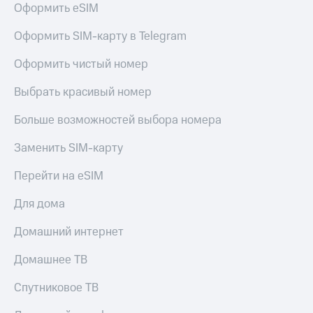
для дома
Оформить eSIM
Услуги
149 ₽/
Оформить SIM-карту в Telegram
мес
Акции
Оформить чистый номер
МТС
Домашний
Premium
Выбрать красивый номер
интернет
Подписка
Больше возможностей выбора номера
Домашнее
на гигабайты
ТВ
интернета,
Заменить SIM-карту
фильмы,
Спутниковое
музыка
Перейти на eSIM
ТВ
и многое
другое
Для дома
Домашний
телефон
Семейная
Домашний интернет
группа
Перейти
в МТС
Скидка
Домашнее ТВ
со своим
на тарифы,
номером
общие
Спутниковое ТВ
подписки
Поддержка
и услуги,