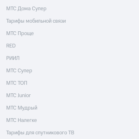
на связь
МТС Дома Супер
Роуминг
Тарифы
Тарифы мобильной связи
RED,
Семейная
РИИЛ
МТС Проще
группа
и МТС
Супер
RED
Заказать
дешевле
SIM-
при
карту
РИИЛ
оплате
с карты
Оформить
МТС
МТС Супер
eSIM
Деньги
МТС ТОП
SIM-
Выберите
карта
и подключите
МТС Junior
для
ТВ
иностранцев
с выгодным
МТС Мудрый
тарифом
Оформить
МТС Налегке
чистый
Тарифы
номер
Тарифы для спутникового ТВ