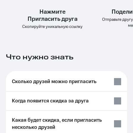
Выбрать
ТВ и телефон
красивый
для дома
Нажмите
Подели
номер
Пригласить друга
Услуги
Отправьте друг
Заменить
ме
Скопируйте уникальную ссылку
SIM-
Личный
карту
кабинет
интернета
Перейти
и
на
ТВ
Что нужно знать
eSIM
Личный
кабинет
Для дома
спутникового
Выберите
ТВ
и подключите
Скачать
Сколько друзей можно пригласить
ТВ
приложение
с выгодным
Мой
тарифом
МТС
Когда появится скидка за друга
Акции
Тарифы
Интернет,
Какая будет скидка, если пригласить
ТВ и телефон
Видеонаблюдение
для дома
для дома
несколько друзей