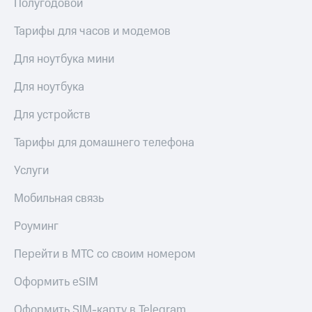
Полугодовой
МТС
КИОН
Деньги
Строки
Тарифы для часов и модемов
МТС
Накопления
Live
Для ноутбука мини
Откладывайте
Гудок
Для ноутбука
деньги
и получайте
Мой
Для устройств
доход 15%
МТС
Акции
Условия
Тарифы для домашнего телефона
Все
пополнения
приложения
Услуги
Финансы
Скидка
Инвестиции
30%
Мобильная связь
на связь
Получайте
Роуминг
доход
онлайн
Тарифы
Страхование
RED,
Перейти в МТС со своим номером
РИИЛ
Покупка
и МТС Супер
Оформить eSIM
полисов
дешевле
онлайн
при оплате
Оформить SIM-карту в Telegram