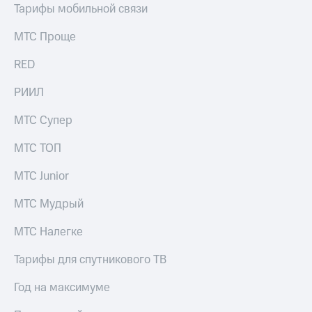
Live
и не
Тарифы мобильной связи
только
Гудок
МТС Проще
Безопасность
Мой
RED
МТС
Финансы
РИИЛ
Все
Детям
приложения
и родителям
МТС Супер
Инвестиции
Здоровье
МТС ТОП
и фитнес
Получайте
МТС Junior
доход
Приложения
онлайн
от МТС
Страхование
МТС Мудрый
Акции
Покупка
МТС Налегке
полисов
Приложения
онлайн
Тарифы для спутникового ТВ
КИОН
Скидка 30%
на связь
КИОН
Год на максимуме
Музыка
С картой