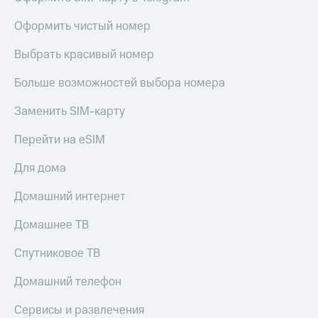
Скидка 30%
с карты
на связь
МТС Деньги
Оформить чистый номер
С картой
Обзоры
Выбрать красивый номер
МТС
товаров
Деньги
Больше возможностей выбора номера
МТС
Скидки
Накопления
до 40%
Заменить SIM-карту
на смартфоны
Откладывайте
Перейти на eSIM
деньги
при
и получайте
покупке
Для дома
доход 15%
со связью
Платежи
МТС
и
Домашний интернет
переводы
Домашнее ТВ
Пополнить
номер
Спутниковое ТВ
МТС
Домашний телефон
Настройки
автоплатежа
Сервисы и развлечения