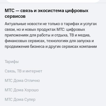
висы и подписки
Сертификаты
МТС
безопасности
Premium
МТС — связь и экосистема цифровых
Всё
сервисов
Подписка
под
на гигабайты
Актуальные новости не только о тарифах и услугах
рукой
интернета,
связи, но и новых продуктах МТС: цифровых
в Мой МТС
фильмы,
приложениях для работы и отдыха, ТВ и медиа,
музыка
Посмотрите,
финансовых сервисах, технологиях для запуска и
и многое
что
другое
продвижения бизнеса и других сервисах компании
полезного
Семейная
есть
группа
в нашем
Тарифы
приложении
Скидка
на тарифы,
Связь, ТВ и интернет
КИОН
общие
подписки
КИОН
МТС Дома Отлично
и услуги,
Музыка
доступ
МТС Дома Хорошо
к геолокации
КИОН
Кино,
Строки
МТС Дома Супер
музыка,
книги