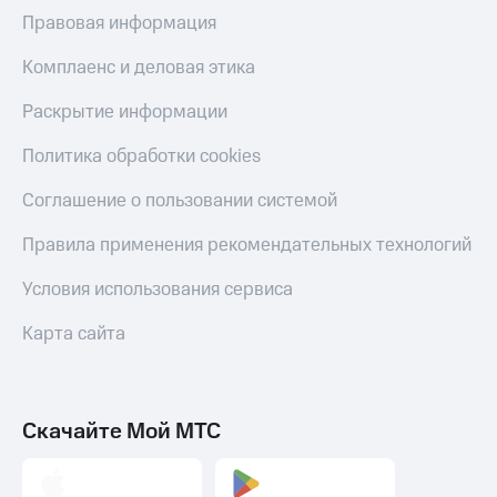
Смартфоны
Правовая информация
Наушники
Комплаенс и деловая этика
и
колонки
Раскрытие информации
Умные
Политика обработки cookies
часы
и
трекеры
Соглашение о пользовании системой
Умный
Правила применения рекомендательных технологий
дом
Условия использования сервиса
Планшеты
Карта сайта
Акции
и
скидки
Скачайте Мой МТС
Все
товары