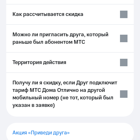
Услуги
149 ₽/
мес
Как рассчитывается скидка
Акции
МТС
Домашний
Premium
интернет
Можно ли пригласить друга, который
Подписка
раньше был абонентом МТС
Домашнее
на гигабайты
ТВ
интернета,
фильмы,
Территория действия
Спутниковое
музыка
ТВ
и многое
другое
Домашний
Получу ли я скидку, если Друг подключит
Семейная
телефон
группа
тариф МТС Дома Отлично на другой
мобильный номер (не тот, который был
Перейти
Скидка
указан в заявке)
в МТС
на тарифы,
со своим
общие
номером
подписки
и услуги,
Поддержка
доступ
Акция «Приведи друга»
к геолокации