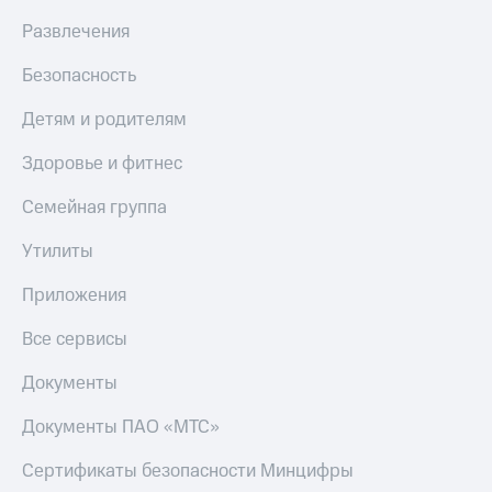
Пополнить
Развлечения
номер
другого
Безопасность
оператора
Детям и родителям
Оплата
интернета
Здоровье и фитнес
и
ТВ
Семейная группа
Переводы
с
Утилиты
телефона
на карту
Приложения
МТС Pay
Все сервисы
Оплата
Документы
по QR-
коду
Документы ПАО «МТС»
за границей
Сертификаты безопасности Минцифры
тернет-магазин