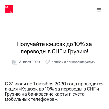
Перенести
ка 30% на связь
обильная связь
Сервисы и подписки
Интернет-магазин
Для дома
Скидка 30% на связь
Личные кабинеты
Финансы
Приложения
номер
ичные кабинеты
в МТС
Мобильная
связь
Все Новости
Тарифы
Интернет
и
ТВ
Услуги
Получайте кэшбэк до 10% за
Спутниковое
переводы в СНГ и Грузию!
ТВ
Роуминг
МТС
31 июля 2020
Кешбэк и банковские услуги
Деньги
Личный
кабинет
Мобильная связь
Скачать
Перенести
С 31 июля по 1 октября 2020 года проводится
приложение
номер
акция «Кэшбэк до 10% за переводы в СНГ и
Мой
в МТС
МТС
Грузию на банковские карты и счета
Акции
мобильных телефонов».
Тарифы
Скидка 30%
Услуги