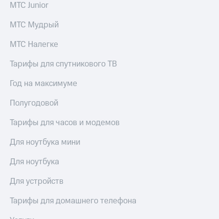
МТС Junior
доступ
висы и подписки
к геолокации
МТС Мудрый
МТС
Сертификаты
Premium
МТС Налегке
безопасности
Подписка
Всё
на гигабайты
Тарифы для спутникового ТВ
интернета,
под
фильмы,
Год на максимуме
рукой
музыка
в Мой МТС
и многое
Полугодовой
другое
Посмотрите,
Тарифы для часов и модемов
что
Семейная
полезного
группа
есть
Для ноутбука мини
в нашем
Скидка
приложении
Для ноутбука
на тарифы,
общие
КИОН
Для устройств
подписки
и услуги,
КИОН
Тарифы для домашнего телефона
доступ
Музыка
к геолокации