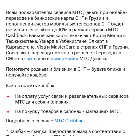
на связь
Всем пользователям сервиса МТС Деньги при онлайн-
Роуминг
Тарифы
переводе на банковские карты СНГ и Грузии и
RED,
пополнении счетов мобильных телефонов СНГ будет
Семейная
РИИЛ
начисляться кэшбэк до 10% в рамках сервиса МТС
группа
и МТС
Cashback. Банковские карты включают Корти Милли в
Супер
Таджикистане, Узкард в Узбекистане, Элкарт в
Заказать
дешевле
Кыргызстане, Visa и MasterCard в странах СНГ и Грузии.
SIM-
при
Совершить переводы можно в разделе «Переводы в
карту
оплате
СНГ» на
сайте
или в
приложении
МТС Деньги.
с карты
Оформить
МТС
Помогайте родным и близким в СНГ – будьте ближе и
eSIM
Деньги
получайте кэшбэк.
SIM-
Как потратить кэшбэк:
Выберите
карта
и подключите
На оплату услуг связи и развлекательных сервисов
для
ТВ
МТС для себя и близких.
иностранцев
с выгодным
тарифом
На покупку товаров в салонах - магазинах МТС.
Оформить
чистый
Подробнее о сервисе
МТС Cashback
Тарифы
номер
* Кэшбэк – скидка, предоставляемая в соответствии с