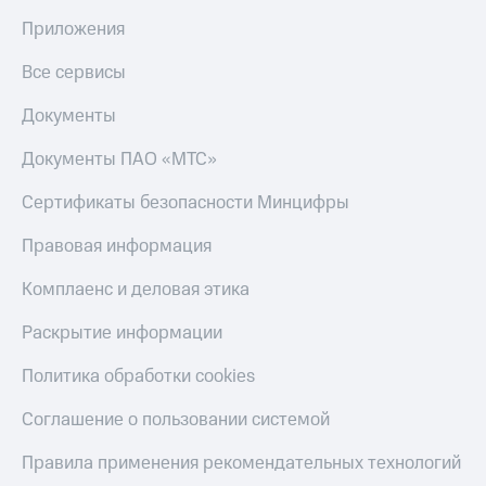
Тарифы
Приложения
Покупка
RED,
полисов
РИИЛ
Все сервисы
онлайн
и МТС Супер
дешевле
Скидка 30%
Документы
при оплате
на связь
с карты
Документы ПАО «МТС»
МТС Деньги
С картой
МТС
Сертификаты безопасности Минцифры
Обзоры
Деньги
товаров
Правовая информация
МТС
Скидки
Накопления
Комплаенс и деловая этика
до 40%
Откладывайте
на смартфоны
Раскрытие информации
деньги
и получайте
при
Политика обработки cookies
доход 15%
покупке
со связью
Платежи
Соглашение о пользовании системой
МТС
и
переводы
Правила применения рекомендательных технологий