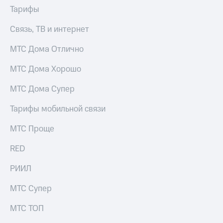
для дома
Тарифы
Услуги
149 ₽/
Связь, ТВ и интернет
мес
Акции
МТС Дома Отлично
МТС
Домашний
Premium
МТС Дома Хорошо
интернет
Подписка
Домашнее
МТС Дома Супер
на гигабайты
ТВ
интернета,
Тарифы мобильной связи
фильмы,
Спутниковое
музыка
ТВ
МТС Проще
и многое
другое
Домашний
RED
телефон
Семейная
группа
РИИЛ
Перейти
в МТС
Скидка
МТС Супер
со своим
на тарифы,
номером
общие
МТС ТОП
подписки
Поддержка
и услуги,