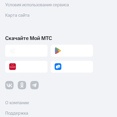
Пополнить
Условия использования сервиса
номер
МТС
Карта сайта
Настройки
автоплатежа
Скачайте Мой МТС
Пополнить
номер
другого
оператора
Оплата
интернета
и
ТВ
Переводы
с
телефона
на карту
О компании
МТС Pay
Поддержка