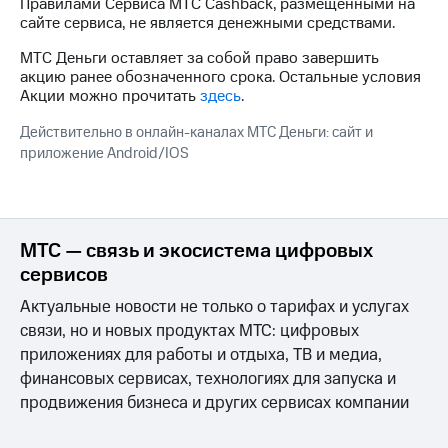
Интернет,
Выбрать
Правилами Сервиса МТС Cashback, размещенными на
ТВ и телефон
красивый
сайте сервиса, не является денежными средствами.
для дома
номер
МТС Деньги оставляет за собой право завершить
акцию ранее обозначенного срока. Остальные условия
Заменить
Услуги
Акции можно прочитать
здесь
.
SIM-
карту
Личный
Действительно в онлайн-каналах МТС Деньги: сайт и
кабинет
приложение Android/IOS
Перейти
интернета
на
и
eSIM
ТВ
Личный
Для дома
кабинет
МТС — связь и экосистема цифровых
Выберите
спутникового
и подключите
сервисов
ТВ
ТВ
Скачать
Актуальные новости не только о тарифах и услугах
с выгодным
приложение
тарифом
связи, но и новых продуктах МТС: цифровых
Мой
приложениях для работы и отдыха, ТВ и медиа,
МТС
финансовых сервисах, технологиях для запуска и
Акции
Тарифы
Интернет,
продвижения бизнеса и других сервисах компании
ТВ и телефон
Видеонаблюдение
для дома