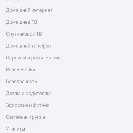
КИОН
Скидка 30%
Домашний интернет
Музыка
на связь
Домашнее ТВ
КИОН
С картой
Строки
МТС
Спутниковое ТВ
Деньги
Live
Домашний телефон
МТС
Гудок
Накопления
Сервисы и развлечения
Мой
Откладывайте
Развлечения
МТС
деньги
и получайте
Все
Безопасность
доход 15%
приложения
Акции
Финансы
Детям и родителям
Инвестиции
Условия
пополнения
Здоровье и фитнес
Получайте
доход
Скидка
Семейная группа
онлайн
30%
на связь
Утилиты
Страхование