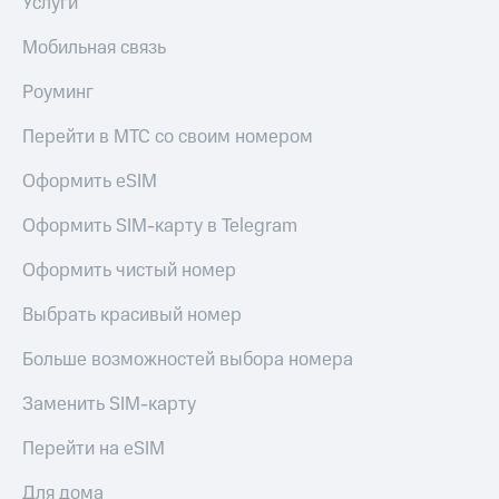
Услуги
КИОН
Кино,
Строки
музыка,
Мобильная связь
книги
Live
и не
Роуминг
только
Гудок
Перейти в МТС со своим номером
Безопасность
Мой
Оформить eSIM
МТС
Финансы
Оформить SIM-карту в Telegram
Все
Детям
приложения
и родителям
Оформить чистый номер
Инвестиции
Здоровье
Выбрать красивый номер
и фитнес
Получайте
доход
Приложения
Больше возможностей выбора номера
онлайн
от МТС
Заменить SIM-карту
Страхование
Акции
Перейти на eSIM
Покупка
Приложения
полисов
КИОН
Для дома
онлайн