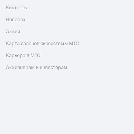
Оплата
Контакты
по QR-
коду
Новости
за границей
Акции
тернет-магазин
Смартфоны
Карта салонов экосистемы МТС
Наушники
Карьера в МТС
и
колонки
Акционерам и инвесторам
Умные
часы
и
трекеры
Умный
дом
Планшеты
Акции