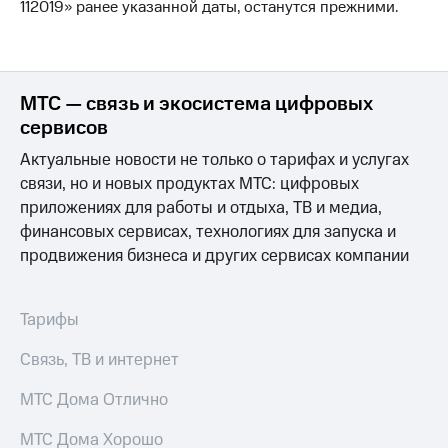
112019» ранее указанной даты, останутся прежними.
на связь
Роуминг
Тарифы
RED,
Семейная
РИИЛ
МТС — связь и экосистема цифровых
группа
и МТС
сервисов
Супер
Заказать
дешевле
Актуальные новости не только о тарифах и услугах
SIM-
при
связи, но и новых продуктах МТС: цифровых
карту
оплате
с карты
приложениях для работы и отдыха, ТВ и медиа,
Оформить
МТС
финансовых сервисах, технологиях для запуска и
eSIM
Деньги
продвижения бизнеса и других сервисах компании
SIM-
Выберите
карта
и подключите
для
Тарифы
ТВ
иностранцев
с выгодным
тарифом
Связь, ТВ и интернет
Оформить
чистый
МТС Дома Отлично
Тарифы
номер
МТС Дома Хорошо