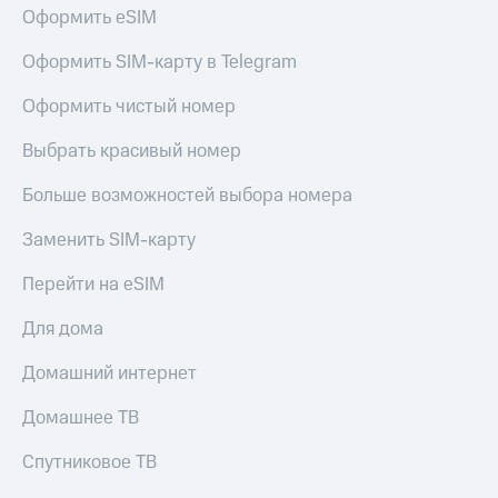
Оформить eSIM
доступ
висы и подписки
к геолокации
МТС
Оформить SIM-карту в Telegram
Сертификаты
Premium
безопасности
Оформить чистый номер
Подписка
Всё
на гигабайты
Выбрать красивый номер
интернета,
под
фильмы,
рукой
Больше возможностей выбора номера
музыка
в Мой МТС
и многое
Заменить SIM-карту
другое
Посмотрите,
что
Перейти на eSIM
Семейная
полезного
группа
есть
Для дома
в нашем
Скидка
приложении
Домашний интернет
на тарифы,
общие
КИОН
подписки
Домашнее ТВ
и услуги,
КИОН
доступ
Спутниковое ТВ
Музыка
к геолокации