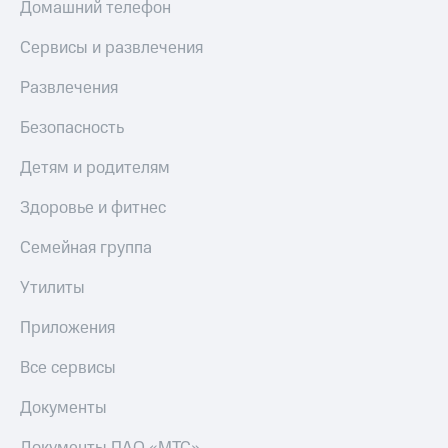
Домашний телефон
КИОН
Кино,
Строки
музыка,
Сервисы и развлечения
книги
Live
и не
Развлечения
только
Гудок
Безопасность
Безопасность
Мой
МТС
Детям и родителям
Финансы
Все
Здоровье и фитнес
Детям
приложения
и родителям
Семейная группа
Инвестиции
Здоровье
и фитнес
Утилиты
Получайте
доход
Приложения
Приложения
онлайн
от МТС
Все сервисы
Страхование
Акции
Документы
Покупка
Приложения
полисов
КИОН
онлайн