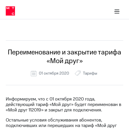
Перенести
ка 30% на связь
обильная связь
Сервисы и подписки
Интернет-магазин
Для дома
Скидка 30% на связь
Личные кабинеты
Финансы
Приложения
номер
ичные кабинеты
в МТС
Мобильная
связь
Все Новости
Тарифы
Интернет
и
ТВ
Услуги
Переименование и закрытие тарифа
Спутниковое
«Мой друг»
ТВ
Роуминг
МТС
01 октября 2020
Тарифы
Деньги
Личный
кабинет
Мобильная связь
Скачать
Перенести
Информируем, что с 01 октября 2020 года,
приложение
номер
действующий тариф «Мой друг» будет переименован в
Мой
в МТС
«Мой друг 112019» и закрыт для подключения.
МТС
Акции
Тарифы
Остальные условия обслуживания абонентов,
подключивших или перешедших на тариф «Мой друг
Скидка 30%
Услуги