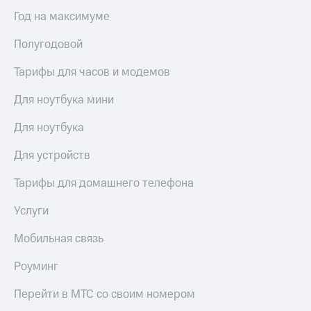
для дома
Год на максимуме
Услуги
149 ₽/
Полугодовой
мес
Акции
Тарифы для часов и модемов
МТС
Домашний
Premium
интернет
Для ноутбука мини
Подписка
Домашнее
Для ноутбука
на гигабайты
ТВ
интернета,
фильмы,
Для устройств
Спутниковое
музыка
ТВ
и многое
Тарифы для домашнего телефона
другое
Домашний
Услуги
телефон
Семейная
группа
Мобильная связь
Перейти
в МТС
Скидка
Роуминг
со своим
на тарифы,
номером
общие
Перейти в МТС со своим номером
подписки
Поддержка
и услуги,