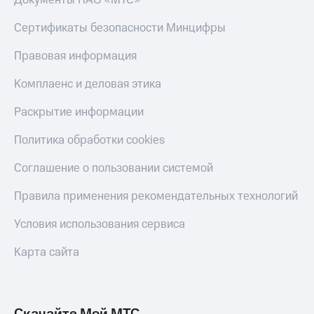
Документы ПАО «МТС»
КИОН
Скидка 30%
Сертификаты безопасности Минцифры
Музыка
на связь
Правовая информация
КИОН
С картой
Строки
МТС
Комплаенс и деловая этика
Деньги
Live
Раскрытие информации
МТС
Гудок
Накопления
Политика обработки cookies
Мой
Откладывайте
МТС
Соглашение о пользовании системой
деньги
и получайте
Все
доход 15%
Правила применения рекомендательных технологий
приложения
Акции
Финансы
Условия использования сервиса
Инвестиции
Условия
пополнения
Карта сайта
Получайте
доход
Скидка
онлайн
30%
на связь
Страхование