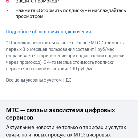
Интернет,
Введите промокод*
Выбрать
ТВ и телефон
красивый
Нажмите «Оформить подписку» и наслаждайтесь
для дома
номер
просмотром!
Заменить
Услуги
SIM-
Подробнее об условиях подключения
карту
Личный
* Промокод печатается на чеке в салоне МТС. Стоимость
кабинет
Перейти
первых 3-х месяцев пользования составит 1 руб/мес
интернета
на
(оплачивается в приложении при подключении подписки
и
eSIM
через промокод). С 4-го месяца стоимость подписки
ТВ
вернется к базовой и составит 199 руб./мес.
Личный
Для дома
кабинет
Выберите
Все цены указаны с учетом НДС.
спутникового
и подключите
ТВ
ТВ
Скачать
с выгодным
приложение
тарифом
Мой
МТС — связь и экосистема цифровых
МТС
сервисов
Акции
Тарифы
Интернет,
Актуальные новости не только о тарифах и услугах
ТВ и телефон
Видеонаблюдение
связи, но и новых продуктах МТС: цифровых
для дома