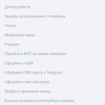
КИОН
Кино,
Для устройств
Строки
музыка,
книги
Тарифы для домашнего телефона
Live
и не
только
Гудок
Услуги
Безопасность
Мой
Мобильная связь
МТС
Финансы
Роуминг
Все
Детям
приложения
и родителям
Перейти в МТС со своим номером
Инвестиции
Здоровье
Оформить eSIM
и фитнес
Получайте
Оформить SIM-карту в Telegram
доход
Приложения
онлайн
от МТС
Оформить чистый номер
Страхование
Акции
Выбрать красивый номер
Покупка
Приложения
полисов
Больше возможностей выбора номера
КИОН
онлайн