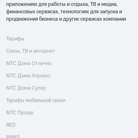
для дома
приложениях для работы и отдыха, ТВ и медиа,
финансовых сервисах, технологиях для запуска и
Услуги
149 ₽/
продвижения бизнеса и других сервисах компании
мес
Акции
МТС
Домашний
Тарифы
Premium
интернет
Подписка
Связь, ТВ и интернет
Домашнее
на гигабайты
ТВ
интернета,
МТС Дома Отлично
фильмы,
Спутниковое
музыка
МТС Дома Хорошо
ТВ
и многое
другое
МТС Дома Супер
Домашний
телефон
Семейная
Тарифы мобильной связи
группа
Перейти
МТС Проще
в МТС
Скидка
со своим
на тарифы,
RED
номером
общие
подписки
Поддержка
РИИЛ
и услуги,