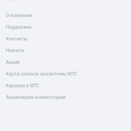
Оплата
по QR-
О компании
коду
за границей
Поддержка
тернет-магазин
Контакты
Смартфоны
Новости
Наушники
и
колонки
Акции
Умные
Карта салонов экосистемы МТС
часы
и
Карьера в МТС
трекеры
Акционерам и инвесторам
Умный
дом
Планшеты
Акции