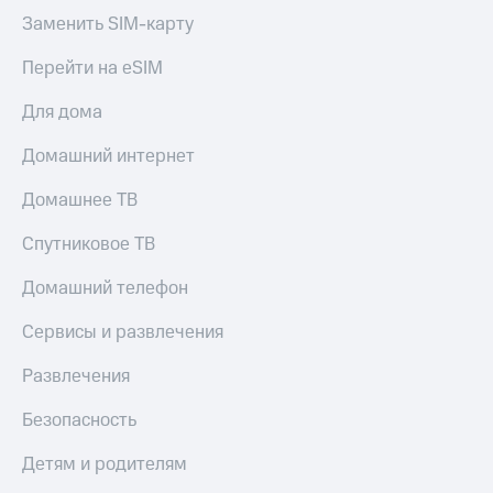
Заменить SIM-карту
КИОН
Скидка 30%
Музыка
на связь
Перейти на eSIM
КИОН
С картой
Для дома
Строки
МТС
Деньги
Live
Домашний интернет
МТС
Гудок
Домашнее ТВ
Накопления
Мой
Откладывайте
Спутниковое ТВ
МТС
деньги
и получайте
Домашний телефон
Все
доход 15%
приложения
Сервисы и развлечения
Акции
Финансы
Инвестиции
Условия
Развлечения
пополнения
Получайте
Безопасность
доход
Скидка
онлайн
30%
Детям и родителям
на связь
Страхование