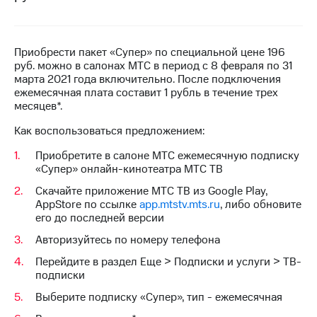
на связь
Роуминг
Тарифы
RED,
Приобрести пакет «Супер» по специальной цене 196
Семейная
РИИЛ
руб. можно в салонах МТС в период с 8 февраля по 31
группа
и МТС
марта 2021 года включительно. После подключения
Супер
ежемесячная плата составит 1 рубль в течение трех
Заказать
дешевле
месяцев*.
SIM-
при
Как воспользоваться предложением:
карту
оплате
с карты
Приобретите в салоне МТС ежемесячную подписку
Оформить
МТС
«Супер» онлайн-кинотеатра МТС ТВ
eSIM
Деньги
Скачайте приложение МТС ТВ из Google Play,
SIM-
Выберите
AppStore по ссылке
app.mtstv.mts.ru
, либо обновите
карта
и подключите
его до последней версии
для
ТВ
иностранцев
Авторизуйтесь по номеру телефона
с выгодным
тарифом
Перейдите в раздел Еще > Подписки и услуги > ТВ-
Оформить
подписки
чистый
Тарифы
номер
Выберите подписку «Супер», тип - ежемесячная