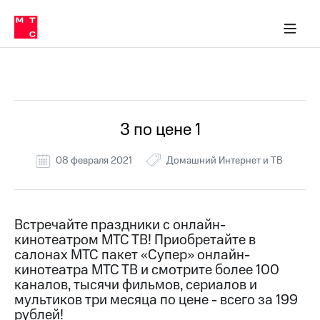
Перенести
ка 30% на связь
обильная связь
Сервисы и подписки
Интернет-магазин
Для дома
Скидка 30% на связь
Личные кабинеты
Финансы
Приложения
номер
ичные кабинеты
в МТС
Мобильная
связь
Все Новости
Тарифы
Интернет
и
ТВ
Услуги
3 по цене 1
Спутниковое
ТВ
08 февраля 2021
Домашний Интернет и ТВ
Роуминг
МТС
Деньги
Личный
кабинет
Мобильная связь
Встречайте праздники с онлайн-
Скачать
Перенести
кинотеатром МТС ТВ! Приобретайте в
приложение
номер
салонах МТС пакет «Супер» онлайн-
Мой
в МТС
кинотеатра МТС ТВ и смотрите более 100
МТС
каналов, тысячи фильмов, сериалов и
Акции
Тарифы
мультиков три месяца по цене - всего за 199
рублей!
Скидка 30%
Услуги