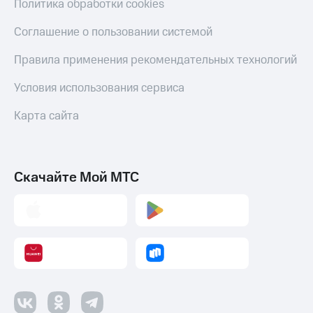
Политика обработки cookies
Пополнить
номер
Соглашение о пользовании системой
МТС
Правила применения рекомендательных технологий
Настройки
автоплатежа
Условия использования сервиса
Пополнить
номер
Карта сайта
другого
оператора
Оплата
Скачайте Мой МТС
интернета
и
ТВ
Переводы
с
телефона
на карту
МТС Pay