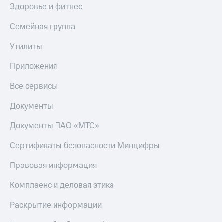
Здоровье и фитнес
Тарифы
Покупка
RED,
полисов
Семейная группа
РИИЛ
онлайн
и МТС Супер
Утилиты
дешевле
Скидка 30%
при оплате
на связь
Приложения
с карты
МТС Деньги
С картой
Все сервисы
МТС
Обзоры
Деньги
Документы
товаров
МТС
Скидки
Документы ПАО «МТС»
Накопления
до 40%
Откладывайте
Сертификаты безопасности Минцифры
на смартфоны
деньги
и получайте
Правовая информация
при
доход 15%
покупке
со связью
Комплаенс и деловая этика
Платежи
МТС
и
Раскрытие информации
переводы