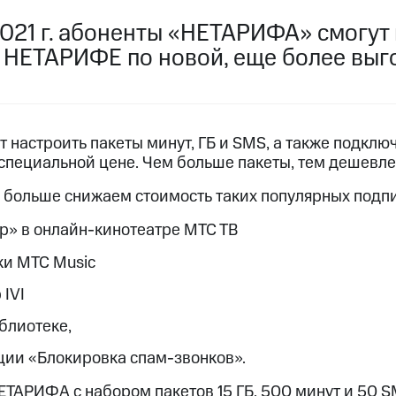
услуги, доступ к геолокации
2021 г. абоненты «НЕТАРИФА» смогут
пасность
Финансы
Детям и родителям
Здоровье и 
ильмы, музыка и многое другое
 НЕТАРИФЕ по новой, еще более выг
услуги, доступ к геолокации
ive
Гудок
Мой МТС
Все приложения
 настроить пакеты минут, ГБ и SMS, а также подклю
специальной цене. Чем больше пакеты, тем дешевле
 больше снижаем стоимость таких популярных подпис
 в нашем приложении
р» в онлайн-кинотеатре МТС ТВ
ive
Гудок
Мой МТС
Все приложения
Инвестиции
ки МТС Music
 IVI
ход 15%
блиотеке,
ер МТС
Настройки автоплатежа
Пополнить номер др
пции «Блокировка спам-звонков».
 на карту
МТС Pay
Оплата по QR-коду за границей
ЕТАРИФА с набором пакетов 15 ГБ, 500 минут и 50 S