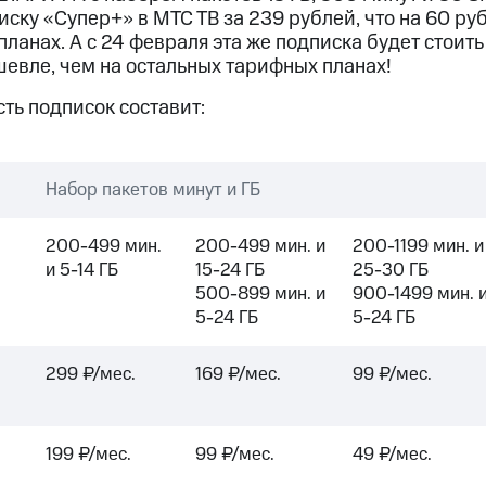
ые часы и трекеры
Умный дом
Планшеты
Акции и 
ску «Супер+» в МТС ТВ за 239 рублей, что на 60 ру
ход 15%
ланах. А с 24 февраля эта же подписка будет стоить 
шевле, чем на остальных тарифных планах!
ть подписок составит:
ле при оплате с карты МТС Деньги
Набор пакетов минут и ГБ
200-499 мин.
200-499 мин. и
200-1199 мин. и
и 5-14 ГБ
15-24 ГБ
25-30 ГБ
500-899 мин. и
900-1499 мин. 
5-24 ГБ
5-24 ГБ
299 ₽/мес.
169 ₽/мес.
99 ₽/мес.
199 ₽/мес.
99 ₽/мес.
49 ₽/мес.