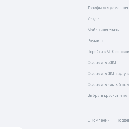
Тарифы для домашнег
Услуги
Мобильная связь
Роуминг
Перейти в МТС со св
Оформить eSIM
Оформить SIM-карту в
Оформить чистый но
Выбрать красивый но
О компании
Подде