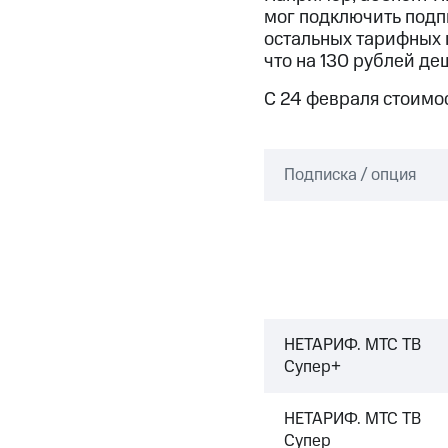
Смартфоны
Наушники и колонки
Умн
МТС Накопления
мог подключить подпи
Откладывайте деньги и получайте до
остальных тарифных п
что на 130 рублей де
Акции
Условия пополнения
С 24 февраля стоимос
Скидка 30% на связь
Тарифы RED, РИИЛ и МТС Супер дешев
Подписка / опция
Обзоры товаров
Скидки до 40%
на смартфоны
при покупке со связью МТС
НЕТАРИФ. МТС ТВ
Супер+
НЕТАРИФ. МТС ТВ
Супер