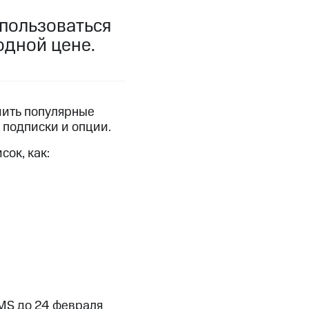
 пользоваться
фитнес
Приложения от МТС
одной цене.
Приложения
Финансы
чить популярные
 подписки и опции.
ок, как:
угого оператора
Оплата
Интернет-магазин
MS до 24 февраля