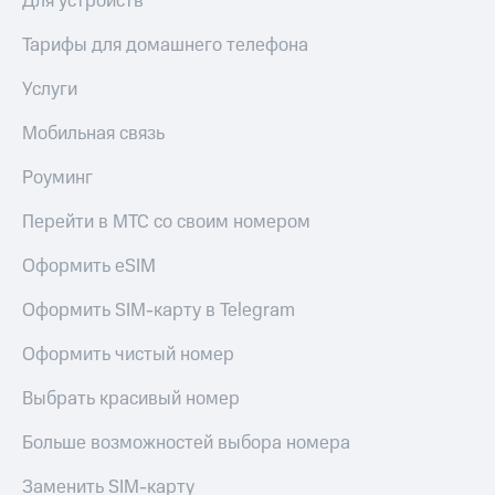
Для устройств
доступ
висы и подписки
к геолокации
Тарифы для домашнего телефона
МТС
Сертификаты
Premium
Услуги
безопасности
Подписка
Мобильная связь
Всё
на гигабайты
интернета,
под
Роуминг
фильмы,
рукой
музыка
в Мой МТС
Перейти в МТС со своим номером
и многое
другое
Посмотрите,
Оформить eSIM
что
Семейная
полезного
группа
Оформить SIM-карту в Telegram
есть
в нашем
Скидка
Оформить чистый номер
приложении
на тарифы,
общие
Выбрать красивый номер
КИОН
подписки
и услуги,
Больше возможностей выбора номера
КИОН
доступ
Музыка
к геолокации
Заменить SIM-карту