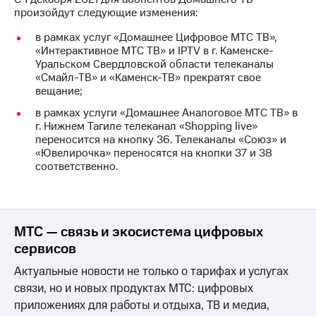
на связь
произойдут следующие изменения:
Роуминг
в рамках услуг «Домашнее Цифровое МТС ТВ»,
Тарифы
«Интерактивное МТС ТВ» и IPTV в г. Каменске-
RED,
Семейная
Уральском Свердловской области телеканалы
РИИЛ
группа
«Смайл-ТВ» и «Каменск-ТВ» прекратят свое
и МТС
вещание;
Супер
Заказать
дешевле
в рамках услуги «Домашнее Аналоговое МТС ТВ» в
SIM-
при
г. Нижнем Тагиле телеканал «Shopping live»
карту
оплате
переносится на кнопку 36. Телеканалы «Союз» и
с карты
«Ювелирочка» переносятся на кнопки 37 и 38
Оформить
МТС
соответственно.
eSIM
Деньги
SIM-
Выберите
карта
и подключите
для
ТВ
МТС — связь и экосистема цифровых
иностранцев
с выгодным
сервисов
тарифом
Оформить
Актуальные новости не только о тарифах и услугах
чистый
связи, но и новых продуктах МТС: цифровых
Тарифы
номер
приложениях для работы и отдыха, ТВ и медиа,