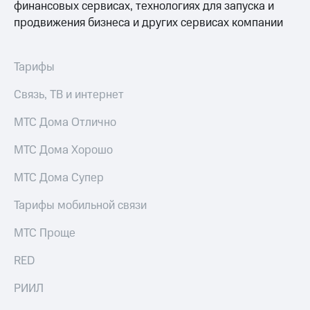
Интернет,
Выбрать
финансовых сервисах, технологиях для запуска и
ТВ и телефон
красивый
продвижения бизнеса и других сервисах компании
для дома
номер
Заменить
Услуги
Тарифы
SIM-
карту
Личный
Связь, ТВ и интернет
кабинет
Перейти
интернета
на
МТС Дома Отлично
и
eSIM
ТВ
МТС Дома Хорошо
Личный
Для дома
кабинет
Выберите
МТС Дома Супер
спутникового
и подключите
ТВ
ТВ
Тарифы мобильной связи
Скачать
с выгодным
приложение
тарифом
МТС Проще
Мой
МТС
RED
Акции
Тарифы
Интернет,
РИИЛ
ТВ и телефон
Видеонаблюдение
для дома