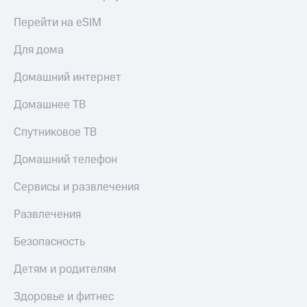
КИОН
Кино,
Строки
Перейти на eSIM
музыка,
книги
Live
Для дома
и не
только
Гудок
Домашний интернет
Безопасность
Мой
Домашнее ТВ
МТС
Финансы
Спутниковое ТВ
Все
Детям
приложения
и родителям
Домашний телефон
Инвестиции
Здоровье
Сервисы и развлечения
и фитнес
Получайте
Развлечения
доход
Приложения
онлайн
от МТС
Безопасность
Страхование
Акции
Детям и родителям
Покупка
Приложения
полисов
Здоровье и фитнес
КИОН
онлайн