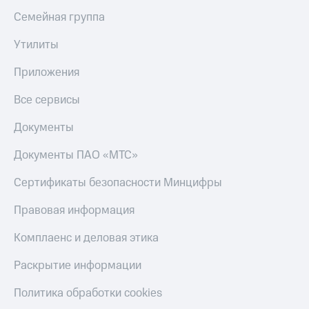
Семейная группа
КИОН
Скидка 30%
Музыка
на связь
Утилиты
КИОН
С картой
Строки
Приложения
МТС
Деньги
Live
Все сервисы
МТС
Гудок
Накопления
Документы
Мой
Откладывайте
Документы ПАО «МТС»
МТС
деньги
и получайте
Сертификаты безопасности Минцифры
Все
доход 15%
приложения
Правовая информация
Акции
Финансы
Инвестиции
Условия
Комплаенс и деловая этика
пополнения
Получайте
Раскрытие информации
доход
Скидка
онлайн
30%
Политика обработки cookies
на связь
Страхование