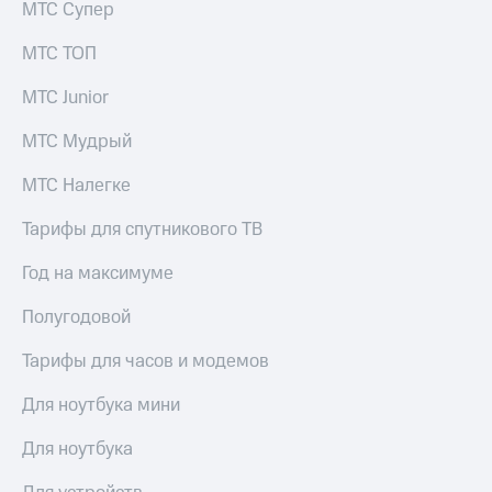
МТС Супер
для дома
Услуги
МТС ТОП
149 ₽/
мес
Акции
МТС Junior
МТС
Домашний
Premium
МТС Мудрый
интернет
Подписка
МТС Налегке
Домашнее
на гигабайты
ТВ
интернета,
Тарифы для спутникового ТВ
фильмы,
Спутниковое
музыка
Год на максимуме
ТВ
и многое
другое
Полугодовой
Домашний
телефон
Семейная
Тарифы для часов и модемов
группа
Перейти
в МТС
Для ноутбука мини
Скидка
со своим
на тарифы,
номером
Для ноутбука
общие
подписки
Поддержка
и услуги,