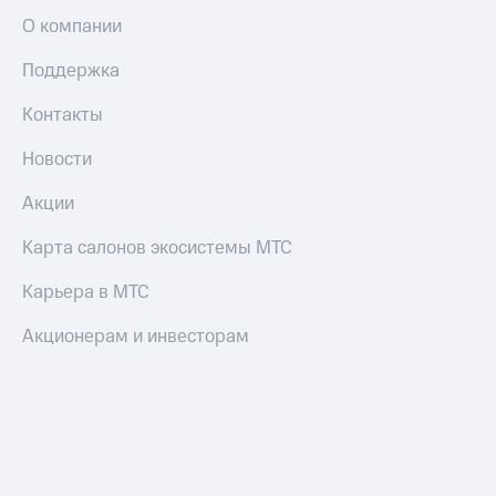
Пополнить
О компании
номер
МТС
Поддержка
Настройки
Контакты
автоплатежа
Новости
Пополнить
номер
Акции
другого
оператора
Карта салонов экосистемы МТС
Оплата
интернета
Карьера в МТС
и
ТВ
Акционерам и инвесторам
Переводы
с
телефона
на карту
МТС Pay