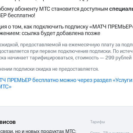
ые часы и трекеры
Умный дом
Планшеты
Акции и 
юбому абоненту МТС становится доступным
специал
ход 15%
ЕР бесплатно!
я о том, как подключить подписку «МАТЧ ПРЕМЬЕР»
ением: ссылка будет добавлена позже
 скидкой, предоставляемой на ежемесячную плату за по
ле при оплате с карты МТС Деньги
доставляется при первом подключения подписки. По истеч
ска начинает тарифицироваться, стоимость — 299 рублей 
ении подписки скидка не предоставляется.
ТЧ ПРЕМЬЕР бесплатно можно через раздел «Услуги
МТС»
рвисов
Тарифы
 связи, но и новых продуктах МТС: