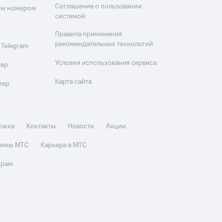
Соглашение о пользовании
оим номером
системой
Правила применения
рекомендательных технологий
 Telegram
Условия использования сервиса
мер
Карта сайта
мер
ржка
Контакты
Новости
Акции
стемы МТС
Карьера в МТС
орам