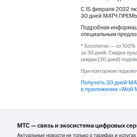
Смартфоны
Наушники и колонки
Умн
МТС Накопления
С 15 февраля 2022 л
Откладывайте деньги и получайте до
30 дней МАТЧ ПРЕМЬ
Акции
Условия пополнения
Подробная информаци
специальным предлож
Скидка 30% на связь
* Бесплатно — со 100%
Тарифы RED, РИИЛ и МТС Супер дешев
за 30 дней. Скидка пре
скидки (30 дней) подпи
Обзоры товаров
При повторном подключ
Скидки до 40%
Получить 30 дней МА
на смартфоны
в приложении «Мой 
при покупке со связью МТС
МТС — связь и экосистема цифровых се
Актуальные новости не только о тарифах и услугах