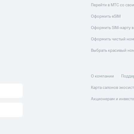
Перейти в МТС со св
Оформить eSIM
Оформить SIM-карту в
Оформить чистый но
Выбрать красивый но
О компании
Подде
Карта салонов экоси
Акционерам и инвест