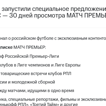
услуги, доступ к геолокации
! запустили специальное предложени
пасность
Финансы
Детям и родителям
Здоровье и 
ильмы, музыка и многое другое
 — 30 дней просмотра МАТЧ ПРЕМЬЕ
услуги, доступ к геолокации
ive
Гудок
Мой МТС
Все приложения
нал о российском футболе с эксклюзивным контент
дписке
МАТЧ ПРЕМЬЕР:
 в нашем приложении
фф Российской Премьер-Лиги
клубов в Лиге чемпионов и Лиге Европы
ive
Гудок
Мой МТС
Все приложения
Инвестиции
 товарищеские встречи клубов РПЛ
ссии и молодежной сборной
ход 15%
жду матчами, идущими в одно время
ер МТС
Настройки автоплатежа
Пополнить номер др
 на карту
МТС Pay
Оплата по QR-коду за границей
ика, специальные репортажи, фильмы и эксклюзивн
Тинькофф РПЛ», «Третий Тайм» и другие