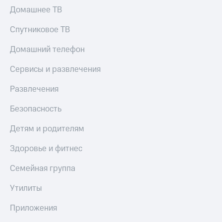
Домашнее ТВ
КИОН
Скидка 30%
Музыка
на связь
Спутниковое ТВ
КИОН
С картой
Домашний телефон
Строки
МТС
Деньги
Сервисы и развлечения
Live
МТС
Гудок
Развлечения
Накопления
Мой
Безопасность
Откладывайте
МТС
деньги
и получайте
Детям и родителям
Все
доход 15%
приложения
Здоровье и фитнес
Акции
Финансы
Инвестиции
Условия
Семейная группа
пополнения
Получайте
Утилиты
доход
Скидка
онлайн
30%
Приложения
на связь
Страхование