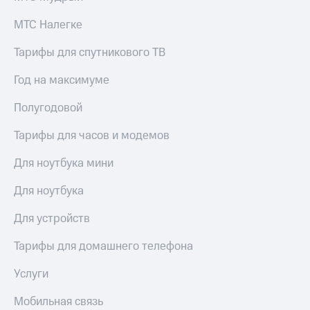
доступ
МТС Налегке
висы и подписки
к геолокации
МТС
Сертификаты
Premium
Тарифы для спутникового ТВ
безопасности
Подписка
Год на максимуме
Всё
на гигабайты
интернета,
под
Полугодовой
фильмы,
рукой
музыка
в Мой МТС
Тарифы для часов и модемов
и многое
другое
Посмотрите,
Для ноутбука мини
что
Семейная
полезного
Для ноутбука
группа
есть
в нашем
Для устройств
Скидка
приложении
на тарифы,
общие
Тарифы для домашнего телефона
КИОН
подписки
и услуги,
Услуги
КИОН
доступ
Музыка
к геолокации
Мобильная связь