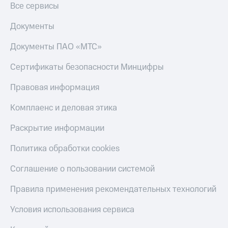
Все сервисы
Тарифы
Покупка
RED,
Документы
полисов
РИИЛ
онлайн
и МТС Супер
Документы ПАО «МТС»
дешевле
Скидка 30%
при оплате
на связь
Сертификаты безопасности Минцифры
с карты
МТС Деньги
С картой
Правовая информация
МТС
Обзоры
Деньги
Комплаенс и деловая этика
товаров
МТС
Раскрытие информации
Скидки
Накопления
до 40%
Политика обработки cookies
Откладывайте
на смартфоны
деньги
и получайте
Соглашение о пользовании системой
при
доход 15%
покупке
Правила применения рекомендательных технологий
со связью
Платежи
МТС
и
Условия использования сервиса
переводы