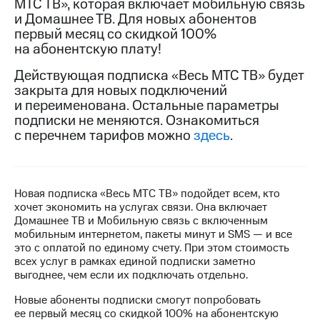
МТС ТВ», которая включает мобильную связь
на связь
и Домашнее ТВ. Для новых абонентов
первый месяц со скидкой 100%
Роуминг
Тарифы
на абонентскую плату!
RED,
Семейная
РИИЛ
Действующая подписка «Весь МТС ТВ» будет
группа
и МТС
закрыта для новых подключений
Супер
и переименована. Остальные параметры
Заказать
дешевле
подписки не меняются. Ознакомиться
SIM-
при
карту
с перечнем тарифов можно
здесь
.
оплате
с карты
Оформить
МТС
eSIM
Деньги
Новая подписка «Весь МТС ТВ» подойдет всем, кто
SIM-
Выберите
хочет экономить на услугах связи. Она включает
карта
и подключите
Домашнее ТВ и Мобильную связь с включенным
для
ТВ
мобильным интернетом, пакеты минут и SMS — и все
иностранцев
с выгодным
это с оплатой по единому счету. При этом стоимость
тарифом
всех услуг в рамках единой подписки заметно
Оформить
выгоднее, чем если их подключать отдельно.
чистый
Тарифы
номер
Новые абоненты подписки смогут попробовать
ее первый месяц со скидкой 100% на абонентскую