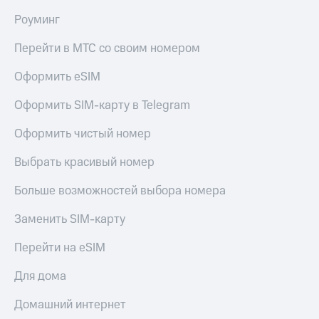
КИОН
Кино,
Роуминг
Строки
музыка,
книги
Перейти в МТС со своим номером
Live
и не
только
Оформить eSIM
Гудок
Безопасность
Мой
Оформить SIM-карту в Telegram
МТС
Финансы
Оформить чистый номер
Все
Детям
приложения
и родителям
Выбрать красивый номер
Инвестиции
Здоровье
Больше возможностей выбора номера
и фитнес
Получайте
Заменить SIM-карту
доход
Приложения
онлайн
от МТС
Перейти на eSIM
Страхование
Акции
Для дома
Покупка
Приложения
Домашний интернет
полисов
КИОН
онлайн