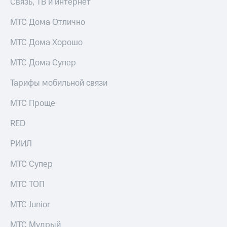
Связь, ТВ и интернет
для дома
МТС Дома Отлично
Услуги
149 ₽/
мес
Акции
МТС Дома Хорошо
МТС
Домашний
МТС Дома Супер
Premium
интернет
Тарифы мобильной связи
Подписка
Домашнее
на гигабайты
ТВ
интернета,
МТС Проще
фильмы,
Спутниковое
музыка
RED
ТВ
и многое
другое
РИИЛ
Домашний
телефон
Семейная
МТС Супер
группа
Перейти
МТС ТОП
в МТС
Скидка
со своим
на тарифы,
МТС Junior
номером
общие
подписки
МТС Мудрый
Поддержка
и услуги,