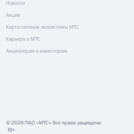
Новости
Оплата
по QR-
Акции
коду
за границей
Карта салонов экосистемы МТС
тернет-магазин
Карьера в МТС
Смартфоны
Акционерам и инвесторам
Наушники
и
колонки
Умные
часы
и
трекеры
Умный
дом
Планшеты
© 2026 ПАО «МТС» Все права защищены
18+
Акции