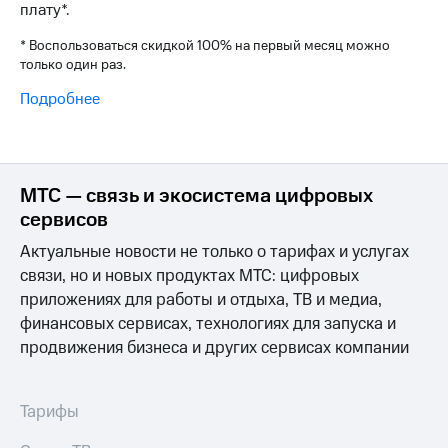
Интернет,
Выбрать
плату*.
ТВ и телефон
красивый
для дома
номер
* Воспользоваться скидкой 100% на первый месяц можно
только один раз.
Заменить
Услуги
SIM-
Подробнее
карту
Личный
кабинет
Перейти
интернета
на
и
МТС — связь и экосистема цифровых
eSIM
ТВ
сервисов
Личный
Для дома
кабинет
Актуальные новости не только о тарифах и услугах
Выберите
спутникового
и подключите
связи, но и новых продуктах МТС: цифровых
ТВ
ТВ
приложениях для работы и отдыха, ТВ и медиа,
Скачать
с выгодным
приложение
финансовых сервисах, технологиях для запуска и
тарифом
Мой
продвижения бизнеса и других сервисах компании
МТС
Акции
Тарифы
Интернет,
Тарифы
ТВ и телефон
Видеонаблюдение
для дома