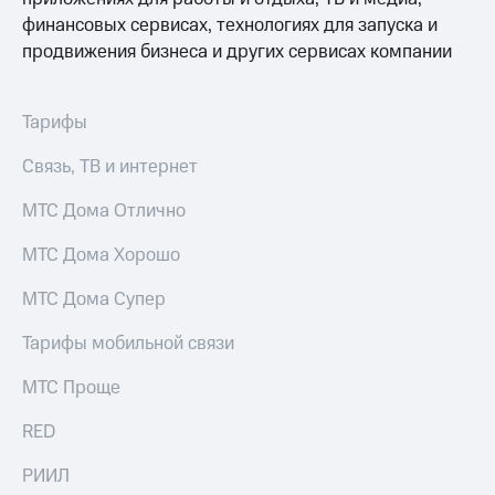
для дома
финансовых сервисах, технологиях для запуска и
Услуги
продвижения бизнеса и других сервисах компании
149 ₽/
мес
Акции
МТС
Тарифы
Домашний
Premium
интернет
Связь, ТВ и интернет
Подписка
Домашнее
на гигабайты
МТС Дома Отлично
ТВ
интернета,
фильмы,
МТС Дома Хорошо
Спутниковое
музыка
ТВ
и многое
МТС Дома Супер
другое
Домашний
Тарифы мобильной связи
телефон
Семейная
группа
Перейти
МТС Проще
в МТС
Скидка
со своим
на тарифы,
RED
номером
общие
подписки
РИИЛ
Поддержка
и услуги,