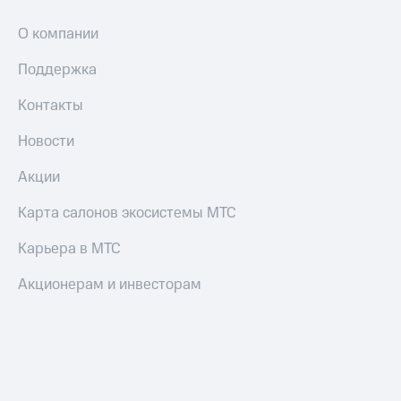
Оплата
О компании
по QR-
коду
Поддержка
за границей
Контакты
тернет-магазин
Смартфоны
Новости
Наушники
и
Акции
колонки
Карта салонов экосистемы МТС
Умные
часы
Карьера в МТС
и
трекеры
Акционерам и инвесторам
Умный
дом
Планшеты
Акции