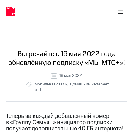
Перенести
ка 30% на связь
обильная связь
Сервисы и подписки
Интернет-магазин
Для дома
Скидка 30% на связь
Личные кабинеты
Финансы
Приложения
номер
ичные кабинеты
в МТС
Мобильная
связь
Все Новости
Тарифы
Интернет
и
ТВ
Услуги
Встречайте с 19 мая 2022 года
Спутниковое
обновлённую подписку «МЫ МТС+»!
ТВ
Роуминг
МТС
19 мая 2022
Деньги
Мобильная связь
Домашний Интернет
Личный
и ТВ
кабинет
Мобильная связь
Скачать
Перенести
приложение
номер
Мой
в МТС
МТС
Теперь за каждый добавленный номер
Акции
Тарифы
в «Группу Семья+» инициатор подписки
получает дополнительные 40 ГБ интернета!
Скидка 30%
Услуги