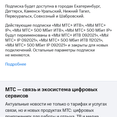
Интернет,
Выбрать
ТВ и телефон
красивый
Подписка будет доступна в городах Екатеринбург,
для дома
номер
Дегтярск, Каменск-Уральский, Нижний Тагил,
Первоуральск, Совхозный и Шабровский.
Заменить
Услуги
Действующие подписки «МЫ МТС+ ИТВ», «МЫ МТС+
SIM-
IP», «МЫ МТС+ 500 Мбит ИТВ», «МЫ МТС+ 500 Мбит IP»
карту
Личный
будут переименованы в «МЫ МТС+ ИТВ 092021», «МЫ
кабинет
МТС+ IP 092021», «МЫ МТС+ 500 Мбит ИТВ 112021»,
Перейти
интернета
«МЫ МТС+ 500 Мбит IP 092021» и закрыты для новых
на
и
подключений. Остальные параметры подписки
eSIM
ТВ
не меняются.
Личный
Для дома
Подробнее
кабинет
Выберите
спутникового
и подключите
ТВ
ТВ
Скачать
с выгодным
приложение
тарифом
МТС — связь и экосистема цифровых
Мой
МТС
сервисов
Акции
Тарифы
Актуальные новости не только о тарифах и услугах
Интернет,
ТВ и телефон
связи, но и новых продуктах МТС: цифровых
Видеонаблюдение
для дома
приложениях для работы и отдыха, ТВ и медиа,