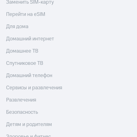
Заменить SIM-карту
КИОН
Скидка 30%
Музыка
Перейти на eSIM
на связь
КИОН
Для дома
С картой
Строки
МТС
Домашний интернет
Деньги
Live
МТС
Домашнее ТВ
Гудок
Накопления
Спутниковое ТВ
Мой
Откладывайте
МТС
деньги
Домашний телефон
и получайте
Все
доход 15%
Сервисы и развлечения
приложения
Акции
Финансы
Развлечения
Инвестиции
Условия
пополнения
Безопасность
Получайте
доход
Скидка
Детям и родителям
онлайн
30%
на связь
Страхование
Здоровье и фитнес