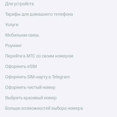
КИОН
Для устройств
Кино,
Строки
музыка,
Тарифы для домашнего телефона
книги
Live
и не
только
Услуги
Гудок
Безопасность
Мобильная связь
Мой
МТС
Финансы
Роуминг
Все
Детям
Перейти в МТС со своим номером
приложения
и родителям
Оформить eSIM
Инвестиции
Здоровье
и фитнес
Оформить SIM-карту в Telegram
Получайте
доход
Приложения
Оформить чистый номер
онлайн
от МТС
Страхование
Выбрать красивый номер
Акции
Покупка
Больше возможностей выбора номера
Приложения
полисов
КИОН
онлайн