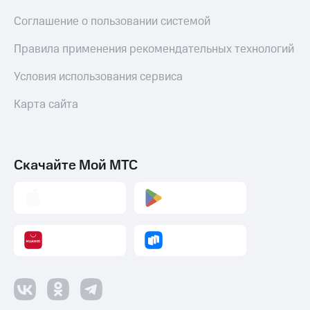
Пополнить
Соглашение о пользовании системой
номер
МТС
Правила применения рекомендательных технологий
Настройки
автоплатежа
Условия использования сервиса
Пополнить
Карта сайта
номер
другого
оператора
Скачайте Мой МТС
Оплата
интернета
и
ТВ
Переводы
с
телефона
на карту
МТС Pay