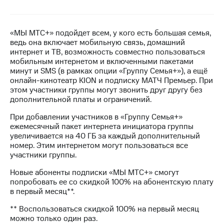
на связь
Роуминг
Тарифы
«МЫ МТС+» подойдет всем, у кого есть большая семья,
RED,
ведь она включает мобильную связь, домашний
Семейная
РИИЛ
интернет и ТВ, возможность совместно пользоваться
группа
и МТС
мобильным интернетом и включенными пакетами
Супер
минут и SMS (в рамках опции «Группу Семья+»), а ещё
Заказать
дешевле
онлайн-кинотеатр KION и подписку МАТЧ Премьер. При
SIM-
при
этом участники группы могут звонить друг другу без
карту
оплате
дополнительной платы и ограничений.
с карты
Оформить
МТС
При добавлении участников в «Группу Семья+»
eSIM
Деньги
ежемесячный пакет интернета инициатора группы
увеличивается на 40 ГБ за каждый дополнительный
SIM-
Выберите
номер. Этим интернетом могут пользоваться все
карта
и подключите
участники группы.
для
ТВ
иностранцев
с выгодным
Новые абоненты подписки «МЫ МТС+» смогут
тарифом
попробовать ее со скидкой 100% на абонентскую плату
Оформить
в первый месяц**.
чистый
Тарифы
номер
** Воспользоваться скидкой 100% на первый месяц
можно только один раз.