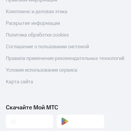
Правовая информация
Пополнить
номер
Комплаенс и деловая этика
МТС
Раскрытие информации
Настройки
автоплатежа
Политика обработки cookies
Пополнить
Соглашение о пользовании системой
номер
другого
Правила применения рекомендательных технологий
оператора
Условия использования сервиса
Оплата
интернета
и
Карта сайта
ТВ
Переводы
с
Скачайте Мой МТС
телефона
на карту
МТС Pay