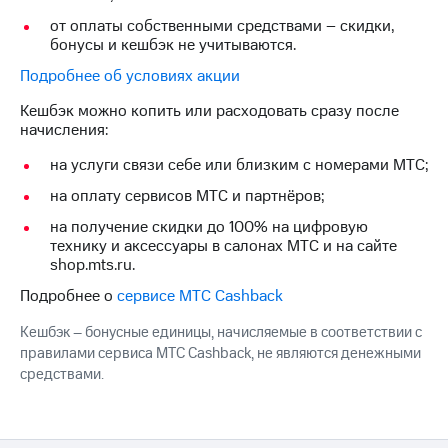
Интернет,
Выбрать
ТВ и телефон
красивый
от оплаты собственными средствами – скидки,
для дома
номер
бонусы и кешбэк не учитываются.
Подробнее об условиях акции
Заменить
Услуги
SIM-
Кешбэк можно копить или расходовать сразу после
карту
начисления:
Личный
кабинет
Перейти
на услуги связи себе или близким с номерами МТС;
интернета
на
и
eSIM
на оплату сервисов МТС и партнёров;
ТВ
на получение скидки до 100% на цифровую
Личный
Для дома
технику и аксессуары в салонах МТС и на сайте
кабинет
Выберите
shop.mts.ru.
спутникового
и подключите
ТВ
ТВ
Подробнее о
сервисе МТС Cashback
Скачать
с выгодным
приложение
тарифом
Кешбэк – бонусные единицы, начисляемые в соответствии с
Мой
правилами сервиса МТС Cashback, не являются денежными
МТС
средствами.
Акции
Тарифы
Интернет,
ТВ и телефон
Видеонаблюдение
для дома