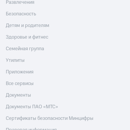
Развлечения
Тарифы
Покупка
RED,
Безопасность
полисов
РИИЛ
онлайн
и МТС Супер
Детям и родителям
дешевле
Скидка 30%
при оплате
на связь
Здоровье и фитнес
с карты
МТС Деньги
С картой
Семейная группа
МТС
Обзоры
Деньги
Утилиты
товаров
МТС
Приложения
Скидки
Накопления
до 40%
Все сервисы
Откладывайте
на смартфоны
деньги
Документы
и получайте
при
доход 15%
покупке
Документы ПАО «МТС»
со связью
Платежи
МТС
и
Сертификаты безопасности Минцифры
переводы