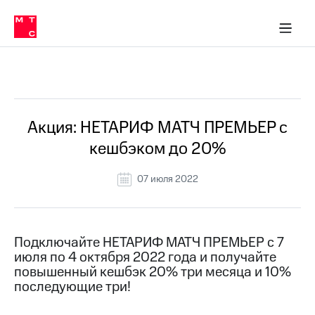
Перенести
ка 30% на связь
обильная связь
Сервисы и подписки
Интернет-магазин
Для дома
Скидка 30% на связь
Личные кабинеты
Финансы
Приложения
номер
ичные кабинеты
в МТС
Мобильная
связь
Все Новости
Тарифы
Интернет
и
ТВ
Услуги
Акция: НЕТАРИФ МАТЧ ПРЕМЬЕР с
Спутниковое
кешбэком до 20%
ТВ
Роуминг
МТС
07 июля 2022
Деньги
Личный
кабинет
Мобильная связь
Скачать
Перенести
Подключайте НЕТАРИФ МАТЧ ПРЕМЬЕР с 7
приложение
номер
июля по 4 октября 2022 года и получайте
Мой
в МТС
МТС
повышенный кешбэк 20% три месяца и 10%
Акции
последующие три!
Тарифы
Скидка 30%
Услуги