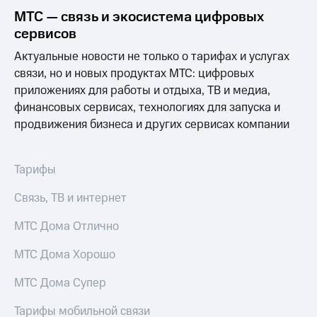
для дома
МТС — связь и экосистема цифровых
Услуги
сервисов
149 ₽/
мес
Актуальные новости не только о тарифах и услугах
Акции
связи, но и новых продуктах МТС: цифровых
МТС
Домашний
Premium
приложениях для работы и отдыха, ТВ и медиа,
интернет
финансовых сервисах, технологиях для запуска и
Подписка
продвижения бизнеса и других сервисах компании
Домашнее
на гигабайты
ТВ
интернета,
фильмы,
Спутниковое
Тарифы
музыка
ТВ
и многое
другое
Связь, ТВ и интернет
Домашний
телефон
Семейная
МТС Дома Отлично
группа
Перейти
МТС Дома Хорошо
в МТС
Скидка
со своим
на тарифы,
МТС Дома Супер
номером
общие
подписки
Тарифы мобильной связи
Поддержка
и услуги,