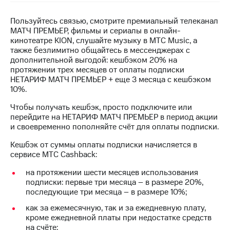
на связь
Пользуйтесь связью, смотрите премиальный телеканал
Роуминг
Тарифы
МАТЧ ПРЕМЬЕР, фильмы и сериалы в онлайн-
RED,
кинотеатре KION, слушайте музыку в МТС Music, а
Семейная
РИИЛ
также безлимитно общайтесь в мессенджерах с
группа
и МТС
дополнительной выгодой: кешбэком 20% на
Супер
протяжении трех месяцев от оплаты подписки
Заказать
дешевле
НЕТАРИФ МАТЧ ПРЕМЬЕР + еще 3 месяца с кешбэком
SIM-
при
10%.
карту
оплате
с карты
Чтобы получать кешбэк, просто подключите или
Оформить
МТС
перейдите на НЕТАРИФ МАТЧ ПРЕМЬЕР в период акции
eSIM
Деньги
и своевременно пополняйте счёт для оплаты подписки.
SIM-
Кешбэк от суммы оплаты подписки начисляется в
Выберите
карта
сервисе МТС Cashback:
и подключите
для
ТВ
на протяжении шести месяцев использования
иностранцев
с выгодным
подписки: первые три месяца – в размере 20%,
тарифом
последующие три месяца – в размере 10%;
Оформить
чистый
как за ежемесячную, так и за ежедневную плату,
Тарифы
номер
кроме ежедневной платы при недостатке средств
на счёте;