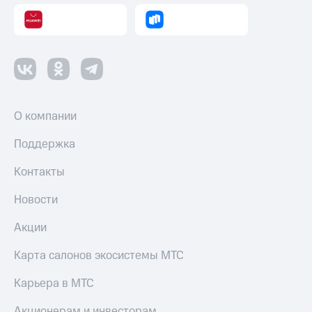
Оплата
по QR-
коду
за границей
тернет-магазин
Смартфоны
О компании
Наушники
и
Поддержка
колонки
Контакты
Умные
часы
Новости
и
трекеры
Акции
Умный
дом
Карта салонов экосистемы МТС
Планшеты
Карьера в МТС
Акции
Акционерам и инвесторам