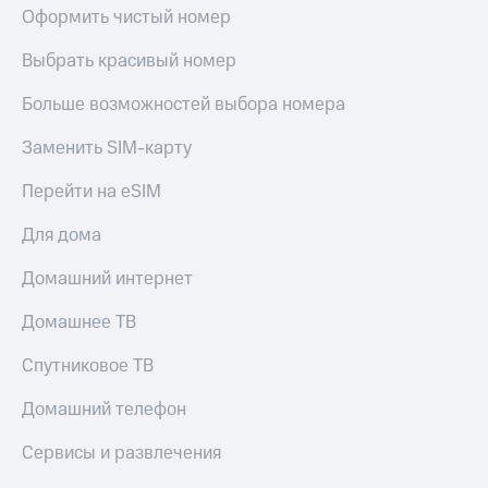
Оформить чистый номер
КИОН
Скидка 30%
Музыка
на связь
Выбрать красивый номер
КИОН
С картой
Больше возможностей выбора номера
Строки
МТС
Деньги
Заменить SIM-карту
Live
МТС
Перейти на eSIM
Гудок
Накопления
Для дома
Мой
Откладывайте
МТС
деньги
Домашний интернет
и получайте
Все
доход 15%
приложения
Домашнее ТВ
Акции
Финансы
Инвестиции
Условия
Спутниковое ТВ
пополнения
Получайте
Домашний телефон
доход
Скидка
онлайн
30%
Сервисы и развлечения
на связь
Страхование