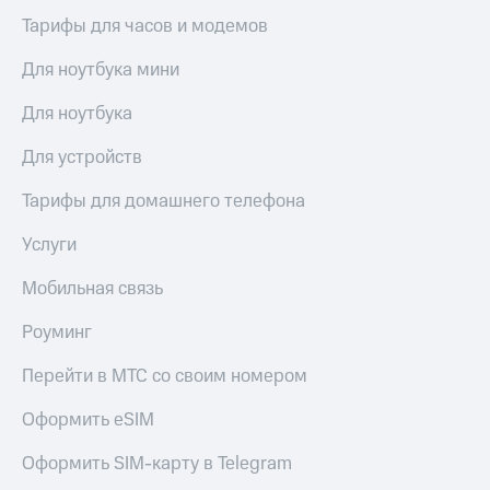
КИОН
Кино,
Тарифы для часов и модемов
Строки
музыка,
книги
Для ноутбука мини
Live
и не
только
Для ноутбука
Гудок
Безопасность
Для устройств
Мой
МТС
Финансы
Тарифы для домашнего телефона
Все
Детям
приложения
Услуги
и родителям
Инвестиции
Мобильная связь
Здоровье
и фитнес
Получайте
Роуминг
доход
Приложения
онлайн
от МТС
Перейти в МТС со своим номером
Страхование
Акции
Оформить eSIM
Покупка
Приложения
Оформить SIM-карту в Telegram
полисов
КИОН
онлайн