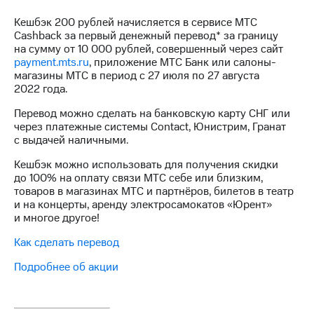
на связь
Кешбэк 200 рублей начисляется в сервисе МТС
Cashback за первый денежный перевод* за границу
Роуминг
Тарифы
на сумму от 10 000 рублей, совершенный через сайт
RED,
payment.mts.ru
, приложение МТС Банк или салоны-
Семейная
РИИЛ
магазины МТС в период с 27 июля по 27 августа
группа
и МТС
2022 года.
Супер
Заказать
дешевле
Перевод можно сделать на банковскую карту СНГ или
SIM-
при
через платежные системы Contact, Юнистрим, Гранат
карту
оплате
с выдачей наличными.
с карты
Оформить
МТС
Кешбэк можно использовать для получения скидки
eSIM
Деньги
до 100% на оплату связи МТС себе или близким,
товаров в магазинах МТС и партнёров, билетов в театр
SIM-
Выберите
и на концерты, аренду электросамокатов «Юрент»
карта
и подключите
и многое другое!
для
ТВ
иностранцев
с выгодным
Как сделать перевод
тарифом
Оформить
Подробнее об акции
чистый
Тарифы
номер