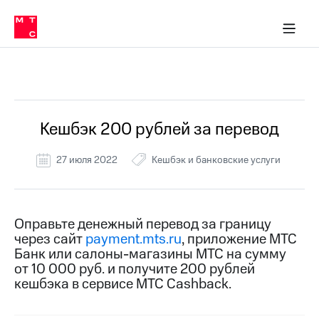
Перенести
ка 30% на связь
обильная связь
Сервисы и подписки
Интернет-магазин
Для дома
Скидка 30% на связь
Личные кабинеты
Финансы
Приложения
номер
ичные кабинеты
в МТС
Мобильная
связь
Все Новости
Тарифы
Интернет
и
ТВ
Услуги
Кешбэк 200 рублей за перевод
Спутниковое
ТВ
27 июля 2022
Кешбэк и банковские услуги
Роуминг
МТС
Деньги
Личный
кабинет
Мобильная связь
Оправьте денежный перевод за границу
Скачать
Перенести
через сайт
payment.mts.ru
, приложение МТС
приложение
номер
Банк или салоны-магазины МТС на сумму
Мой
в МТС
от 10 000 руб. и получите 200 рублей
МТС
кешбэка в сервисе МТС Cashback.
Акции
Тарифы
Скидка 30%
Услуги