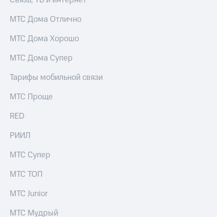
Связь, ТВ и интернет
для дома
МТС Дома Отлично
Услуги
149 ₽/
мес
МТС Дома Хорошо
Акции
МТС
МТС Дома Супер
Домашний
Premium
интернет
Тарифы мобильной связи
Подписка
Домашнее
на гигабайты
ТВ
МТС Проще
интернета,
фильмы,
Спутниковое
RED
музыка
ТВ
и многое
другое
РИИЛ
Домашний
телефон
Семейная
МТС Супер
группа
Перейти
МТС ТОП
в МТС
Скидка
со своим
на тарифы,
МТС Junior
номером
общие
подписки
МТС Мудрый
Поддержка
и услуги,