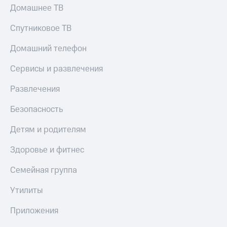
Домашнее ТВ
КИОН
Скидка 30%
Музыка
на связь
Спутниковое ТВ
КИОН
С картой
Домашний телефон
Строки
МТС
Деньги
Сервисы и развлечения
Live
МТС
Развлечения
Гудок
Накопления
Безопасность
Мой
Откладывайте
МТС
деньги
Детям и родителям
и получайте
Все
доход 15%
приложения
Здоровье и фитнес
Акции
Финансы
Инвестиции
Условия
Семейная группа
пополнения
Получайте
Утилиты
доход
Скидка
онлайн
30%
Приложения
на связь
Страхование