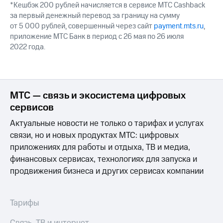
Интернет,
Выбрать
*Кешбэк 200 рублей начисляется в сервисе МТС Cashback
ТВ и телефон
красивый
за первый денежный перевод за границу на сумму
для дома
номер
от 5 000 рублей, совершенный через сайт
payment.mts.ru
,
приложение МТС Банк в период с 26 мая по 26 июля
Заменить
2022 года.
Услуги
SIM-
карту
Личный
кабинет
Перейти
интернета
на
МТС — связь и экосистема цифровых
и
eSIM
ТВ
сервисов
Личный
Для дома
кабинет
Актуальные новости не только о тарифах и услугах
Выберите
спутникового
и подключите
связи, но и новых продуктах МТС: цифровых
ТВ
ТВ
приложениях для работы и отдыха, ТВ и медиа,
Скачать
с выгодным
финансовых сервисах, технологиях для запуска и
приложение
тарифом
Мой
продвижения бизнеса и других сервисах компании
МТС
Акции
Тарифы
Интернет,
Тарифы
ТВ и телефон
Видеонаблюдение
для дома