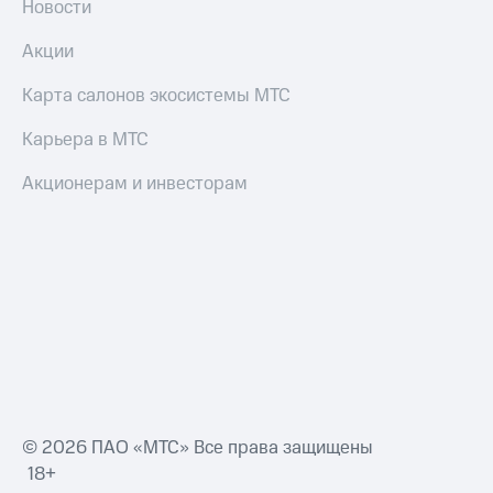
Новости
Оплата
по QR-
Акции
коду
за границей
Карта салонов экосистемы МТС
тернет-магазин
Карьера в МТС
Смартфоны
Акционерам и инвесторам
Наушники
и
колонки
Умные
часы
и
трекеры
Умный
дом
Планшеты
© 2026 ПАО «МТС» Все права защищены
18+
Акции