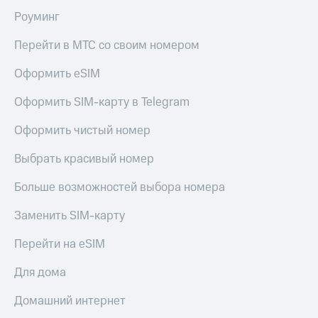
КИОН
Кино,
Роуминг
Строки
музыка,
книги
Перейти в МТС со своим номером
Live
и не
только
Оформить eSIM
Гудок
Безопасность
Оформить SIM-карту в Telegram
Мой
МТС
Финансы
Оформить чистый номер
Все
Детям
приложения
Выбрать красивый номер
и родителям
Инвестиции
Больше возможностей выбора номера
Здоровье
и фитнес
Получайте
Заменить SIM-карту
доход
Приложения
онлайн
от МТС
Перейти на eSIM
Страхование
Акции
Для дома
Покупка
Приложения
Домашний интернет
полисов
КИОН
онлайн