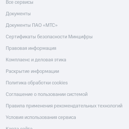
Все сервисы
Тарифы
Покупка
RED,
Документы
полисов
РИИЛ
онлайн
и МТС Супер
Документы ПАО «МТС»
дешевле
Скидка 30%
при оплате
на связь
Сертификаты безопасности Минцифры
с карты
МТС Деньги
С картой
Правовая информация
МТС
Обзоры
Деньги
Комплаенс и деловая этика
товаров
МТС
Раскрытие информации
Скидки
Накопления
до 40%
Политика обработки cookies
Откладывайте
на смартфоны
деньги
Соглашение о пользовании системой
и получайте
при
доход 15%
покупке
Правила применения рекомендательных технологий
со связью
Платежи
МТС
и
Условия использования сервиса
переводы