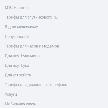
доступ
МТС Налегке
висы и подписки
к геолокации
МТС
Тарифы для спутникового ТВ
Сертификаты
Premium
безопасности
Подписка
Год на максимуме
Всё
на гигабайты
интернета,
под
Полугодовой
фильмы,
рукой
музыка
Тарифы для часов и модемов
в Мой МТС
и многое
другое
Для ноутбука мини
Посмотрите,
что
Семейная
полезного
Для ноутбука
группа
есть
в нашем
Для устройств
Скидка
приложении
на тарифы,
Тарифы для домашнего телефона
общие
КИОН
подписки
Услуги
и услуги,
КИОН
доступ
Музыка
к геолокации
Мобильная связь