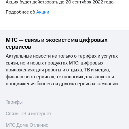
Акция будет действовать до 20 сентября 2022 года.
на связь
Подробнее об
Акции
Роуминг
Тарифы
RED,
Семейная
РИИЛ
группа
и МТС
Супер
МТС — связь и экосистема цифровых
Заказать
дешевле
сервисов
SIM-
при
карту
оплате
Актуальные новости не только о тарифах и услугах
с карты
связи, но и новых продуктах МТС: цифровых
Оформить
МТС
приложениях для работы и отдыха, ТВ и медиа,
eSIM
Деньги
финансовых сервисах, технологиях для запуска и
SIM-
Выберите
продвижения бизнеса и других сервисах компании
карта
и подключите
для
ТВ
иностранцев
с выгодным
Тарифы
тарифом
Оформить
Связь, ТВ и интернет
чистый
Тарифы
номер
МТС Дома Отлично