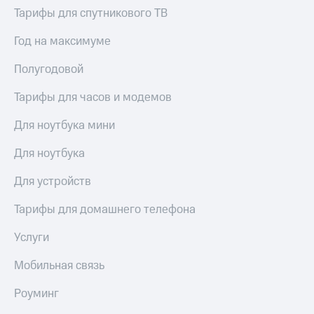
для дома
Тарифы для спутникового ТВ
Услуги
149 ₽/
Год на максимуме
мес
Акции
Полугодовой
МТС
Домашний
Premium
Тарифы для часов и модемов
интернет
Подписка
Домашнее
Для ноутбука мини
на гигабайты
ТВ
интернета,
Для ноутбука
фильмы,
Спутниковое
музыка
ТВ
Для устройств
и многое
другое
Домашний
Тарифы для домашнего телефона
телефон
Семейная
группа
Услуги
Перейти
в МТС
Скидка
Мобильная связь
со своим
на тарифы,
номером
общие
Роуминг
подписки
Поддержка
и услуги,