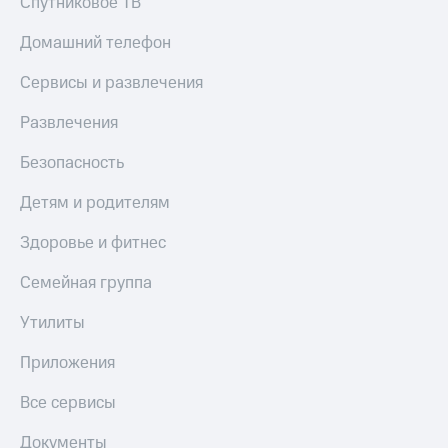
Спутниковое ТВ
КИОН
Кино,
Строки
музыка,
Домашний телефон
книги
Live
и не
Сервисы и развлечения
только
Гудок
Развлечения
Безопасность
Мой
Безопасность
МТС
Финансы
Детям и родителям
Все
Детям
приложения
и родителям
Здоровье и фитнес
Инвестиции
Здоровье
Семейная группа
и фитнес
Получайте
доход
Приложения
Утилиты
онлайн
от МТС
Приложения
Страхование
Акции
Все сервисы
Покупка
Приложения
полисов
КИОН
Документы
онлайн