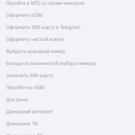
Перейти в МТС со своим номером
доступ
висы и подписки
к геолокации
Оформить eSIM
МТС
Сертификаты
Premium
Оформить SIM-карту в Telegram
безопасности
Подписка
Всё
на гигабайты
Оформить чистый номер
интернета,
под
фильмы,
Выбрать красивый номер
рукой
музыка
в Мой МТС
и многое
Больше возможностей выбора номера
другое
Посмотрите,
Заменить SIM-карту
что
Семейная
полезного
группа
есть
Перейти на eSIM
в нашем
Скидка
приложении
Для дома
на тарифы,
общие
КИОН
Домашний интернет
подписки
и услуги,
КИОН
Домашнее ТВ
доступ
Музыка
к геолокации