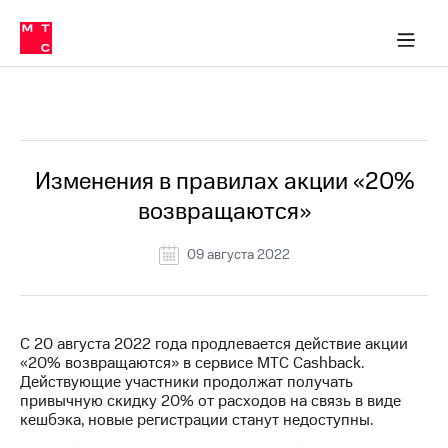
Перенести
ка 30% на связь
обильная связь
Сервисы и подписки
Интернет-магазин
Для дома
Скидка 30% на связь
Личные кабинеты
Финансы
Приложения
номер
ичные кабинеты
в МТС
Мобильная
связь
Все Новости
Тарифы
Интернет
и
ТВ
Услуги
Изменения в правилах акции «20%
Спутниковое
возвращаются»
ТВ
Роуминг
МТС
09 августа 2022
Деньги
Личный
кабинет
Мобильная связь
Скачать
Перенести
С 20 августа 2022 года продлевается действие акции
приложение
номер
«20% возвращаются» в сервисе МТС Cashback.
Мой
в МТС
Действующие участники продолжат получать
МТС
привычную скидку 20% от расходов на связь в виде
Акции
Тарифы
кешбэка, новые регистрации станут недоступны.
Скидка 30%
Услуги