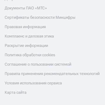
КИОН
Скидка 30%
Документы ПАО «МТС»
Музыка
на связь
Сертификаты безопасности Минцифры
КИОН
С картой
Строки
МТС
Правовая информация
Деньги
Live
Комплаенс и деловая этика
МТС
Гудок
Накопления
Раскрытие информации
Мой
Откладывайте
Политика обработки cookies
МТС
деньги
и получайте
Все
Соглашение о пользовании системой
доход 15%
приложения
Акции
Финансы
Правила применения рекомендательных технологий
Инвестиции
Условия
пополнения
Условия использования сервиса
Получайте
доход
Скидка
Карта сайта
онлайн
30%
на связь
Страхование