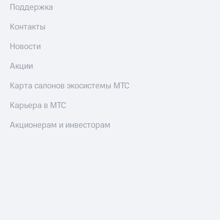
Поддержка
Оплата
по QR-
Контакты
коду
за границей
Новости
тернет-магазин
Акции
Смартфоны
Карта салонов экосистемы МТС
Наушники
и
колонки
Карьера в МТС
Умные
Акционерам и инвесторам
часы
и
трекеры
Умный
дом
Планшеты
Акции