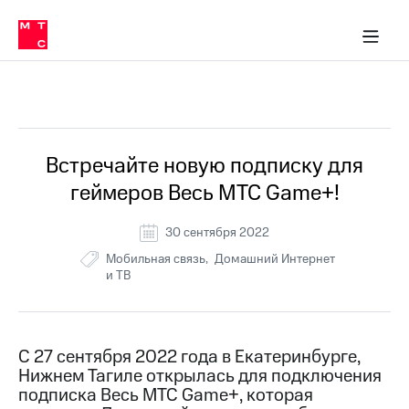
Перенести
ка 30% на связь
обильная связь
Сервисы и подписки
Интернет-магазин
Для дома
Скидка 30% на связь
Личные кабинеты
Финансы
Приложения
номер
ичные кабинеты
в МТС
Мобильная
связь
Все Новости
Тарифы
Интернет
и
ТВ
Услуги
Встречайте новую подписку для
Спутниковое
геймеров Весь МТС Game+!
ТВ
Роуминг
МТС
30 сентября 2022
Деньги
Мобильная связь
Домашний Интернет
Личный
и ТВ
кабинет
Мобильная связь
Скачать
Перенести
приложение
номер
Мой
в МТС
МТС
С 27 сентября 2022 года в Екатеринбурге,
Акции
Тарифы
Нижнем Тагиле открылась для подключения
подписка Весь МТС Game+, которая
Скидка 30%
Услуги