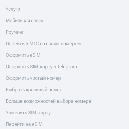
КИОН
Кино,
Услуги
Строки
музыка,
книги
Live
Мобильная связь
и не
только
Гудок
Роуминг
Безопасность
Мой
Перейти в МТС со своим номером
МТС
Финансы
Оформить eSIM
Все
Детям
приложения
и родителям
Оформить SIM-карту в Telegram
Инвестиции
Здоровье
Оформить чистый номер
и фитнес
Получайте
Выбрать красивый номер
доход
Приложения
онлайн
от МТС
Больше возможностей выбора номера
Страхование
Акции
Заменить SIM-карту
Покупка
Приложения
полисов
Перейти на eSIM
КИОН
онлайн