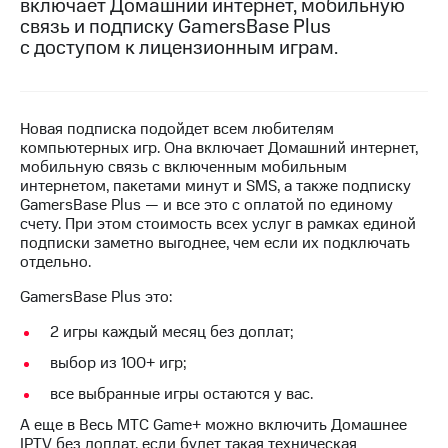
включает Домашний интернет, мобильную
на связь
связь и подписку GamersBase Plus
с доступом к лицензионным играм.
Роуминг
Тарифы
RED,
Семейная
РИИЛ
группа
и МТС
Новая подписка подойдет всем любителям
Супер
Заказать
компьютерных игр. Она включает Домашний интернет,
дешевле
SIM-
мобильную связь с включенным мобильным
при
карту
интернетом, пакетами минут и SMS, а также подписку
оплате
GamersBase Plus — и все это с оплатой по единому
с карты
Оформить
счету. При этом стоимость всех услуг в рамках единой
МТС
eSIM
подписки заметно выгоднее, чем если их подключать
Деньги
отдельно.
SIM-
Выберите
GamersBase Plus это:
карта
и подключите
для
ТВ
2 игры каждый месяц без доплат;
иностранцев
с выгодным
тарифом
выбор из 100+ игр;
Оформить
все выбранные игры остаются у вас.
чистый
Тарифы
номер
А еще в Весь МТС Game+ можно включить Домашнее
IPTV без доплат, если будет такая техническая