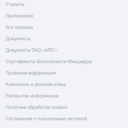
Утилиты
Тарифы
Покупка
RED,
полисов
Приложения
РИИЛ
онлайн
и МТС Супер
Все сервисы
дешевле
Скидка 30%
при оплате
на связь
Документы
с карты
МТС Деньги
С картой
Документы ПАО «МТС»
МТС
Обзоры
Деньги
товаров
Сертификаты безопасности Минцифры
МТС
Скидки
Накопления
Правовая информация
до 40%
Откладывайте
на смартфоны
Комплаенс и деловая этика
деньги
и получайте
при
Раскрытие информации
доход 15%
покупке
со связью
Политика обработки cookies
Платежи
МТС
и
Соглашение о пользовании системой
переводы