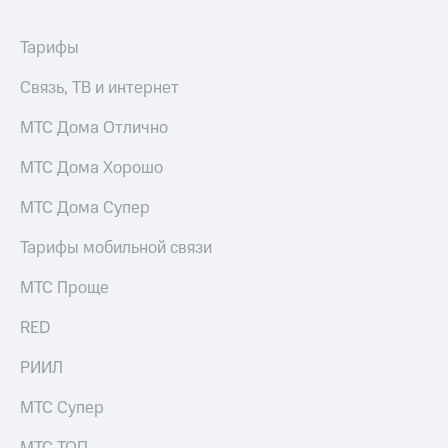
для дома
Услуги
Тарифы
149 ₽/
мес
Акции
Связь, ТВ и интернет
МТС
Домашний
Premium
МТС Дома Отлично
интернет
Подписка
МТС Дома Хорошо
Домашнее
на гигабайты
ТВ
интернета,
МТС Дома Супер
фильмы,
Спутниковое
музыка
Тарифы мобильной связи
ТВ
и многое
другое
МТС Проще
Домашний
телефон
Семейная
RED
группа
Перейти
РИИЛ
в МТС
Скидка
со своим
на тарифы,
номером
МТС Супер
общие
подписки
Поддержка
и услуги,