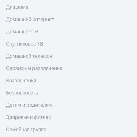
Для дома
КИОН
Скидка 30%
Музыка
на связь
Домашний интернет
КИОН
С картой
Строки
Домашнее ТВ
МТС
Деньги
Live
Спутниковое ТВ
МТС
Гудок
Накопления
Домашний телефон
Мой
Откладывайте
Сервисы и развлечения
МТС
деньги
и получайте
Развлечения
Все
доход 15%
приложения
Безопасность
Акции
Финансы
Инвестиции
Условия
Детям и родителям
пополнения
Получайте
Здоровье и фитнес
доход
Скидка
онлайн
30%
Семейная группа
на связь
Страхование