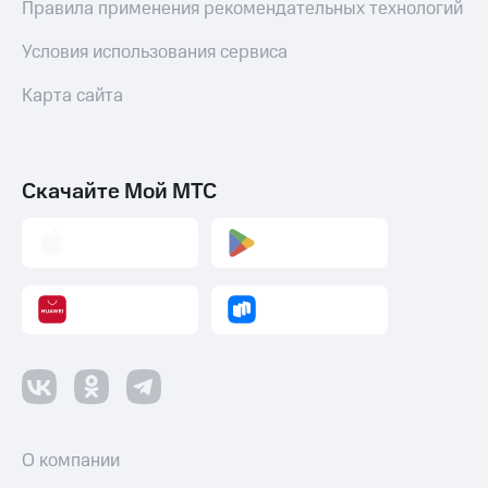
Правила применения рекомендательных технологий
Пополнить
номер
Условия использования сервиса
МТС
Карта сайта
Настройки
автоплатежа
Пополнить
номер
Скачайте Мой МТС
другого
оператора
Оплата
интернета
и
ТВ
Переводы
с
телефона
на карту
О компании
МТС Pay