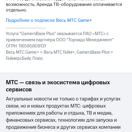
Интернет,
Выбрать
возможность. Аренда ТВ-оборудования оплачивается
ТВ и телефон
красивый
отдельно.
для дома
номер
Подробнее о подписке Весь МТС Game+
Заменить
Услуги
SIM-
Услуга "GamersBase Plus" оказывается ПАО «МТС» с
карту
Личный
привлечением партнера ООО "Торнадо Менеджмент"
кабинет
Перейти
ОГРН: 116595808131
интернета
на
Весь МТС Game+ = Весь МТС Гейм+; GamersBase Plus =
и
eSIM
ГеймерсБейс Плюс
ТВ
Личный
Для дома
кабинет
Выберите
спутникового
и подключите
МТС — связь и экосистема цифровых
ТВ
ТВ
сервисов
Скачать
с выгодным
приложение
тарифом
Актуальные новости не только о тарифах и услугах
Мой
связи, но и новых продуктах МТС: цифровых
МТС
Акции
Тарифы
приложениях для работы и отдыха, ТВ и медиа,
Интернет,
финансовых сервисах, технологиях для запуска и
ТВ и телефон
продвижения бизнеса и других сервисах компании
Видеонаблюдение
для дома