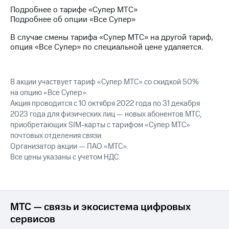
Интернет,
Выбрать
Подробнее о тарифе «Супер МТС»
ТВ и телефон
красивый
Подробнее об опции «Все Супер»
для дома
номер
В случае смены тарифа «Супер МТС» на другой тариф,
Заменить
опция «Все Супер» по специальной цене удаляется.
Услуги
SIM-
карту
Личный
кабинет
Перейти
В акции участвует тариф «Супер МТС» со скидкой 50%
интернета
на
на опцию «Все Супер».
и
eSIM
Акция проводится с 10 октября 2022 года по 31 декабря
ТВ
2023 года для физических лиц — новых абонентов МТС,
Личный
Для дома
приобретающих SIM-карты с тарифом «Супер МТС»
кабинет
Выберите
спутникового
почтовых отделения связи.
и подключите
ТВ
Организатор акции — ПАО «МТС».
ТВ
Скачать
Все цены указаны с учетом НДС.
с выгодным
приложение
тарифом
Мой
МТС
Акции
Тарифы
Интернет,
МТС — связь и экосистема цифровых
ТВ и телефон
сервисов
Видеонаблюдение
для дома