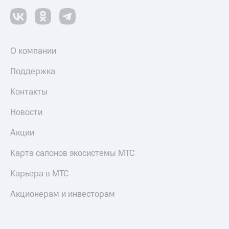
Оплата
по QR-
коду
за границей
О компании
тернет-магазин
Смартфоны
Поддержка
Наушники
Контакты
и
колонки
Новости
Умные
Акции
часы
и
Карта салонов экосистемы МТС
трекеры
Карьера в МТС
Умный
дом
Акционерам и инвесторам
Планшеты
Акции