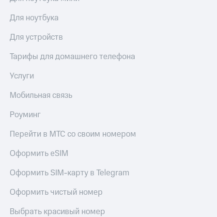
КИОН
Кино,
Строки
Для ноутбука
музыка,
книги
Live
и не
Для устройств
только
Гудок
Тарифы для домашнего телефона
Безопасность
Мой
Услуги
МТС
Финансы
Мобильная связь
Все
Детям
приложения
и родителям
Роуминг
Инвестиции
Здоровье
Перейти в МТС со своим номером
и фитнес
Получайте
Оформить eSIM
доход
Приложения
онлайн
от МТС
Оформить SIM-карту в Telegram
Страхование
Акции
Оформить чистый номер
Покупка
Приложения
полисов
Выбрать красивый номер
КИОН
онлайн