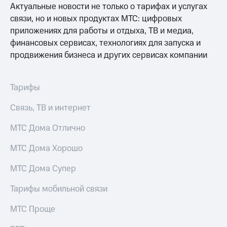
для дома
Актуальные новости не только о тарифах и услугах
связи, но и новых продуктах МТС: цифровых
Услуги
149 ₽/
приложениях для работы и отдыха, ТВ и медиа,
мес
Акции
финансовых сервисах, технологиях для запуска и
МТС
продвижения бизнеса и других сервисах компании
Домашний
Premium
интернет
Подписка
Тарифы
Домашнее
на гигабайты
ТВ
интернета,
Связь, ТВ и интернет
фильмы,
Спутниковое
музыка
МТС Дома Отлично
ТВ
и многое
другое
Домашний
МТС Дома Хорошо
телефон
Семейная
МТС Дома Супер
группа
Перейти
в МТС
Скидка
Тарифы мобильной связи
со своим
на тарифы,
номером
общие
МТС Проще
подписки
Поддержка
и услуги,