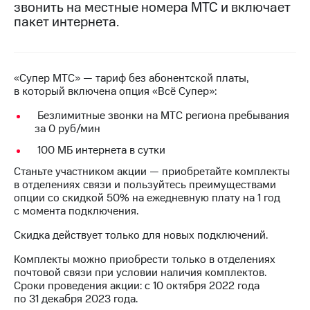
звонить на местные номера МТС и включает
на связь
пакет интернета.
Роуминг
Тарифы
RED,
Семейная
РИИЛ
группа
и МТС
«Супер МТС» — тариф без абонентской платы,
Супер
в который включена опция «Всё Супер»:
Заказать
дешевле
SIM-
Безлимитные звонки на МТС региона пребывания
при
карту
за 0 руб/мин
оплате
с карты
100 МБ интернета в сутки
Оформить
МТС
eSIM
Деньги
Станьте участником акции — приобретайте комплекты
в отделениях связи и пользуйтесь преимуществами
SIM-
Выберите
опции со скидкой 50% на ежедневную плату на 1 год
карта
и подключите
с момента подключения.
для
ТВ
иностранцев
с выгодным
Скидка действует только для новых подключений.
тарифом
Комплекты можно приобрести только в отделениях
Оформить
почтовой связи при условии наличия комплектов.
чистый
Тарифы
Сроки проведения акции: с 10 октября 2022 года
номер
по 31 декабря 2023 года.