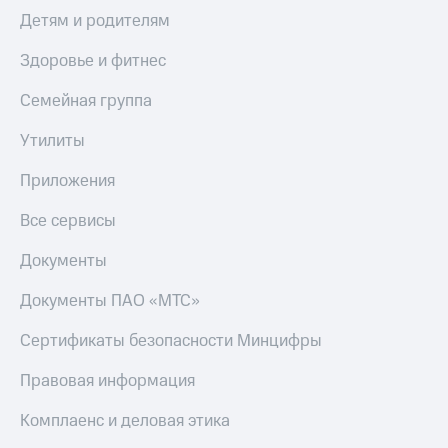
Детям и родителям
Тарифы
Покупка
RED,
полисов
Здоровье и фитнес
РИИЛ
онлайн
и МТС Супер
дешевле
Семейная группа
Скидка 30%
при оплате
на связь
с карты
Утилиты
МТС Деньги
С картой
Приложения
МТС
Обзоры
Деньги
товаров
Все сервисы
МТС
Скидки
Накопления
Документы
до 40%
Откладывайте
на смартфоны
Документы ПАО «МТС»
деньги
и получайте
при
Сертификаты безопасности Минцифры
доход 15%
покупке
со связью
Правовая информация
Платежи
МТС
и
Комплаенс и деловая этика
переводы