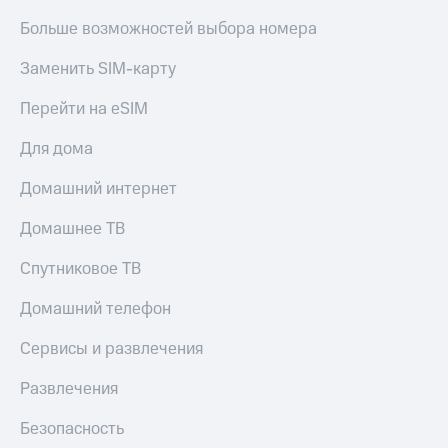
КИОН
Больше возможностей выбора номера
Скидка 30%
Музыка
на связь
Заменить SIM-карту
КИОН
С картой
Строки
Перейти на eSIM
МТС
Деньги
Live
Для дома
МТС
Гудок
Накопления
Домашний интернет
Мой
Откладывайте
Домашнее ТВ
МТС
деньги
и получайте
Спутниковое ТВ
Все
доход 15%
приложения
Домашний телефон
Акции
Финансы
Инвестиции
Условия
Сервисы и развлечения
пополнения
Получайте
Развлечения
доход
Скидка
онлайн
30%
Безопасность
на связь
Страхование