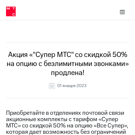
Перенести
ка 30% на связь
обильная связь
Сервисы и подписки
Интернет-магазин
Для дома
Скидка 30% на связь
Личные кабинеты
Финансы
Приложения
номер
ичные кабинеты
в МТС
Мобильная
связь
Все Новости
Тарифы
Интернет
и
ТВ
Услуги
Акция «"Супер МТС" со скидкой 50%
Спутниковое
на опцию с безлимитными звонками»
ТВ
Роуминг
продлена!
МТС
Деньги
01 января 2023
Личный
кабинет
Мобильная связь
Скачать
Перенести
приложение
номер
Мой
в МТС
Приобретайте в отделениях почтовой связи
МТС
акционные комплекты с тарифом «Супер
Акции
Тарифы
МТС» со скидкой 50% на опцию «Все Супер»,
которая дает возможность без ограничений
Скидка 30%
Услуги