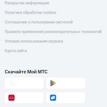
Раскрытие информации
Пополнить
номер
МТС
Политика обработки cookies
Настройки
Соглашение о пользовании системой
автоплатежа
Правила применения рекомендательных технологий
Пополнить
номер
Условия использования сервиса
другого
оператора
Карта сайта
Оплата
интернета
и
ТВ
Скачайте Мой МТС
Переводы
с
телефона
на карту
МТС Pay