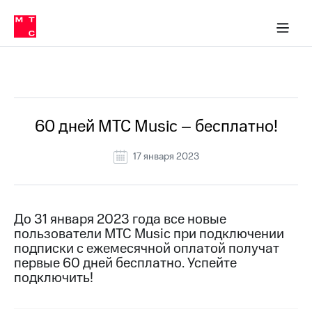
Перенести
ка 30% на связь
обильная связь
Сервисы и подписки
Интернет-магазин
Для дома
Скидка 30% на связь
Личные кабинеты
Финансы
Приложения
номер
ичные кабинеты
в МТС
Мобильная
связь
Все Новости
Тарифы
Интернет
и
ТВ
Услуги
60 дней МТС Music – бесплатно!
Спутниковое
ТВ
17 января 2023
Роуминг
МТС
Деньги
Личный
кабинет
Мобильная связь
До 31 января 2023 года все новые
Скачать
Перенести
пользователи МТС Music при подключении
приложение
номер
подписки с ежемесячной оплатой получат
Мой
в МТС
первые 60 дней бесплатно. Успейте
МТС
подключить!
Акции
Тарифы
Скидка 30%
Услуги