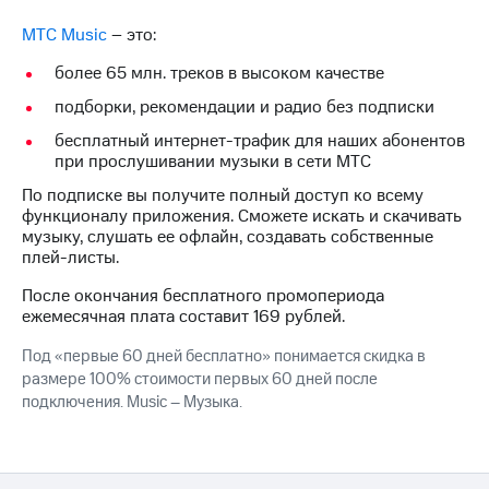
на связь
МТС Music
– это:
Роуминг
Тарифы
более 65 млн. треков в высоком качестве
RED,
Семейная
РИИЛ
подборки, рекомендации и радио без подписки
группа
и МТС
бесплатный интернет-трафик для наших абонентов
Супер
Заказать
при прослушивании музыки в сети МТС
дешевле
SIM-
при
По подписке вы получите полный доступ ко всему
карту
оплате
функционалу приложения. Cможете искать и скачивать
с карты
музыку, слушать ее офлайн, создавать собственные
Оформить
МТС
плей-листы.
eSIM
Деньги
После окончания бесплатного промопериода
SIM-
Выберите
ежемесячная плата составит 169 рублей.
карта
и подключите
для
ТВ
Под «первые 60 дней бесплатно» понимается скидка в
иностранцев
с выгодным
размере 100% стоимости первых 60 дней после
тарифом
подключения. Music – Музыка.
Оформить
чистый
Тарифы
номер