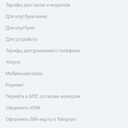
Тарифы для часов и модемов
доступ
висы и подписки
к геолокации
МТС
Для ноутбука мини
Сертификаты
Premium
безопасности
Для ноутбука
Подписка
Всё
на гигабайты
Для устройств
интернета,
под
фильмы,
рукой
Тарифы для домашнего телефона
музыка
в Мой МТС
и многое
Услуги
другое
Посмотрите,
что
Мобильная связь
Семейная
полезного
группа
есть
Роуминг
в нашем
Скидка
приложении
на тарифы,
Перейти в МТС со своим номером
общие
КИОН
подписки
Оформить eSIM
и услуги,
КИОН
доступ
Оформить SIM-карту в Telegram
Музыка
к геолокации