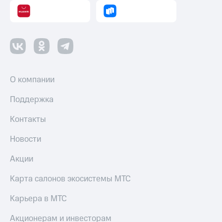
Пополнить
номер
МТС
Настройки
автоплатежа
Пополнить
О компании
номер
другого
Поддержка
оператора
Контакты
Оплата
интернета
и
Новости
ТВ
Акции
Переводы
с
Карта салонов экосистемы МТС
телефона
на карту
Карьера в МТС
МТС Pay
Акционерам и инвесторам