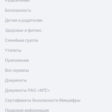
Развлечения
КИОН
Скидка 30%
Безопасность
Музыка
на связь
Детям и родителям
КИОН
С картой
Строки
МТС
Здоровье и фитнес
Деньги
Live
Семейная группа
МТС
Гудок
Накопления
Утилиты
Мой
Откладывайте
МТС
деньги
Приложения
и получайте
Все
доход 15%
Все сервисы
приложения
Акции
Финансы
Документы
Инвестиции
Условия
пополнения
Документы ПАО «МТС»
Получайте
доход
Скидка
Сертификаты безопасности Минцифры
онлайн
30%
на связь
Правовая информация
Страхование