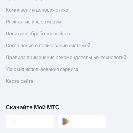
Тарифы
Покупка
Комплаенс и деловая этика
RED,
полисов
РИИЛ
онлайн
Раскрытие информации
и МТС Супер
дешевле
Скидка 30%
Политика обработки cookies
при оплате
на связь
с карты
Соглашение о пользовании системой
МТС Деньги
С картой
МТС
Правила применения рекомендательных технологий
Обзоры
Деньги
товаров
Условия использования сервиса
МТС
Скидки
Накопления
до 40%
Карта сайта
Откладывайте
на смартфоны
деньги
и получайте
при
доход 15%
покупке
Скачайте Мой МТС
со связью
Платежи
МТС
и
переводы