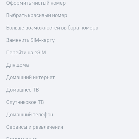
Оформить чистый номер
КИОН
Кино,
Строки
музыка,
Выбрать красивый номер
книги
Live
и не
Больше возможностей выбора номера
только
Гудок
Заменить SIM-карту
Безопасность
Мой
МТС
Перейти на eSIM
Финансы
Все
Детям
Для дома
приложения
и родителям
Домашний интернет
Инвестиции
Здоровье
и фитнес
Домашнее ТВ
Получайте
доход
Приложения
Спутниковое ТВ
онлайн
от МТС
Домашний телефон
Страхование
Акции
Покупка
Сервисы и развлечения
Приложения
полисов
КИОН
онлайн