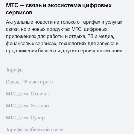
Интернет,
Выбрать
МТС — связь и экосистема цифровых
ТВ и телефон
красивый
сервисов
для дома
номер
Актуальные новости не только о тарифах и услугах
Заменить
Услуги
связи, но и новых продуктах МТС: цифровых
SIM-
карту
приложениях для работы и отдыха, ТВ и медиа,
Личный
финансовых сервисах, технологиях для запуска и
кабинет
Перейти
продвижения бизнеса и других сервисах компании
интернета
на
и
eSIM
ТВ
Личный
Тарифы
Для дома
кабинет
Выберите
спутникового
и подключите
Связь, ТВ и интернет
ТВ
ТВ
Скачать
с выгодным
МТС Дома Отлично
приложение
тарифом
Мой
МТС Дома Хорошо
МТС
Акции
Тарифы
МТС Дома Супер
Интернет,
ТВ и телефон
Тарифы мобильной связи
Видеонаблюдение
для дома