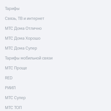
Интернет,
Выбрать
ТВ и телефон
красивый
Тарифы
для дома
номер
Связь, ТВ и интернет
Заменить
Услуги
SIM-
МТС Дома Отлично
карту
Личный
кабинет
МТС Дома Хорошо
Перейти
интернета
на
и
eSIM
МТС Дома Супер
ТВ
Личный
Для дома
Тарифы мобильной связи
кабинет
Выберите
спутникового
и подключите
МТС Проще
ТВ
ТВ
Скачать
с выгодным
RED
приложение
тарифом
Мой
РИИЛ
МТС
Акции
Тарифы
МТС Супер
Интернет,
ТВ и телефон
МТС ТОП
Видеонаблюдение
для дома