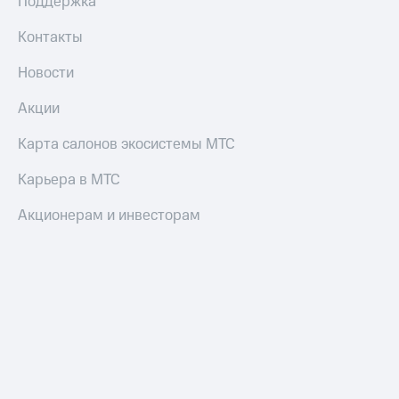
Поддержка
Пополнить
номер
Контакты
МТС
Новости
Настройки
автоплатежа
Акции
Пополнить
Карта салонов экосистемы МТС
номер
другого
Карьера в МТС
оператора
Оплата
Акционерам и инвесторам
интернета
и
ТВ
Переводы
с
телефона
на карту
МТС Pay