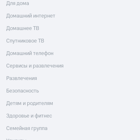
Для дома
КИОН
Кино,
Строки
музыка,
Домашний интернет
книги
Live
и не
Домашнее ТВ
только
Гудок
Спутниковое ТВ
Безопасность
Мой
МТС
Финансы
Домашний телефон
Все
Детям
Сервисы и развлечения
приложения
и родителям
Развлечения
Инвестиции
Здоровье
и фитнес
Безопасность
Получайте
доход
Приложения
Детям и родителям
онлайн
от МТС
Здоровье и фитнес
Страхование
Акции
Покупка
Семейная группа
Приложения
полисов
КИОН
онлайн