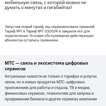
мобильную связь, с которой можно не
на связь
думать о минутах и гигабайтах!
Роуминг
Тарифы
RED,
Семейная
РИИЛ
группа
и МТС
Запустив новый тариф, мы переименовали прежний
Супер
Тариф №7 в Тариф №7 032024 и закрыли его для
Заказать
дешевле
подключения. Условия обслуживания действующих
SIM-
при
абонентов остались прежними.
карту
оплате
с карты
Оформить
МТС
eSIM
Деньги
МТС — связь и экосистема цифровых
SIM-
Выберите
сервисов
карта
и подключите
для
ТВ
Актуальные новости не только о тарифах и услугах
иностранцев
с выгодным
связи, но и новых продуктах МТС: цифровых
тарифом
приложениях для работы и отдыха, ТВ и медиа,
Оформить
финансовых сервисах, технологиях для запуска и
чистый
Тарифы
номер
продвижения бизнеса и других сервисах компании