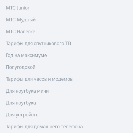
для дома
МТС Junior
Услуги
149 ₽/
МТС Мудрый
мес
Акции
МТС Налегке
МТС
Домашний
Premium
интернет
Тарифы для спутникового ТВ
Подписка
Домашнее
на гигабайты
Год на максимуме
ТВ
интернета,
фильмы,
Полугодовой
Спутниковое
музыка
ТВ
и многое
Тарифы для часов и модемов
другое
Домашний
Для ноутбука мини
телефон
Семейная
группа
Для ноутбука
Перейти
в МТС
Скидка
Для устройств
со своим
на тарифы,
номером
общие
Тарифы для домашнего телефона
подписки
Поддержка
и услуги,