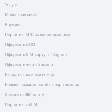
доступ
Услуги
висы и подписки
к геолокации
МТС
Мобильная связь
Сертификаты
Premium
безопасности
Роуминг
Подписка
Всё
на гигабайты
Перейти в МТС со своим номером
интернета,
под
фильмы,
рукой
Оформить eSIM
музыка
в Мой МТС
и многое
Оформить SIM-карту в Telegram
другое
Посмотрите,
что
Оформить чистый номер
Семейная
полезного
группа
есть
Выбрать красивый номер
в нашем
Скидка
приложении
на тарифы,
Больше возможностей выбора номера
общие
КИОН
подписки
Заменить SIM-карту
и услуги,
КИОН
доступ
Перейти на eSIM
Музыка
к геолокации