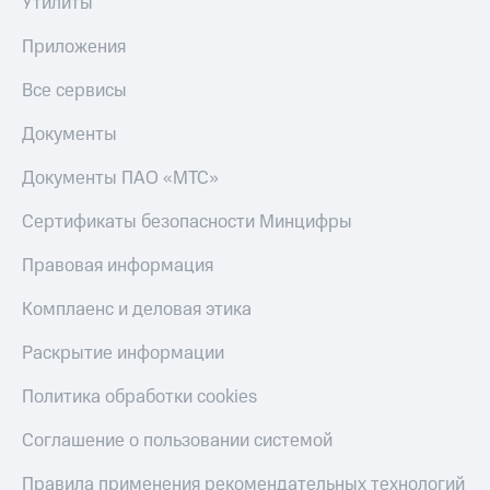
Утилиты
КИОН
Скидка 30%
Приложения
Музыка
на связь
Все сервисы
КИОН
С картой
Строки
МТС
Документы
Деньги
Live
Документы ПАО «МТС»
МТС
Гудок
Накопления
Сертификаты безопасности Минцифры
Мой
Откладывайте
МТС
деньги
Правовая информация
и получайте
Все
доход 15%
Комплаенс и деловая этика
приложения
Акции
Финансы
Раскрытие информации
Инвестиции
Условия
пополнения
Политика обработки cookies
Получайте
доход
Скидка
Соглашение о пользовании системой
онлайн
30%
на связь
Правила применения рекомендательных технологий
Страхование