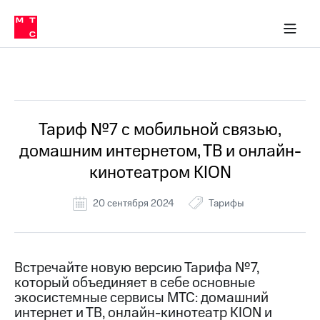
Перенести
ка 30% на связь
обильная связь
Сервисы и подписки
Интернет-магазин
Для дома
Скидка 30% на связь
Личные кабинеты
Финансы
Приложения
номер
ичные кабинеты
в МТС
Мобильная
связь
Все Новости
Тарифы
Интернет
и
ТВ
Услуги
Тариф №7 с мобильной связью,
Спутниковое
домашним интернетом, ТВ и онлайн-
ТВ
Роуминг
кинотеатром KION
МТС
Деньги
20 сентября 2024
Тарифы
Личный
кабинет
Мобильная связь
Скачать
Перенести
приложение
номер
Мой
в МТС
Встречайте новую версию Тарифа №7,
МТС
который объединяет в себе основные
Акции
Тарифы
экосистемные сервисы МТС: домашний
интернет и ТВ, онлайн-кинотеатр KION и
Скидка 30%
Услуги