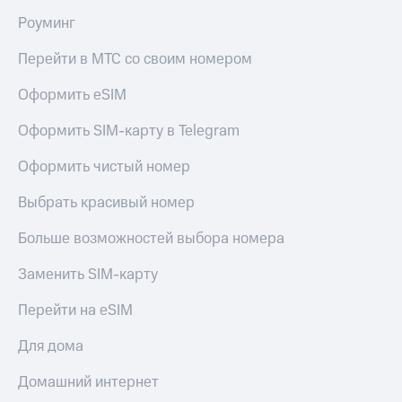
доступ
Роуминг
висы и подписки
к геолокации
МТС
Перейти в МТС со своим номером
Сертификаты
Premium
безопасности
Оформить eSIM
Подписка
Всё
на гигабайты
Оформить SIM-карту в Telegram
интернета,
под
фильмы,
рукой
Оформить чистый номер
музыка
в Мой МТС
и многое
Выбрать красивый номер
другое
Посмотрите,
что
Семейная
Больше возможностей выбора номера
полезного
группа
есть
Заменить SIM-карту
в нашем
Скидка
приложении
на тарифы,
Перейти на eSIM
общие
КИОН
подписки
Для дома
и услуги,
КИОН
доступ
Музыка
Домашний интернет
к геолокации