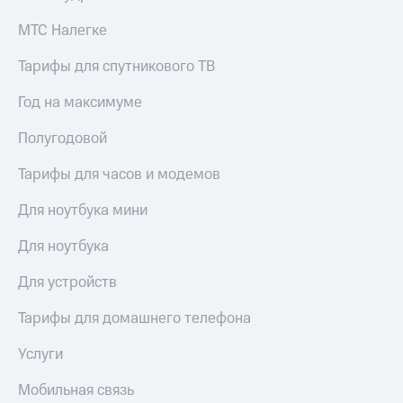
для дома
МТС Налегке
Услуги
149 ₽/
мес
Тарифы для спутникового ТВ
Акции
МТС
Год на максимуме
Домашний
Premium
интернет
Полугодовой
Подписка
Домашнее
на гигабайты
Тарифы для часов и модемов
ТВ
интернета,
фильмы,
Для ноутбука мини
Спутниковое
музыка
ТВ
и многое
Для ноутбука
другое
Домашний
телефон
Для устройств
Семейная
группа
Перейти
Тарифы для домашнего телефона
в МТС
Скидка
со своим
на тарифы,
Услуги
номером
общие
подписки
Мобильная связь
Поддержка
и услуги,