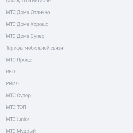
Связь, ТВ и интернет
Интернет,
Выбрать
ТВ и телефон
красивый
МТС Дома Отлично
для дома
номер
Заменить
МТС Дома Хорошо
Услуги
SIM-
карту
МТС Дома Супер
Личный
кабинет
Перейти
Тарифы мобильной связи
интернета
на
и
eSIM
МТС Проще
ТВ
Личный
Для дома
RED
кабинет
Выберите
спутникового
и подключите
РИИЛ
ТВ
ТВ
Скачать
с выгодным
МТС Супер
приложение
тарифом
Мой
МТС ТОП
МТС
Акции
Тарифы
МТС Junior
Интернет,
ТВ и телефон
Видеонаблюдение
для дома
МТС Мудрый