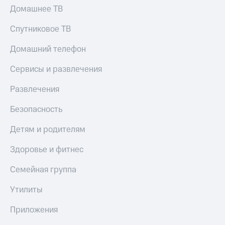
КИОН
Домашнее ТВ
Кино,
Строки
музыка,
книги
Спутниковое ТВ
Live
и не
только
Домашний телефон
Гудок
Безопасность
Сервисы и развлечения
Мой
МТС
Финансы
Развлечения
Все
Детям
Безопасность
приложения
и родителям
Детям и родителям
Инвестиции
Здоровье
и фитнес
Здоровье и фитнес
Получайте
доход
Приложения
онлайн
Семейная группа
от МТС
Страхование
Утилиты
Акции
Покупка
Приложения
Приложения
полисов
КИОН
онлайн