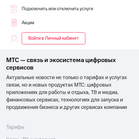
на связь
Подключить или отключить услуги
Роуминг
Тарифы
Акции
RED,
Семейная
РИИЛ
группа
и МТС
Войти в Личный кабинет
Супер
Заказать
дешевле
SIM-
при
карту
оплате
МТС — связь и экосистема цифровых
с карты
сервисов
Оформить
МТС
eSIM
Деньги
Актуальные новости не только о тарифах и услугах
связи, но и новых продуктах МТС: цифровых
SIM-
Выберите
приложениях для работы и отдыха, ТВ и медиа,
карта
и подключите
для
финансовых сервисах, технологиях для запуска и
ТВ
иностранцев
с выгодным
продвижения бизнеса и других сервисах компании
тарифом
Оформить
чистый
Тарифы
Тарифы
номер