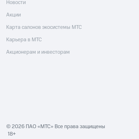
Новости
Пополнить
номер
Акции
МТС
Карта салонов экосистемы МТС
Настройки
автоплатежа
Карьера в МТС
Пополнить
номер
Акционерам и инвесторам
другого
оператора
Оплата
интернета
и
ТВ
Переводы
с
телефона
на карту
© 2026 ПАО «МТС» Все права защищены
МТС Pay
18+