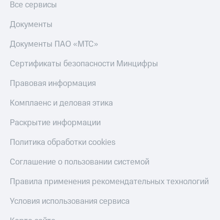
Все сервисы
КИОН
Скидка 30%
Музыка
Документы
на связь
КИОН
Документы ПАО «МТС»
С картой
Строки
МТС
Сертификаты безопасности Минцифры
Деньги
Live
МТС
Правовая информация
Гудок
Накопления
Комплаенс и деловая этика
Мой
Откладывайте
МТС
деньги
Раскрытие информации
и получайте
Все
доход 15%
Политика обработки cookies
приложения
Акции
Финансы
Соглашение о пользовании системой
Инвестиции
Условия
пополнения
Правила применения рекомендательных технологий
Получайте
доход
Скидка
онлайн
Условия использования сервиса
30%
на связь
Страхование