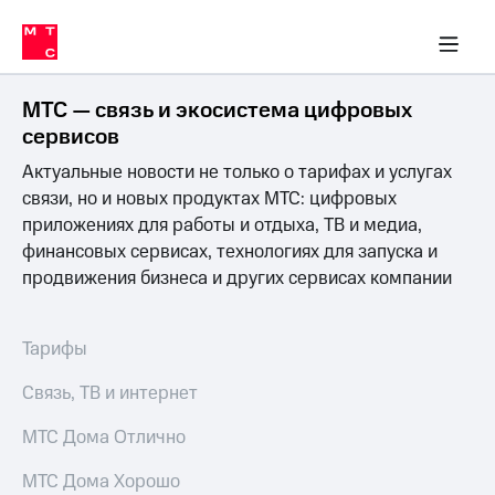
Перенести
ка 30% на связь
обильная связь
Сервисы и подписки
Интернет-магазин
Для дома
Скидка 30% на связь
Личные кабинеты
Финансы
Приложения
номер
ичные кабинеты
в МТС
Мобильная
связь
МТС — связь и экосистема цифровых
Тарифы
Интернет
сервисов
и
Актуальные новости не только о тарифах и услугах
ТВ
Услуги
связи, но и новых продуктах МТС: цифровых
Спутниковое
приложениях для работы и отдыха, ТВ и медиа,
ТВ
финансовых сервисах, технологиях для запуска и
Роуминг
продвижения бизнеса и других сервисах компании
МТС
Деньги
Личный
кабинет
Мобильная связь
Тарифы
Скачать
Перенести
приложение
номер
Связь, ТВ и интернет
Мой
в МТС
МТС
МТС Дома Отлично
Акции
Тарифы
МТС Дома Хорошо
Скидка 30%
Услуги