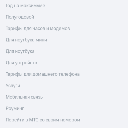
Выбрать
ТВ и телефон
Год на максимуме
красивый
для дома
номер
Полугодовой
Услуги
Заменить
SIM-
Тарифы для часов и модемов
Личный
карту
кабинет
интернета
Для ноутбука мини
Перейти
и
на
ТВ
Для ноутбука
eSIM
Личный
кабинет
Для устройств
Для дома
спутникового
Выберите
ТВ
Тарифы для домашнего телефона
и подключите
Скачать
ТВ
приложение
Услуги
с выгодным
Мой
тарифом
МТС
Мобильная связь
Акции
Тарифы
Роуминг
Интернет,
ТВ и телефон
Видеонаблюдение
Перейти в МТС со своим номером
для дома
для дома