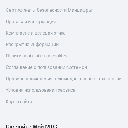
Live
и не
только
Сертификаты безопасности Минцифры
Гудок
Безопасность
Правовая информация
Мой
МТС
Финансы
Комплаенс и деловая этика
Все
Детям
Раскрытие информации
приложения
и родителям
Политика обработки cookies
Инвестиции
Здоровье
и фитнес
Получайте
Соглашение о пользовании системой
доход
Приложения
онлайн
Правила применения рекомендательных технологий
от МТС
Страхование
Акции
Условия использования сервиса
Покупка
полисов
Приложения
Карта сайта
онлайн
КИОН
Скидка 30%
на связь
КИОН
Музыка
Скачайте Мой МТС
С картой