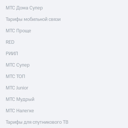
на связь
МТС Дома Супер
Роуминг
Тарифы
Тарифы мобильной связи
RED,
Семейная
РИИЛ
МТС Проще
группа
и МТС
Супер
RED
Заказать
дешевле
SIM-
при
карту
РИИЛ
оплате
с карты
Оформить
МТС
МТС Супер
eSIM
Деньги
МТС ТОП
SIM-
Выберите
карта
и подключите
МТС Junior
для
ТВ
иностранцев
с выгодным
МТС Мудрый
тарифом
Оформить
МТС Налегке
чистый
Тарифы
номер
Тарифы для спутникового ТВ
Интернет,