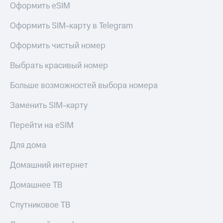
Оформить eSIM
Услуги
149 ₽/
мес
Акции
Оформить SIM-карту в Telegram
МТС
Домашний
Оформить чистый номер
Premium
интернет
Выбрать красивый номер
Подписка
Домашнее
на гигабайты
ТВ
интернета,
Больше возможностей выбора номера
фильмы,
Спутниковое
музыка
Заменить SIM-карту
ТВ
и многое
другое
Перейти на eSIM
Домашний
Семейная
телефон
группа
Для дома
Перейти
Скидка
Домашний интернет
в МТС
на тарифы,
со своим
общие
Домашнее ТВ
номером
подписки
и услуги,
Спутниковое ТВ
Поддержка
доступ
к геолокации