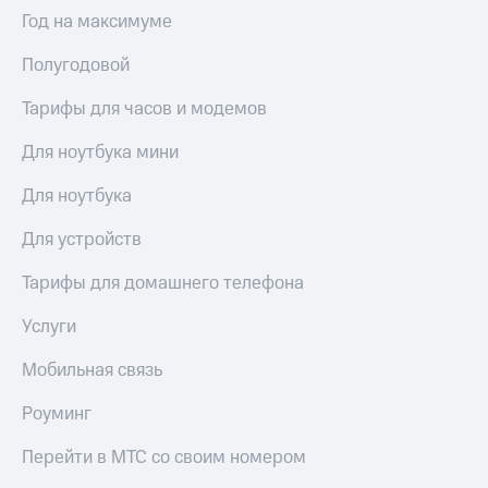
Выбрать
ТВ и телефон
Год на максимуме
красивый
для дома
номер
Полугодовой
Услуги
Заменить
SIM-
Тарифы для часов и модемов
Личный
карту
кабинет
интернета
Для ноутбука мини
Перейти
и
на
ТВ
Для ноутбука
eSIM
Личный
кабинет
Для устройств
Для дома
спутникового
Выберите
ТВ
Тарифы для домашнего телефона
и подключите
Скачать
ТВ
приложение
Услуги
с выгодным
Мой
тарифом
МТС
Мобильная связь
Акции
Тарифы
Роуминг
Интернет,
ТВ и телефон
Видеонаблюдение
Перейти в МТС со своим номером
для дома
для дома