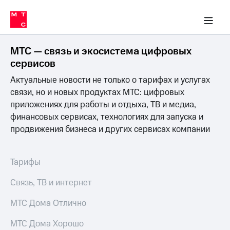
Перенести
ка 30% на связь
обильная связь
Сервисы и подписки
Интернет-магазин
Для дома
Скидка 30% на связь
Личные кабинеты
Финансы
Приложения
номер
ичные кабинеты
в МТС
Мобильная
связь
МТС — связь и экосистема цифровых
Тарифы
Интернет
сервисов
и
Актуальные новости не только о тарифах и услугах
ТВ
Услуги
связи, но и новых продуктах МТС: цифровых
Спутниковое
приложениях для работы и отдыха, ТВ и медиа,
ТВ
финансовых сервисах, технологиях для запуска и
Роуминг
продвижения бизнеса и других сервисах компании
МТС
Деньги
Личный
кабинет
Мобильная связь
Тарифы
Скачать
Перенести
приложение
номер
Связь, ТВ и интернет
Мой
в МТС
МТС
МТС Дома Отлично
Акции
Тарифы
МТС Дома Хорошо
Скидка 30%
Услуги