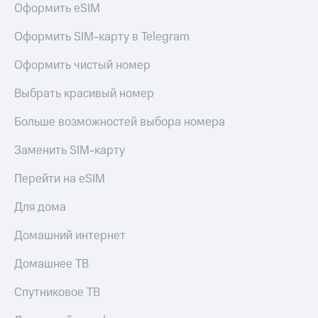
Оформить eSIM
Услуги
149 ₽/
мес
Акции
Оформить SIM-карту в Telegram
МТС
Домашний
Оформить чистый номер
Premium
интернет
Выбрать красивый номер
Подписка
Домашнее
на гигабайты
ТВ
интернета,
Больше возможностей выбора номера
фильмы,
Спутниковое
музыка
Заменить SIM-карту
ТВ
и многое
другое
Перейти на eSIM
Домашний
Семейная
телефон
группа
Для дома
Перейти
Скидка
Домашний интернет
в МТС
на тарифы,
со своим
общие
Домашнее ТВ
номером
подписки
и услуги,
Спутниковое ТВ
Поддержка
доступ
к геолокации