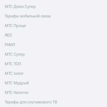
на связь
МТС Дома Супер
Роуминг
Тарифы
Тарифы мобильной связи
RED,
Семейная
РИИЛ
МТС Проще
группа
и МТС
Супер
RED
Заказать
дешевле
SIM-
при
карту
РИИЛ
оплате
с карты
Оформить
МТС
МТС Супер
eSIM
Деньги
МТС ТОП
SIM-
Выберите
карта
и подключите
МТС Junior
для
ТВ
иностранцев
с выгодным
МТС Мудрый
тарифом
Оформить
МТС Налегке
чистый
Тарифы
номер
Тарифы для спутникового ТВ
Интернет,