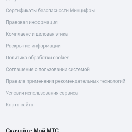
Live
и не
только
Сертификаты безопасности Минцифры
Гудок
Безопасность
Правовая информация
Мой
МТС
Финансы
Комплаенс и деловая этика
Все
Детям
Раскрытие информации
приложения
и родителям
Политика обработки cookies
Инвестиции
Здоровье
и фитнес
Получайте
Соглашение о пользовании системой
доход
Приложения
онлайн
Правила применения рекомендательных технологий
от МТС
Страхование
Акции
Условия использования сервиса
Покупка
полисов
Приложения
Карта сайта
онлайн
КИОН
Скидка 30%
на связь
КИОН
Музыка
Скачайте Мой МТС
С картой