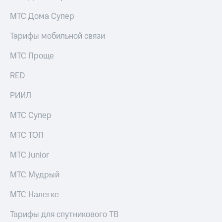
и
скидки
МТС Дома Супер
Все
Тарифы мобильной связи
товары
МТС Проще
RED
РИИЛ
МТС Супер
МТС ТОП
МТС Junior
МТС Мудрый
МТС Налегке
Тарифы для спутникового ТВ