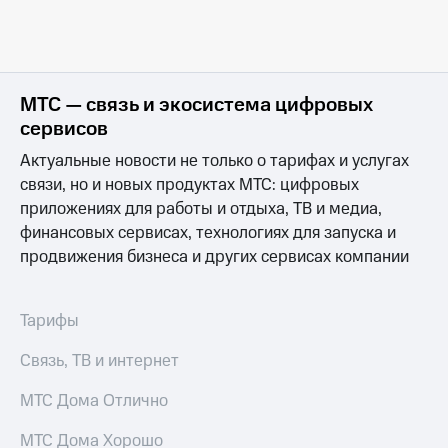
показаны в разделе «Контроль расходов».
Оплата
по QR-
коду
за границей
МТС — связь и экосистема цифровых
тернет-магазин
сервисов
Смартфоны
Актуальные новости не только о тарифах и услугах
Наушники
связи, но и новых продуктах МТС: цифровых
и
приложениях для работы и отдыха, ТВ и медиа,
колонки
финансовых сервисах, технологиях для запуска и
Умные
продвижения бизнеса и других сервисах компании
часы
и
трекеры
Тарифы
Умный
Связь, ТВ и интернет
дом
МТС Дома Отлично
Планшеты
Акции
МТС Дома Хорошо