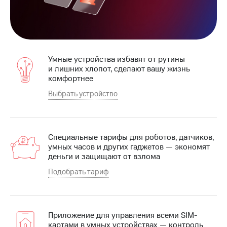
на связь
Роуминг
Тарифы
RED,
Семейная
РИИЛ
группа
и МТС
Умные устройства избавят от рутины
Супер
и лишних хлопот, сделают вашу жизнь
Заказать
дешевле
комфортнее
SIM-
при
карту
Выбрать устройство
оплате
с карты
Оформить
МТС
eSIM
Деньги
Специальные тарифы для роботов, датчиков,
SIM-
Выберите
умных часов и других гаджетов — экономят
карта
и подключите
деньги и защищают от взлома
для
ТВ
иностранцев
с выгодным
Подобрать тариф
тарифом
Оформить
чистый
Тарифы
номер
Приложение для управления всеми SIM-
картами в умных устройствах — контроль