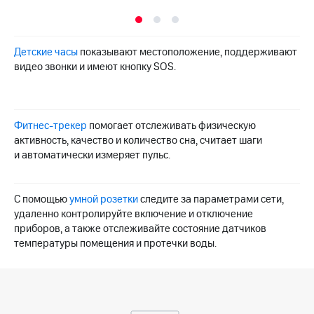
КИОН
Кино,
Строки
музыка,
книги
Live
Детские часы
и не
показывают местоположение, поддерживают
только
видео звонки и имеют кнопку SOS.
Гудок
Безопасность
Мой
МТС
Финансы
Фитнес-трекер
помогает отслеживать физическую
активность, качество и количество сна, считает шаги
Все
Детям
и автоматически измеряет пульс.
приложения
и родителям
Инвестиции
Здоровье
и фитнес
С помощью
умной розетки
следите за параметрами сети,
Получайте
удаленно контролируйте включение и отключение
доход
Приложения
приборов, а также отслеживайте состояние датчиков
онлайн
от МТС
температуры помещения и протечки воды.
Страхование
Акции
Покупка
Приложения
полисов
КИОН
онлайн