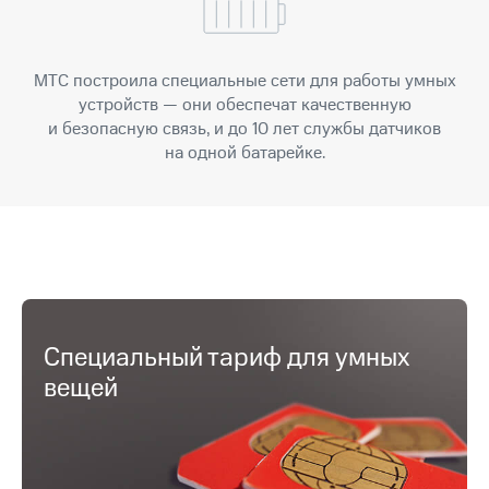
КИОН
Скидка 30%
Музыка
на связь
МТС построила специальные сети для работы умных
КИОН
С картой
устройств — они обеспечат качественную
Строки
МТС
и безопасную связь, и до 10 лет службы датчиков
Деньги
на одной батарейке.
Live
МТС
Гудок
Накопления
Мой
Откладывайте
МТС
деньги
и получайте
Все
доход 15%
приложения
Акции
Финансы
Специальный тариф для умных
Инвестиции
Условия
вещей
пополнения
Получайте
доход
Скидка
онлайн
30%
на связь
Страхование