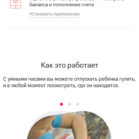
Интернет,
Выбрать
баланса и пополнение счета
ТВ и телефон
красивый
для дома
номер
Установить приложение
Заменить
Услуги
SIM-
карту
Личный
кабинет
Перейти
интернета
на
и
eSIM
Как это работает
ТВ
Личный
Для дома
кабинет
Выберите
С умными часами вы можете отпускать ребенка гулять,
спутникового
и подключите
и в любой момент посмотреть, где он находится.
ТВ
ТВ
Скачать
с выгодным
приложение
тарифом
Мой
МТС
Акции
Тарифы
Интернет,
ТВ и телефон
Видеонаблюдение
для дома