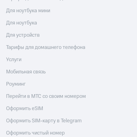
висы и подписки
Сертификаты
МТС
безопасности
Для ноутбука мини
Premium
Всё
Для ноутбука
Подписка
под
на гигабайты
рукой
Для устройств
интернета,
в Мой МТС
фильмы,
Тарифы для домашнего телефона
музыка
Посмотрите,
и многое
что
другое
Услуги
полезного
Семейная
есть
группа
Мобильная связь
в нашем
приложении
Скидка
Роуминг
на тарифы,
КИОН
общие
Перейти в МТС со своим номером
подписки
КИОН
и услуги,
Оформить eSIM
Музыка
доступ
к геолокации
Оформить SIM-карту в Telegram
КИОН
Кино,
Строки
музыка,
Оформить чистый номер
книги