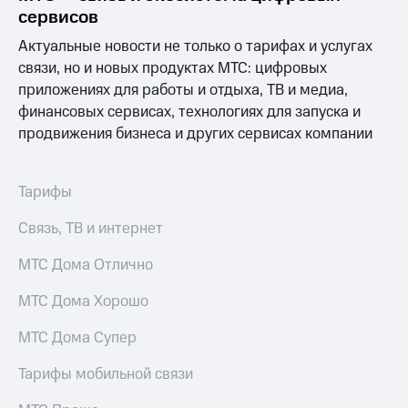
Выбрать
ТВ и телефон
сервисов
красивый
для дома
номер
Актуальные новости не только о тарифах и услугах
Услуги
связи, но и новых продуктах МТС: цифровых
Заменить
приложениях для работы и отдыха, ТВ и медиа,
SIM-
Личный
карту
кабинет
финансовых сервисах, технологиях для запуска и
интернета
продвижения бизнеса и других сервисах компании
Перейти
и
на
ТВ
eSIM
Личный
Тарифы
кабинет
Для дома
спутникового
Связь, ТВ и интернет
Выберите
ТВ
и подключите
Скачать
ТВ
МТС Дома Отлично
приложение
с выгодным
Мой
тарифом
МТС
МТС Дома Хорошо
Акции
Тарифы
МТС Дома Супер
Интернет,
ТВ и телефон
Видеонаблюдение
Тарифы мобильной связи
для дома
для дома