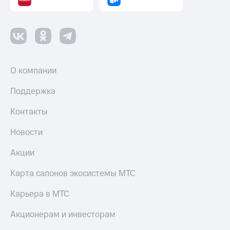
Пополнить
номер
другого
оператора
Оплата
интернета
О компании
и
ТВ
Поддержка
Переводы
Контакты
с
телефона
Новости
на карту
Акции
МТС Pay
Карта салонов экосистемы МТС
Оплата
по QR-
Карьера в МТС
коду
за границей
Акционерам и инвесторам
тернет-магазин