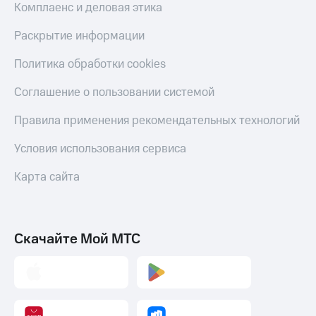
Скидка 30%
с карты
Комплаенс и деловая этика
на связь
МТС Деньги
Раскрытие информации
С картой
Обзоры
МТС
товаров
Политика обработки cookies
Деньги
МТС
Скидки
Соглашение о пользовании системой
Накопления
до 40%
на смартфоны
Правила применения рекомендательных технологий
Откладывайте
деньги
при
Условия использования сервиса
и получайте
покупке
доход 15%
со связью
Карта сайта
Платежи
МТС
и
переводы
Пополнить
Скачайте Мой МТС
номер
МТС
Настройки
автоплатежа