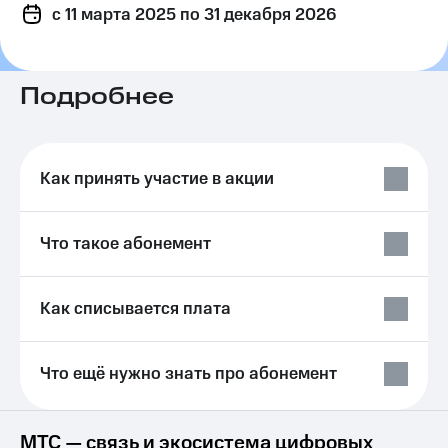
c 11 марта 2025
на связь
по 31 декабря 2026
Роуминг
Тарифы
RED,
Подробнее
Семейная
РИИЛ
группа
и МТС
Супер
Заказать
дешевле
SIM-
при
Как принять участие в акции
карту
оплате
с карты
Оформить
МТС
Что такое абонемент
eSIM
Деньги
SIM-
Выберите
карта
и подключите
Как списывается плата
для
ТВ
иностранцев
с выгодным
тарифом
Что ещё нужно знать про абонемент
Оформить
чистый
Тарифы
номер
Интернет,
МТС — связь и экосистема цифровых