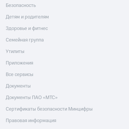
МТС
Безопасность
КИОН
Деньги
Строки
МТС
Детям и родителям
Накопления
Live
Здоровье и фитнес
Откладывайте
Гудок
деньги
Семейная группа
и получайте
Мой
доход 15%
МТС
Утилиты
Акции
Условия
Все
Приложения
пополнения
приложения
Финансы
Все сервисы
Скидка
Инвестиции
30%
Документы
на связь
Получайте
доход
Документы ПАО «МТС»
онлайн
Тарифы
Страхование
RED,
Сертификаты безопасности Минцифры
РИИЛ
Покупка
и МТС Супер
Правовая информация
полисов
дешевле
онлайн
при оплате