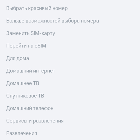
Live
и не
Выбрать красивый номер
только
Гудок
Больше возможностей выбора номера
Безопасность
Мой
МТС
Финансы
Заменить SIM-карту
Все
Детям
Перейти на eSIM
приложения
и родителям
Для дома
Инвестиции
Здоровье
и фитнес
Домашний интернет
Получайте
доход
Приложения
Домашнее ТВ
онлайн
от МТС
Страхование
Спутниковое ТВ
Акции
Покупка
Домашний телефон
полисов
Приложения
онлайн
КИОН
Скидка 30%
Сервисы и развлечения
на связь
КИОН
Развлечения
Музыка
С картой