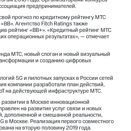
ссоциация предпринимателей.
 свой прогноз по кредитному рейтингу МТС
BB». Агентство Fitch Ratings также
див рейтинг «BB+». «Кредитный рейтинг МТС
их операционных результатах», — отмечает
нда МТС, новый слоган и новый визуальный
трансформации и созданию цифровых
логий 5G и пилотных запусках в России сетей
ения компании разработали план действий,
oT на действующей инфраструктуре МТС.
о развитии в Москве инновационной
правлен на развитие услуг связи и новых
й, дополненной и смешанной реальности,
G в Москве. Реализация первого совместного
ована на вторую половину 2019 года.