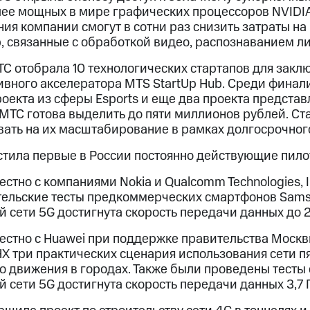
лее мощных в мире графических процессоров NVIDIA
ия компании смогут в сотни раз снизить затраты н
, связанные с обработкой видео, распознаванием л
С отобрала 10 технологических стартапов для закл
ивного акселератора MTS StartUp Hub. Среди финал
оекта из сферы Esports и еще два проекта предста
МТС готова выделить до пяти миллионов рублей. Ста
ать на их масштабирование в рамках долгосрочного
стила первые в России постоянно действующие пило
стно с компаниями Nokia и Qualcomm Technologies, 
ельские тесты предкоммерческих смартфонов Samsun
й сети 5G достигнута скорость передачи данных до 2,
естно с Huawei при поддержке правительства Москв
Х три практических сценария использования сети п
 движения в городах. Также были проведены тесты 
й сети 5G достигнута скорость передачи данных 3,7 