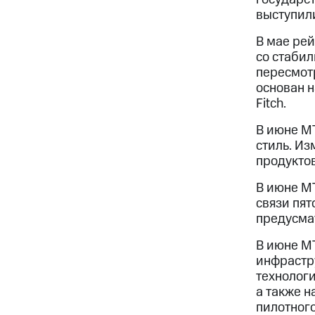
выступил
В мае рей
со стабил
пересмотр
основан н
Fitch.
В июне М
стиль. И
продуктов
В июне МТ
связи пят
предусма
В июне М
инфрастру
технологи
а также н
пилотного