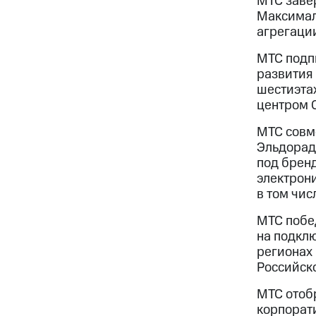
МТС завер
Максималь
агрегаци
МТС подпи
развития
шестиэта
центром С
МТС совм
Эльдорад
под брен
электрони
в том чис
МТС побе
на подклю
регионах
Российск
МТС отобр
корпорат