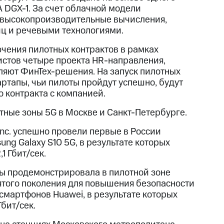
 DGX-1. За счет облачной модели
а высокопроизводительные вычисления,
иц и речевыми технологиями.
ючения пилотных контрактов в рамках
истов четыре проекта HR-направления,
вляют ФинТех-решения. На запуск пилотных
ртапы, чьи пилоты пройдут успешно, будут
 контракта с компанией.
тные зоны 5G в Москве и Санкт-Петербурге.
Inc. успешно провели первые в России
g Galaxy S10 5G, в результате которых
1 Гбит/сек.
ы продемонстрировала в пилотной зоне
ятого поколения для повышения безопасности
смартфонов Huawei, в результате которых
Гбит/сек.