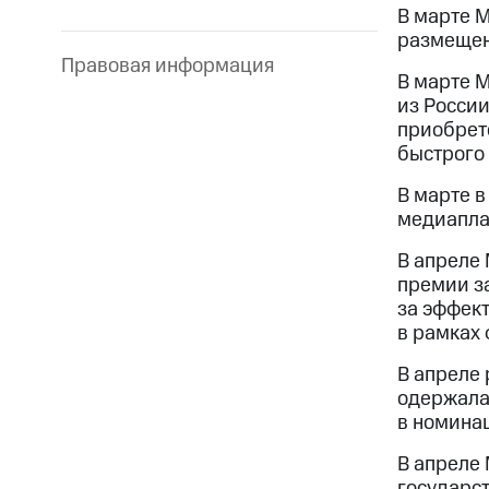
В марте М
размещен
Правовая информация
В марте 
из России
приобрет
быстрого
В марте в
медиапла
В апреле 
премии за
за эффек
в рамках
В апреле
одержала
в номина
В апреле
государс