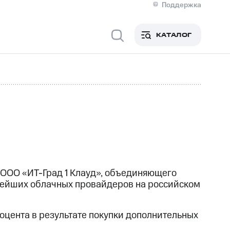
Поддержка
О МТС
я информация
Контакты
КАТАЛОГ
Медиа-центр
кты
Новости в регионе
Инвесторам и акционерам
ция акционерам
Документы
роль и аудит
Рынок акций
й
Описание
р
Реквизиты
Контакты
Устойчивое развитие
Комплаенс и деловая этика
На главную
 ООО «ИТ-Град 1 Клауд», объединяющего
пнейших облачных провайдеров на российском
оцента в результате покупки дополнительных