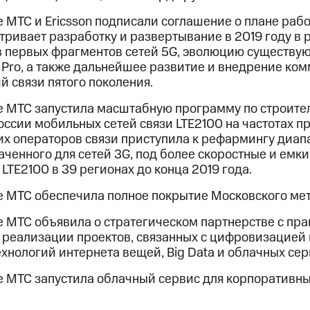
 МТС и Ericsson подписали соглашение о плане рабо
ривает разработку и развертывание в 2019 году в 
 первых фрагментов сетей 5G, эволюцию существующ
Pro, а также дальнейшее развитие и внедрение ком
й связи пятого поколения.
е МТС запустила масштабную программу по строител
оссии мобильных сетей связи LTE2100 на частотах 
их операторов связи приступила к рефармингу диап
ченного для сетей 3G, под более скоростные и емкие
 LTE2100 в 39 регионах до конца 2019 года.
е МТС обеспечила полное покрытие Московского ме
е МТС объявила о стратегическом партнерстве с пр
и реализации проектов, связанных с цифровизацией
ехнологий интернета вещей, Big Data и облачных сер
е МТС запустила облачный сервис для корпоративны