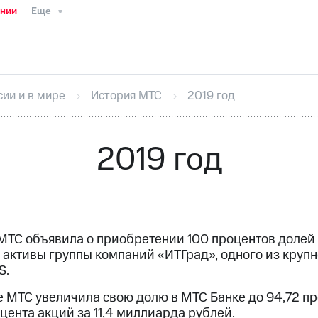
ании
Еще
ТС
Пресс-релизы
МТС о технологиях
ТС
История компании
Руководство региона
Правова
стижения
Интервью
Финансовая отчетность
Конта
сии и в мире
История МТС
2019 год
тивный секретарь
Раскрытие информации
Информа
ный кабинет акционера
Акционерный капитал
Конт
Порядок выкупа акций
Дивиденды
Рынок облигаци
2019 год
 погашении именных облигаций
Другое
Регистрато
 МТС объявила о приобретении 100 процентов долей
 активы группы компаний «ИТГрад», одного из кру
S.
 МТС увеличила свою долю в МТС Банке до 94,72 пр
цента акций за 11,4 миллиарда рублей.