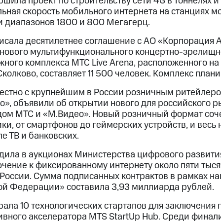
шила проект по строительству сети 4G в тоннелях и
ная скорость мобильного интернета на станциях мож
и диапазонов 1800 и 800 Мегагерц.
сала десятилетнее соглашение с АО «Корпорация А.
 нового мультифункционального концертно-зрелищно
жного комплекса МТС Live Arena, расположенного н
колково, составляет 11 500 человек. Комплекс плани
естно с крупнейшим в России розничным ритейлеро
о», объявили об открытии нового для российского 
дом МТС и «М.Видео». Новый розничный формат соче
ки, от смартфонов до геймерских устройств, и весь
ле ТВ и банковских.
дила в аукционах Министерства цифрового развити
чение к фиксированному интернету около пяти тыся
 России. Сумма подписанных контрактов в рамках н
ой Федерации» составила 3,93 миллиарда рублей.
ала 10 технологических стартапов для заключения 
ивного акселератора MTS StartUp Hub. Среди финал