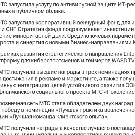
ТС запустила услугу по антивирусной защите ИТ-ре
ных в публичном облаке.
МТС запустила корпоративный венчурный фонд для и
 и СНГ. Стратегия фонда подразумевает инвестиции
ение миноритарной доли. Среди ключевых параметр
 роста и синергия с новыми бизнес-направлениями 
 рамках развития стратегического направления Ent
тформу для киберспортсменов и геймеров WASD.TV
МТС получила высшие награды в трех номинациях пр
 достижения в рекламе и маркетинге, а также получ
тивную интеграцию целей устойчивого развития ООН
 флагманского социального проекта МТС «Поколение
 розничная сеть МТС стала обладателем двух награ
 победу в номинации «Лучшая практика вовлеченнос
ции «Лучшая команда клиентского опыта».
 МТС получила награды в качестве лучшего поставщ
твенных, муниципальных и корпоративных нужд по и