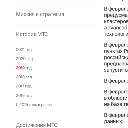
В феврале
Миссия и стратегия
предусмат
кластеров
Advanced 
технологи
История МТС
В феврал
2021 год
пунктах Р
российск
2020 год
предназна
2019 год
запустить
2018 год
В феврал
2017 год
В феврал
2016 год
в област
на базе т
С 2015 года и ранее
В феврал
данных.
Достижения МТС