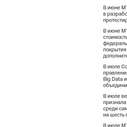
В июне МТ
в разрабо
протестир
В июне М
стоимост
федеральн
покрытия
дополнит
В июле С
правлени
Big Data 
объединит
В июле ве
признала
среди сам
на шесть 
В июле МТ