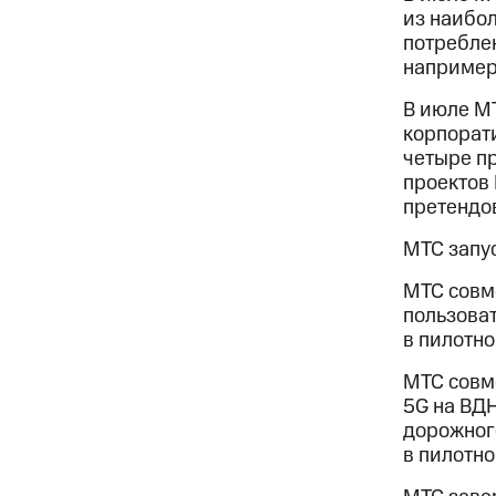
из наибо
потреблен
например
В июле МТ
корпорат
четыре пр
проектов 
претендов
МТС запу
МТС совме
пользоват
в пилотно
МТС совм
5G на ВДН
дорожного
в пилотно