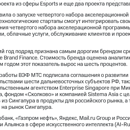
оекта из сферы Esports и еще два проекта предста
вила о запуске четвертого набора акселерационной
ехнологические стартапы смогут интегрировать сво
ния четвертого набора акселерационной программы
и, облачные услуги, обслуживание клиентов и прое
ий год подряд признана самым дорогим брендом с
е Brand Finance. Стоимость бренда оценена аналити
 годом этот показатель вырос на шесть процентов.
 работы ВЭФ МТС подписала соглашения о развитии
ельствами шести дальневосточных субъектов РФ, та
льственным агентством Enterprise Singapore при М
а, фондом «Сколково» и компанией Sistema Asia с 
 из Сингапура в продукты для российского рынка, а
 на рынок Сингапура.
банк, «Газпром нефть», Яндекс, Mail.ru Group и Ро
и Альянса в сфере искусственного интеллекта (AI-Russ