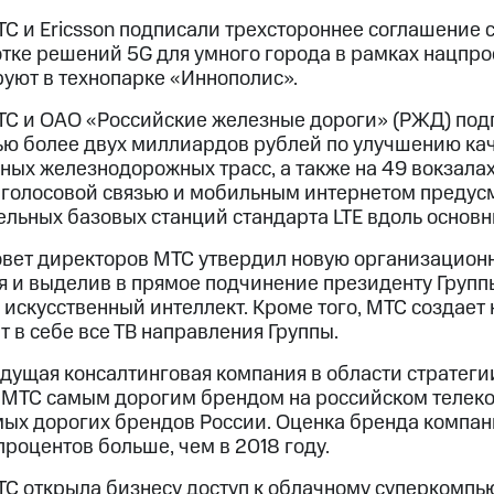
С и Ericsson подписали трехстороннее соглашение с
тке решений 5G для умного города в рамках нацпро
уют в технопарке «Иннополис».
ТС и ОАО «Российские железные дороги» (РЖД) под
ью более двух миллиардов рублей по улучшению кач
ых железнодорожных трасс, а также на 49 вокзалах
 голосовой связью и мобильным интернетом предусм
ельных базовых станций стандарта LTE вдоль основ
овет директоров МТС утвердил новую организационн
я и выделив в прямое подчинение президенту Групп
и искусственный интеллект. Кроме того, МТС создае
 в себе все ТВ направления Группы.
дущая консалтинговая компания в области стратеги
 МТС самым дорогим брендом на российском телеко
ых дорогих брендов России. Оценка бренда компани
процентов больше, чем в 2018 году.
С открыла бизнесу доступ к облачному суперкомпью