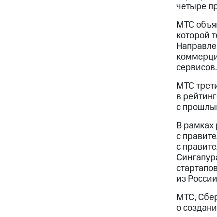
четыре пр
МТС объя
которой т
Направле
коммерци
сервисов.
МТС трет
в рейтинг
с прошлым
В рамках
с правит
с правите
Сингапур
стартапов
из России
МТС, Сбер
о создани