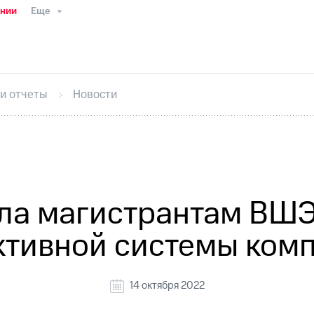
ании
Еще
ТС
Пресс-релизы
МТС о технологиях
ТС
История компании
Руководство региона
Правова
стижения
Интервью
Финансовая отчетность
Конта
 и отчеты
Новости
тивный секретарь
Раскрытие информации
Информа
ный кабинет акционера
Акционерный капитал
Конт
Порядок выкупа акций
Дивиденды
Рынок облигаци
 погашении именных облигаций
Другое
Регистрато
ла магистрантам ВШЭ
тивной системы ком
14 октября 2022