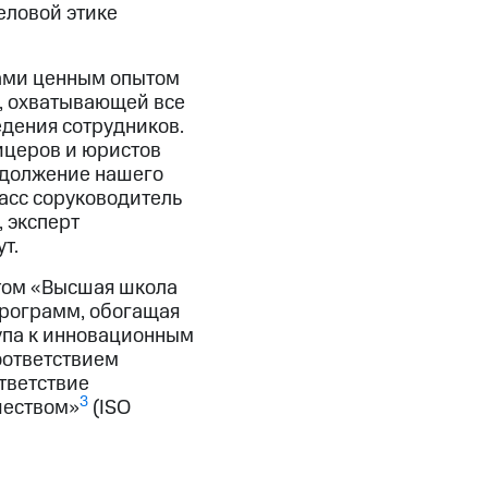
еловой этике
тами ценным опытом
, охватывающей все
едения сотрудников.
ицеров и юристов
одолжение нашего
асс соруководитель
 эксперт
т.
том «Высшая школа
программ, обогащая
упа к инновационным
оответствием
ответствие
3
чеством»
(ISO