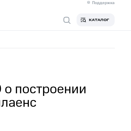
Поддержка
О МТС
я информация
Контакты
КАТАЛОГ
Медиа-центр
кты
Новости в регионе
Инвесторам и акционерам
ция акционерам
Документы
роль и аудит
Рынок акций
й
Описание
р
Реквизиты
Контакты
Устойчивое развитие
Комплаенс и деловая этика
На главную
 о построении
плаенс