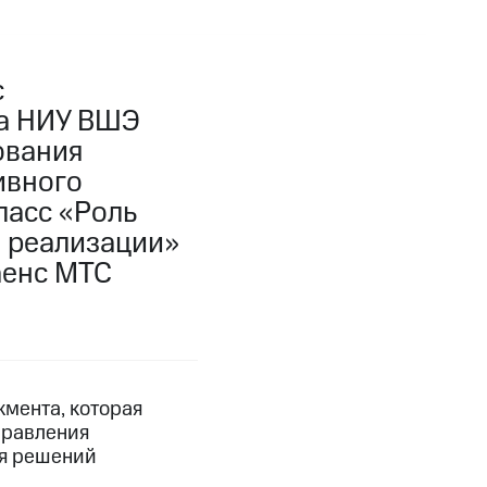
с
ва НИУ ВШЭ
ования
ивного
ласс «Роль
 реализации»
аенс МТС
мента, которая
правления
ия решений