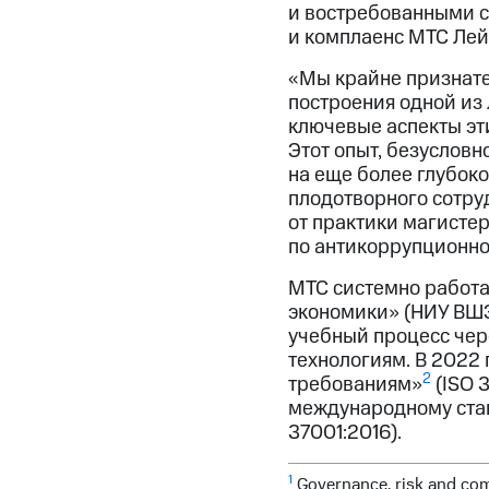
и востребованными с
и комплаенс МТС Лей
«Мы крайне признате
построения одной из
ключевые аспекты эт
Этот опыт, безуслов
на еще более глубок
плодотворного сотру
от практики магисте
по антикоррупционном
МТС системно работа
экономики» (НИУ ВШЭ
учебный процесс чер
технологиям. В 2022
2
требованиям»
(ISO 
международному ста
37001:2016).
1
Governance, risk and c