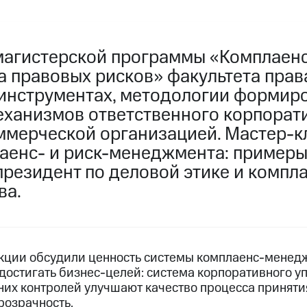
магистерской программы «Комплаен
а правовых рисков» факультета пра
 инструментах, методологии формир
еханизмов ответственного корпорат
ммерческой организацией. Мастер-к
аенс- и риск-менеджмента: примеры
президент по деловой этике и компл
ва.
кции обсудили ценность системы комплаенс-менедж
достигать бизнес-целей: система корпоративного у
них контролей улучшают качество процесса принят
розрачность.