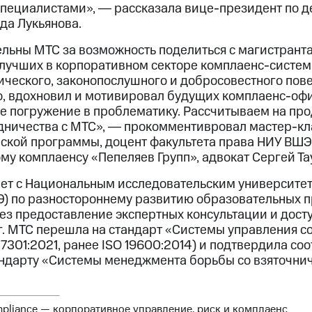
пециалистами», ― рассказала вице-президент по д
да Лукьянова.
льны МТС за возможность поделиться с магистран
 лучших в корпоративном секторе комплаенс-систем
ического, законопослушного и добросовестного пов
но, вдохновил и мотивировал будущих комплаенс-оф
ое погружение в проблематику. Рассчитываем на пр
дничества с МТС», ― прокомментивровал мастер-кл
рской программы, доцент факультета права НИУ ВШЭ,
у комплаенсу «Пепеляев Групп», адвокат Сергей Тау
ет с Национальным исследовательским университе
) по разностороннему развитию образовательных 
ез предоставление экспертных консультации и дост
 г. МТС перешла на стандарт «Системы управления с
37301:2021, ранее ISO 19600:2014) и подтвердила со
ндарту «Системы менеджмента борьбы со взяточни
ompliance — корпоративное управление, риск и комплаенс