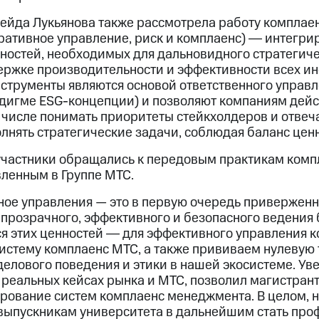
 Лейда Лукьянова также рассмотрела работу комплае
ративное управление, риск и комплаенс) ― интегри
ностей, необходимых для дальновидного стратегиче
ержке производительности и эффективности всех ин
струменты являются основой ответственного управл
дигме ESG-концепции) и позволяют компаниям дейс
 числе понимать приоритеты стейкхолдеров и отвеч
лнять стратегические задачи, соблюдая баланс ценн
участники обращались к передовым практикам комп
вленным в Группе МТС.
ное управления — это в первую очередь приверженн
 прозрачного, эффективного и безопасного ведения
 этих ценностей ― для эффективного управления 
истему комплаенс МТС, а также прививаем нулевую
лового поведения и этики в нашей экосистеме. Уве
а реальных кейсах рынка и МТС, позволил магистран
рование систем комплаенс менеджмента. В целом, 
выпускникам университета в дальнейшим стать пр