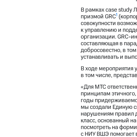
В рамках case study
1
призмой GRC
(корпо
совокупности возмож
к управлению и подд
организации. GRC-ин
составляющая в пара
добросовестно, в том
устанавливать и выпо
В ходе мероприятия 
в том числе, предста
«Для МТС ответствен
принципам этичного,
годы придерживаемся
мы создали Единую с
нарушениям правил де
класс, основанный н
посмотреть на форми
с НИУ ВШЭ помогает 