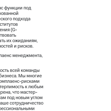
нс функции под
рованной
ского подхода
ститутов
ения (G-
твовать
ать их ожиданиям,
остей и рисков.
лаенс менеджмента,
ость всей команды
 бизнеса. Мы многие
комплаенс-рисками
 терпимость к любым
рена, что мастер-
там под новым углом
наше сотрудничество
офессиональными