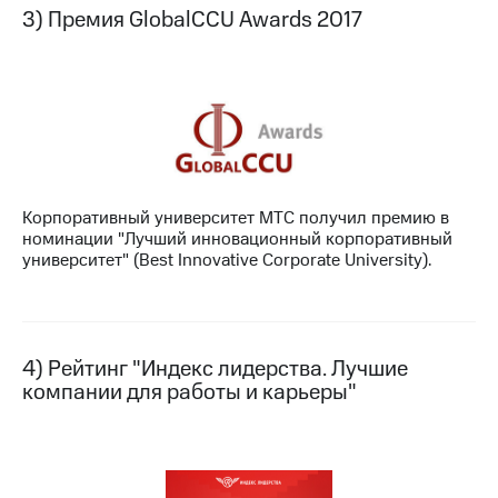
Раскрытие
3) Премия GlobalCCU Awards 2017
информации
Информация
акционерам
Документы
ПАО
"МТС"
Собрания
акционеров
Личный
кабинет
Корпоративный университет МТС получил премию в
акционера
номинации "Лучший инновационный корпоративный
Акционерный
университет" (Best Innovative Corporate University).
капитал
Контроль
и
аудит
Рынок
4) Рейтинг "Индекс лидерства. Лучшие
акций
компании для работы и карьеры"
Описание
Программа
приобретения
Порядок