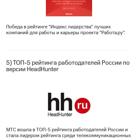
выкупа
акций
Дивиденды
Рынок
Победа в рейтинге "Индекс лидерства" лучших
облигаций
компаний для работы и карьеры проекта "Работа.ру".
Описание
Еврооблигации-2023
Уведомление
о
5) ТОП-5 рейтинга работодателей России по
погашении
именных
версии HeadHunter
облигаций
Другое
Регистратор
Реквизиты
Контакты
йчивое развитие
и деловая этика
На главную
МТС вошла в ТОП-5 рейтинга работодателей России и
стала лидером рейтинга среди телекоммуникационных