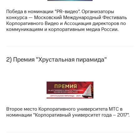
МТС
Победа в номинации "PR-видео". Организаторы
о технологиях
конкурса — Московский Международный Фестиваль
Корпоративного Видео и Ассоциация директоров по
Достижения
коммуникациям и корпоративным медиа России.
Интервью
Финансовая
отчетность
2) Премия "Хрустальная пирамида"
Контакты
Новости
в
регионе
м и акционерам
Второе место Корпоративного университета МТС в
Корпоративное
номинации "Корпоративный университет года – 2017".
управление
Корпоративный
секретарь