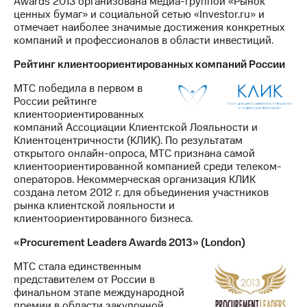
Awards 2013 организована медиа-группой «Рынок
ценных бумаг» и социальной сетью «Investor.ru» и
отмечает наиболее значимые достижения конкретных
компаний и профессионалов в области инвестиций.
Рейтинг клиентоориентированных компаний России
МТС победила в первом в
России рейтинге
клиентоориентированных
компаний Ассоциации Клиентской Лояльности и
Клиентоцентричности (КЛИК). По результатам
открытого онлайн-опроса, МТС признана самой
клиентоориентированной компанией среди телеком-
операторов. Некоммерческая организация КЛИК
создана летом 2012 г. для объединения участников
рынка клиентской лояльности и
клиентоориентированного бизнеса.
«Procurement Leaders Awards 2013» (London)
МТС стала единственным
представителем от России в
финальном этапе международной
премии в области закупочной