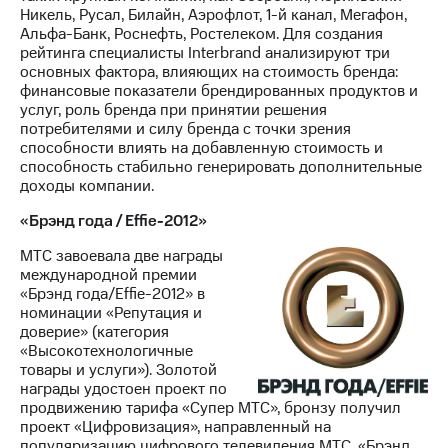
Никель, Русал, Билайн, Аэрофлот, 1-й канал, Мегафон,
Альфа-Банк, Роснефть, Ростелеком. Для создания
рейтинга специалисты Interbrand анализируют три
основных фактора, влияющих на стоимость бренда:
финансовые показатели брендированных продуктов и
услуг, роль бренда при принятии решения
потребителями и силу бренда с точки зрения
способности влиять на добавленную стоимость и
способность стабильно генерировать дополнительные
доходы компании.
«Брэнд года / Effie-2012»
МТС завоевала две награды
международной премии
«Брэнд года/Effie-2012» в
номинации «Репутация и
доверие» (категория
«Высокотехнологичные
товары и услуги»). Золотой
награды удостоен проект по
продвижению тарифа «Супер МТС», бронзу получил
проект «Цифровизация», направленный на
популяризацию цифрового телевидения МТС. «Брэнд