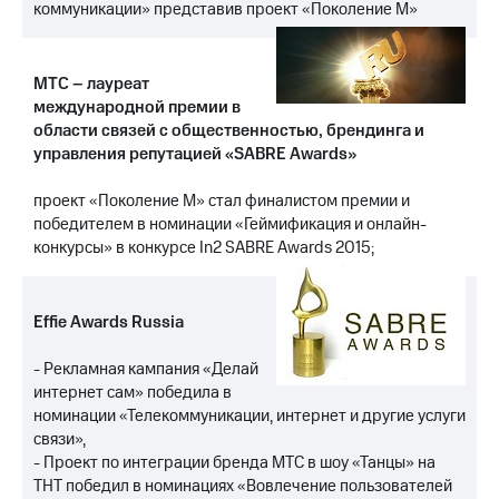
коммуникации» представив проект «Поколение М»
МТС
о технологиях
МТС – лауреат
Достижения
международной премии в
области связей с общественностью, брендинга и
Интервью
управления репутацией «SABRE Awards»
Финансовая
проект «Поколение М» стал финалистом премии и
отчетность
победителем в номинации «Геймификация и онлайн-
конкурсы» в конкурсе In2 SABRE Awards 2015;
Контакты
Новости
в
Effie Awards Russia
регионе
- Рекламная кампания «Делай
м и акционерам
интернет сам» победила в
Корпоративное
номинации «Телекоммуникации, интернет и другие услуги
управление
связи»,
Корпоративный
- Проект по интеграции бренда МТС в шоу «Танцы» на
секретарь
ТНТ победил в номинациях «Вовлечение пользователей