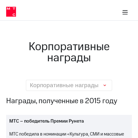
О
сторам и акционерам
Комплаенс и деловая этика
Устойчивое развитие
Медиа-центр
О МТС
О МТС
На главную
компании
О
компании
Стратегия
Стратегия
Карьера
Корпоративные
в МТС
Карьера
в МТС
награды
Пресс-
релизы
История
компании
МТС
о технологиях
Руководство
региона
Корпоративные награды
Правовая
Награды, полученные в 2015 году
информация
Контакты
МТС – победитель Премии Рунета
Медиа-центр
Пресс-
МТС победила в номинации «Культура, СМИ и массовые
релизы