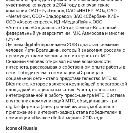
участников конкурса в 2014 году включал такие
компании ОАО «РусГидро», ОАО «ИНТЕР РАО», ОАО
«МегаФон», ООО «Эльдорадо», ЗАО «Сбербанк КИБ»,
ООО «Аэроэкспресс», ИД «МедиаЛайн», ООО
«Агентство «Социальные Сети», Северо-Восточный
федеральный университет им. М.К. Аммосова и многие
другие.
Лучшим digital-персонажем 2013 года стал снежный
человек Йети Братишкин, который знакомил россиян с
преимуществами мобильного интернета от МТС.
Снежный человек открывал новые возможности
интернета, рассказывая о собственном опыте работы в
сети. Победителем в номинации «Страница в
социальной сети» стало представительство МТС во
ВКонтакте, которое является крупнейшей операторской
площадкой в социальных сетях Рунета, полностью
интегрированной в работу пресс-центра МТС. Система
внутренних коммуникаций МТС, объединившая три
digital-формата (электронный журнал, мобильное
приложение и интернет-радио), стала победителем в
номинации «Лучшее digital-медиа» 2013 года.
Icons of Russia