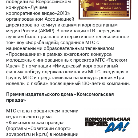
победили во Всероссийском
конкурсе «Лучшее
корпоративное видео-2013»,
организованном Ассоциацией
директоров по коммуникациям и корпоративным
медиа России (АКМР). В номинации «ТВ-передача»
лучшим было признано интерактивное телевизионное
ток-шоу «Борьба идей», созданное МТС с
национальными образовательным телеканалом
«Просвещение» в рамках ежегодного конкурса
молодежных инновационных проектов МТС «Телеком
Идея». В номинации «Имиджевый корпоративный
фильм» победу одержала компания МГТС, входящая в
Группу МТС и представившая на конкурс ролик «Три
новеллы о любви», посвященный 130-летию компании.
Премия издательского дома «Комсомольская
правда»
МТС стала победителем премии
издательского дома
«Комсомольская правда»
(порталы «Советский спорт»
sovsport.ru и kp.ru) в номинации