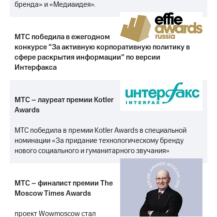
Раскрытие
бренда» и «Медиаидея».
информации
Информация
акционерам
МТС победила в ежегодном
Документы
конкурсе "За активную корпоративную политику в
ПАО
"МТС"
сфере раскрытия информации" по версии
Собрания
Интерфакса
акционеров
Личный
кабинет
МТС – лауреат премии Kotler
акционера
Awards
Акционерный
капитал
МТС победила в премии Kotler Awards в специальной
Контроль
и
номинации «За придание технологическому бренду
аудит
нового социального и гуманитарного звучания»
Рынок
акций
МТС – финалист премии The
Описание
Moscow Times Awards
Программа
приобретения
Порядок
проект Wowmoscow стал