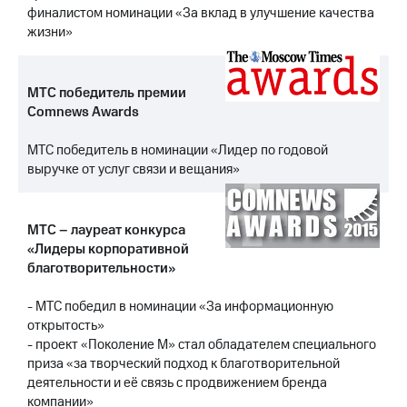
выкупа
финалистом номинации «За вклад в улучшение качества
акций
жизни»
Дивиденды
Рынок
облигаций
МТС победитель премии
Comnews Awards
Описание
Еврооблигации-2023
Уведомление
МТС победитель в номинации «Лидер по годовой
о
выручке от услуг связи и вещания»
погашении
именных
облигаций
МТС – лауреат конкурса
Другое
«Лидеры корпоративной
благотворительности»
Регистратор
Реквизиты
Контакты
- МТС победил в номинации «За информационную
йчивое развитие
открытость»
и деловая этика
- проект «Поколение М» стал обладателем специального
На главную
приза «за творческий подход к благотворительной
деятельности и её связь с продвижением бренда
компании»