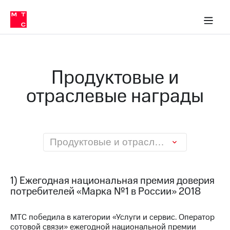
О
сторам и акционерам
Комплаенс и деловая этика
Устойчивое развитие
Медиа-центр
О МТС
О МТС
На главную
компании
О
компании
Стратегия
Стратегия
Карьера
Продуктовые и
в МТС
Карьера
в МТС
отраслевые награды
Пресс-
релизы
История
компании
МТС
о технологиях
Руководство
региона
Продуктовые и отраслевые награды
Правовая
информация
1) Ежегодная национальная премия доверия
Контакты
потребителей «Марка №1 в России» 2018
Медиа-центр
МТС победила в категории «Услуги и сервис. Оператор
Пресс-
сотовой связи» ежегодной национальной премии
релизы