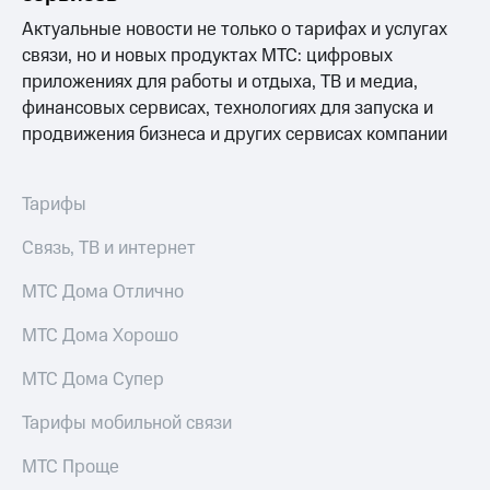
Раскрытие
информации
Актуальные новости не только о тарифах и услугах
Информация
связи, но и новых продуктах МТС: цифровых
акционерам
приложениях для работы и отдыха, ТВ и медиа,
Документы
финансовых сервисах, технологиях для запуска и
ПАО
"МТС"
продвижения бизнеса и других сервисах компании
Собрания
акционеров
Личный
Тарифы
кабинет
акционера
Связь, ТВ и интернет
Акционерный
капитал
МТС Дома Отлично
Контроль
и
МТС Дома Хорошо
аудит
Рынок
акций
МТС Дома Супер
Описание
Тарифы мобильной связи
Программа
приобретения
МТС Проще
Порядок