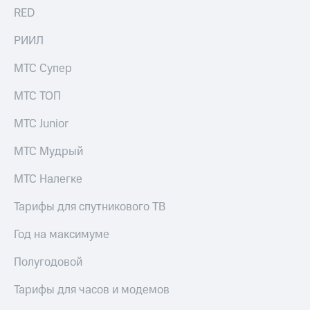
выкупа
RED
акций
Дивиденды
РИИЛ
Рынок
облигаций
МТС Супер
Описание
МТС ТОП
Еврооблигации-2023
Уведомление
МТС Junior
о
погашении
МТС Мудрый
именных
облигаций
МТС Налегке
Другое
Регистратор
Тарифы для спутникового ТВ
Реквизиты
Контакты
Год на максимуме
йчивое развитие
и деловая этика
Полугодовой
На главную
Тарифы для часов и модемов