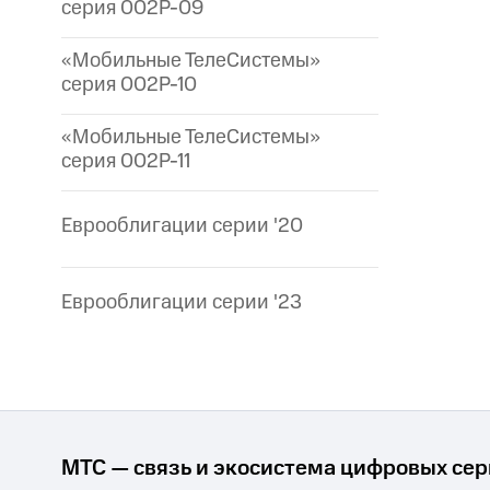
серия 002P-09
«Мобильные ТелеСистемы»
серия 002P-10
«Мобильные ТелеСистемы»
серия 002P-11
Еврооблигации серии '20
Еврооблигации серии '23
МТС — связь и экосистема цифровых се