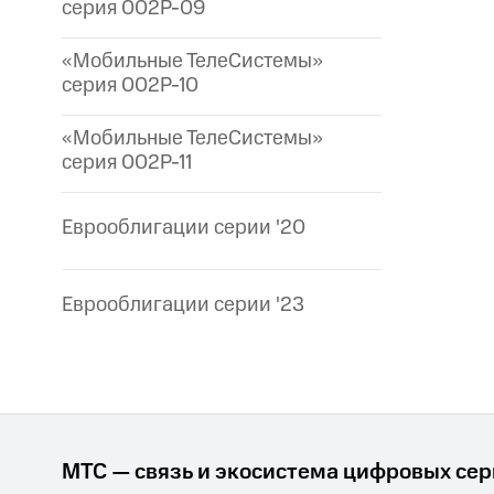
серия 002P-09
«Мобильные ТелеСистемы»
серия 002P-10
«Мобильные ТелеСистемы»
серия 002P-11
Еврооблигации серии '20
Еврооблигации серии '23
МТС — связь и экосистема цифровых се