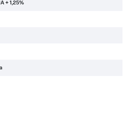
A + 1,25%
а