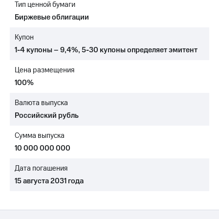
Тип ценной бумаги
МТС
Биржевые облигации
о технологиях
Купон
Достижения
1-4 купоны – 9,4%
,
5-30 купоны
определяет эмитент
Интервью
Цена размещения
Финансовая
100%
отчетность
Валюта выпуска
Контакты
Российский рубль
Новости
Сумма выпуска
в
регионе
10 000 000 000
м и акционерам
Дата погашения
Корпоративное
15 августа 2031 года
управление
Корпоративный
секретарь