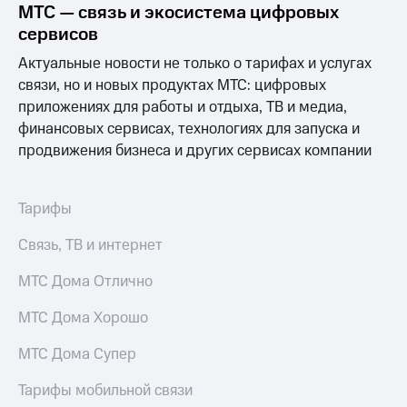
Раскрытие
МТС — связь и экосистема цифровых
информации
сервисов
Информация
акционерам
Актуальные новости не только о тарифах и услугах
Документы
связи, но и новых продуктах МТС: цифровых
ПАО
приложениях для работы и отдыха, ТВ и медиа,
"МТС"
Собрания
финансовых сервисах, технологиях для запуска и
акционеров
продвижения бизнеса и других сервисах компании
Личный
кабинет
акционера
Тарифы
Акционерный
капитал
Связь, ТВ и интернет
Контроль
и
аудит
МТС Дома Отлично
Рынок
акций
МТС Дома Хорошо
Описание
МТС Дома Супер
Программа
приобретения
Тарифы мобильной связи
Порядок