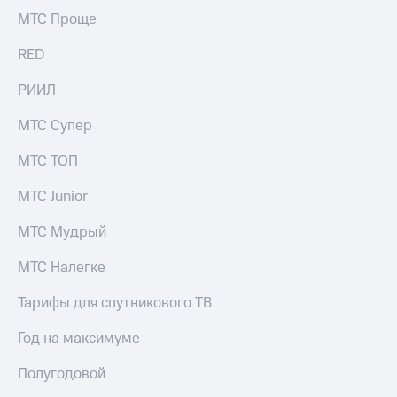
выкупа
МТС Проще
акций
Дивиденды
RED
Рынок
облигаций
РИИЛ
Описание
МТС Супер
Еврооблигации-2023
Уведомление
МТС ТОП
о
погашении
МТС Junior
именных
облигаций
Другое
МТС Мудрый
Регистратор
МТС Налегке
Реквизиты
Контакты
Тарифы для спутникового ТВ
йчивое развитие
и деловая этика
Год на максимуме
На главную
Полугодовой