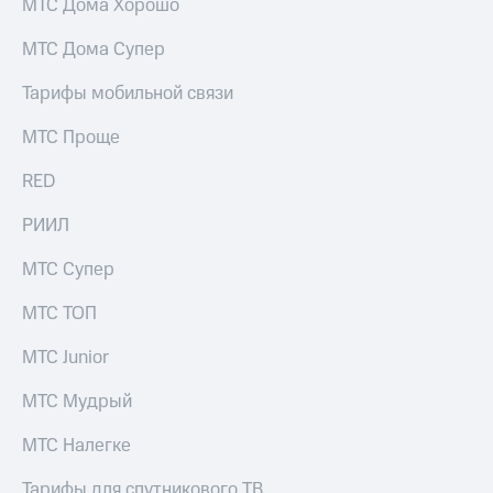
МТС Дома Хорошо
МТС Дома Супер
Тарифы мобильной связи
МТС Проще
RED
РИИЛ
МТС Супер
МТС ТОП
МТС Junior
МТС Мудрый
МТС Налегке
Тарифы для спутникового ТВ