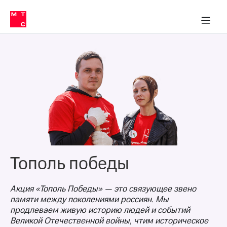
О
сторам и акционерам
Комплаенс и деловая этика
Устойчивое развитие
Медиа-центр
О МТС
О МТС
На главную
компании
О
компании
Стратегия
Стратегия
Карьера
в МТС
Карьера
в МТС
Пресс-
релизы
История
компании
МТС
о технологиях
Руководство
региона
Правовая
Тополь победы
информация
Контакты
Акция «Тополь Победы» — это связующее звено
памяти между поколениями россиян. Мы
Медиа-центр
продлеваем живую историю людей и событий
Пресс-
Великой Отечественной войны, чтим историческое
релизы