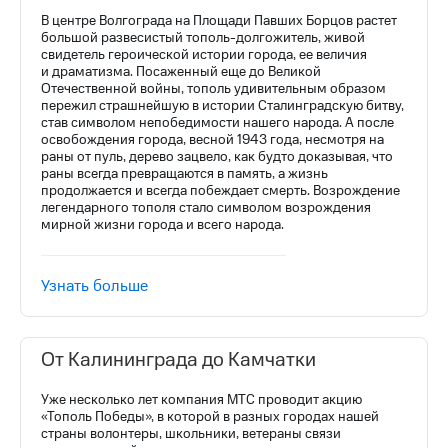
Раскрытие
В центре Волгограда на Площади Павших Борцов растет
информации
большой развесистый тополь-долгожитель, живой
Информация
свидетель героической истории города, ее величия
акционерам
и драматизма. Посаженный еще до Великой
Документы
Отечественной войны, тополь удивительным образом
ПАО
пережил страшнейшую в истории Сталинградскую битву,
"МТС"
став символом непобедимости нашего народа. А после
Собрания
освобождения города, весной 1943 года, несмотря на
акционеров
раны от пуль, дерево зацвело, как будто доказывая, что
Личный
раны всегда превращаются в память, а жизнь
продолжается и всегда побеждает смерть. Возрождение
кабинет
легендарного тополя стало символом возрождения
акционера
мирной жизни города и всего народа.
Акционерный
капитал
Контроль
Узнать больше
и
аудит
Рынок
акций
От Калининграда до Камчатки
Описание
Уже несколько лет компания МТС проводит акцию
Программа
«Тополь Победы», в которой в разных городах нашей
приобретения
страны волонтеры, школьники, ветераны связи
Порядок