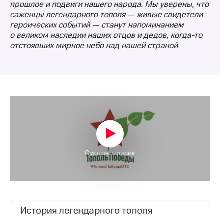
прошлое и подвиги нашего народа. Мы уверены, что
саженцы легендарного тополя — живые свидетели
МТС
героических событий — станут напоминанием
о технологиях
о великом наследии наших отцов и дедов,
когда-то
Достижения
отстоявших мирное небо над нашей страной
Интервью
Финансовая
отчетность
Контакты
Новости
в
регионе
Смотреть ролик
м и акционерам
Корпоративное
управление
Корпоративный
История легендарного тополя
секретарь