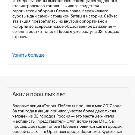
и ветераны войны высаживают саженцы легендарного
выкупа
сталинградского тополя — живого свидетеля
акций
героической обороны Сталинграда, пережившего
Дивиденды
суровые дни самой страшной битвы в истории. Сейчас
Рынок
эта акция превратилась из внутрикорпоративной
облигаций
истории во всероссийское общественное движение —
сегодня ростки Тополя Победы уже растут в 32 городах
страны.
Описание
Еврооблигации-2023
Уведомление
Узнать больше
о
погашении
именных
облигаций
Другое
Регистратор
Акции прошлых лет
Реквизиты
Контакты
Впервые акция «Тополь Победы» прошла в мае 2017 года.
йчивое развитие
За три года в акции приняло участие более двух тысяч
и деловая этика
человек из 32 городов России — это местные жители
На главную
и активисты, представители СМИ, волонтеры МТС. За
прошедшие годы Тополь Победы появился как в городах
боевой славы — в Орле, Белгороде, Воронеже, Курске, так