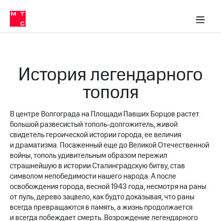
О
сторам и акционерам
Комплаенс и деловая этика
Устойчивое развитие
Медиа-центр
О МТС
О МТС
На главную
компании
О
компании
Стратегия
Стратегия
Карьера
История легендарного
в МТС
Карьера
в МТС
тополя
Пресс-
релизы
История
компании
В центре Волгограда на Площади Павших Борцов растет
МТС
о технологиях
Руководство
большой развесистый тополь-долгожитель, живой
региона
свидетель героической истории города, ее величия
и драматизма. Посаженный еще до Великой Отечественной
Правовая
войны, тополь удивительным образом пережил
информация
страшнейшую в истории Сталинградскую битву, став
символом непобедимости нашего народа. А после
Контакты
освобождения города, весной 1943 года, несмотря на раны
от пуль, дерево зацвело, как будто доказывая, что раны
Медиа-центр
всегда превращаются в память, а жизнь продолжается
Пресс-
и всегда побеждает смерть. Возрождение легендарного
релизы