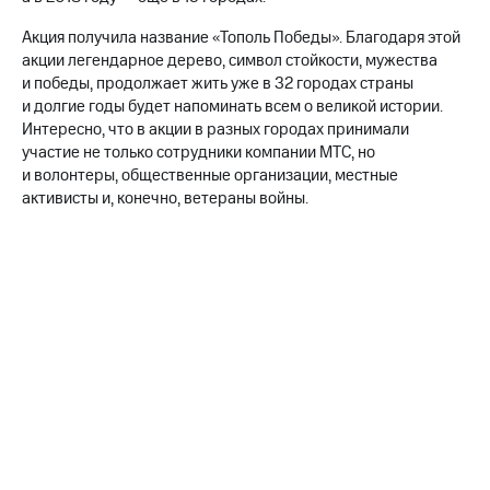
Раскрытие
информации
Акция получила название «Тополь Победы». Благодаря этой
Информация
акции легендарное дерево, символ стойкости, мужества
акционерам
и победы, продолжает жить уже в 32 городах страны
Документы
и долгие годы будет напоминать всем о великой истории.
ПАО
"МТС"
Интересно, что в акции в разных городах принимали
Собрания
участие не только сотрудники компании МТС, но
акционеров
и волонтеры, общественные организации, местные
Личный
активисты и, конечно, ветераны войны.
кабинет
акционера
Акционерный
капитал
Контроль
и
аудит
Рынок
акций
Описание
Программа
приобретения
Порядок