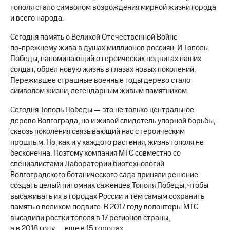
тополя стало символом возрождения мирной жизни города
МТС
и всего народа.
о технологиях
Сегодня память о Великой Отечественной Войне
Достижения
по-прежнему
жива в душах миллионов россиян. И Тополь
Победы, напоминающий о героических подвигах наших
Интервью
солдат, обрел новую жизнь в глазах новых поколений.
Пережившее страшные военные годы дерево стало
Финансовая
символом жизни, легендарным живым памятником.
отчетность
Сегодня Тополь Победы — это не только центральное
Контакты
дерево Волгограда, но и живой свидетель упорной борьбы,
сквозь поколения связывающий нас с героическим
Новости
прошлым. Но, как и у каждого растения, жизнь тополя не
в
бесконечна. Поэтому компания МТС совместно со
регионе
специалистами Лаборатории биотехнологий
м и акционерам
Волгоградского ботанического сада приняли решение
Корпоративное
создать целый питомник саженцев Тополя Победы, чтобы
управление
высаживать их в городах России и тем самым сохранить
память о великом подвиге. В 2017 году волонтеры МТС
Корпоративный
высадили ростки тополя в 17 регионов страны,
секретарь
а в 2018 году — еще в 15 городах.