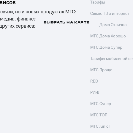
рвисов
Тарифы
 связи, но и новых продуктах МТС:
Связь, ТВ и интернет
 медиа, финансовых сервисах,
ВЫБРАТЬ НА КАРТЕ
МТС Дома Отлично
 других сервисах компании
МТС Дома Хорошо
МТС Дома Супер
Тарифы мобильной св
МТС Проще
RED
РИИЛ
МТС Супер
МТС ТОП
МТС Junior