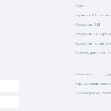
Роуминг
Перейти в МТС со св
Оформить eSIM
Оформить SIM-карту в
Оформить чистый но
Выбрать красивый но
О компании
Подде
Карта салонов экоси
Акционерам и инвест