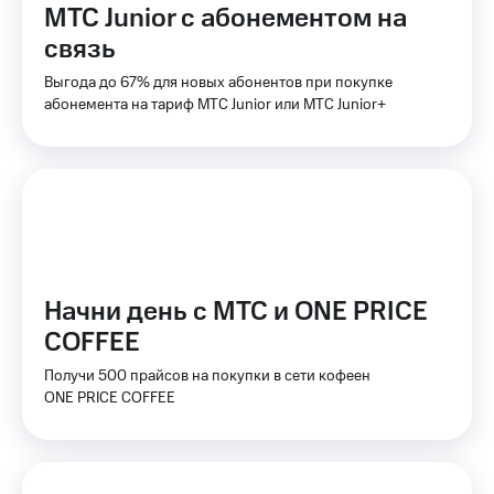
МТС Junior с абонементом на
доступ
висы и подписки
к геолокации
связь
МТС
Сертификаты
Premium
Выгода до 67% для новых абонентов при покупке
безопасности
абонемента на тариф МТС Junior или МТС Junior+
Подписка
Всё
на гигабайты
интернета,
под
фильмы,
рукой
музыка
в Мой МТС
и многое
другое
Посмотрите,
что
Семейная
полезного
Начни день с МТС и ONE PRICE
группа
есть
COFFEE
в нашем
Скидка
приложении
на тарифы,
Получи 500 прайсов на покупки в сети кофеен
общие
ONE PRICE COFFEE
КИОН
подписки
и услуги,
КИОН
доступ
Музыка
к геолокации