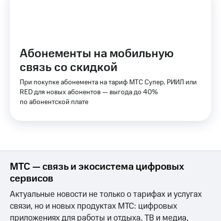
КИОН
Скидка 30%
Музыка
на связь
КИОН
С картой
Абонементы на мобильную
Строки
МТС
Деньги
связь со скидкой
Live
МТС
При покупке абонемента на тариф МТС Супер, РИИЛ или
Гудок
Накопления
RED для новых абонентов — выгода до 40%
по абонентской плате
Мой
Откладывайте
МТС
деньги
и получайте
Все
доход 15%
приложения
Акции
Финансы
Инвестиции
Условия
МТС — связь и экосистема цифровых
пополнения
сервисов
Получайте
доход
Скидка
Актуальные новости не только о тарифах и услугах
онлайн
30%
связи, но и новых продуктах МТС: цифровых
на связь
приложениях для работы и отдыха, ТВ и медиа,
Страхование