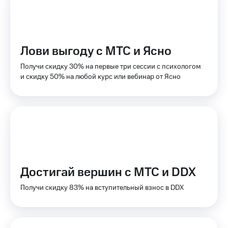
КИОН
Кино,
Строки
музыка,
книги
Live
и не
только
Лови выгоду с МТС и Ясно
Гудок
Получи скидку 30% на первые три сессии с психологом
Безопасность
Мой
и скидку 50% на любой курс или вебинар от Ясно
МТС
Финансы
Все
Детям
приложения
и родителям
Инвестиции
Здоровье
и фитнес
Получайте
доход
Приложения
Достигай вершин с МТС и DDX
онлайн
от МТС
Получи скидку 83% на вступительный взнос в DDX
Страхование
Акции
Покупка
Приложения
полисов
КИОН
онлайн