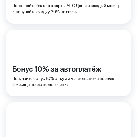
для дома
Пополняйте баланс с карты МТС Деньги каждый месяц
и получайте скидку 30% на связь
Услуги
149 ₽/
мес
Акции
МТС
Домашний
Premium
интернет
Подписка
Домашнее
на гигабайты
ТВ
интернета,
Бонус 10% за автоплатёж
фильмы,
Спутниковое
музыка
ТВ
Получайте бонус 10% от суммы автоплатежа первые
и многое
3 месяца после подключения
другое
Домашний
телефон
Семейная
группа
Перейти
в МТС
Скидка
со своим
на тарифы,
номером
общие
подписки
Поддержка
и услуги,