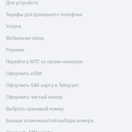
Для устройств
Оплата
по QR-
Тарифы для домашнего телефона
коду
за границей
Услуги
тернет-магазин
Мобильная связь
Смартфоны
Роуминг
Наушники
и
Перейти в МТС со своим номером
колонки
Оформить eSIM
Умные
часы
и
Оформить SIM-карту в Telegram
трекеры
Оформить чистый номер
Умный
дом
Выбрать красивый номер
Планшеты
Больше возможностей выбора номера
Акции