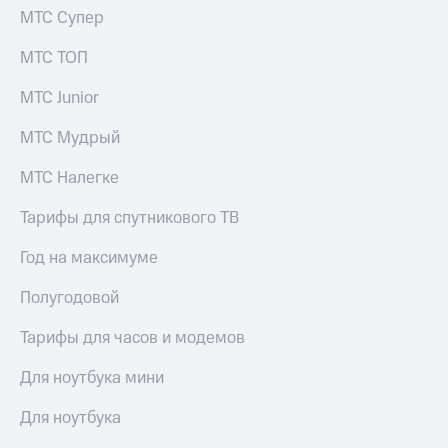
Пополнить
МТС Супер
номер
МТС
МТС ТОП
Настройки
МТС Junior
автоплатежа
МТС Мудрый
Пополнить
номер
МТС Налегке
другого
оператора
Тарифы для спутникового ТВ
Оплата
Год на максимуме
интернета
и
Полугодовой
ТВ
Переводы
Тарифы для часов и модемов
с
телефона
Для ноутбука мини
на карту
Для ноутбука
МТС Pay