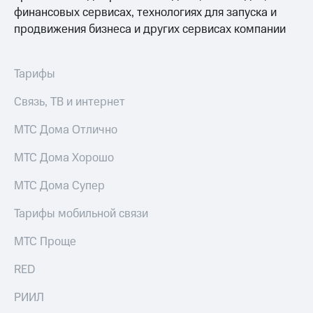
финансовых сервисах, технологиях для запуска и
Тарифы
Покупка
продвижения бизнеса и других сервисах компании
RED,
полисов
РИИЛ
онлайн
и МТС Супер
дешевле
Тарифы
Скидка 30%
при оплате
на связь
с карты
Связь, ТВ и интернет
МТС Деньги
С картой
МТС
МТС Дома Отлично
Обзоры
Деньги
товаров
МТС Дома Хорошо
МТС
Скидки
Накопления
МТС Дома Супер
до 40%
Откладывайте
на смартфоны
Тарифы мобильной связи
деньги
и получайте
при
МТС Проще
доход 15%
покупке
со связью
Платежи
RED
МТС
и
переводы
РИИЛ