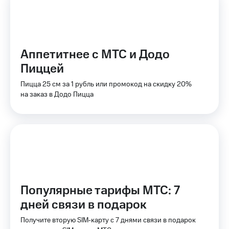
на связь
Роуминг
Тарифы
RED,
Семейная
РИИЛ
Аппетитнее с МТС и Додо
группа
и МТС
Пиццей
Супер
Заказать
дешевле
Пицца 25 см за 1 рубль или промокод на скидку 20%
SIM-
при
на заказ в Додо Пицца
карту
оплате
с карты
Оформить
МТС
eSIM
Деньги
SIM-
Выберите
карта
и подключите
для
ТВ
иностранцев
с выгодным
тарифом
Популярные тарифы МТС: 7
Оформить
дней связи в подарок
чистый
Тарифы
номер
Получите вторую SIM‑карту с 7 днями связи в подарок