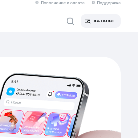
Пополнение и оплата
Поддержка
Скидка 30% на связь
Личные кабинеты
КАТАЛОГ
Мобильная связь
IM-карта для иностранцев
M
Для дома
ерейти в МТС со своим
ой МТС
Сервисы и подписки
фитнес
Приложения от МТС