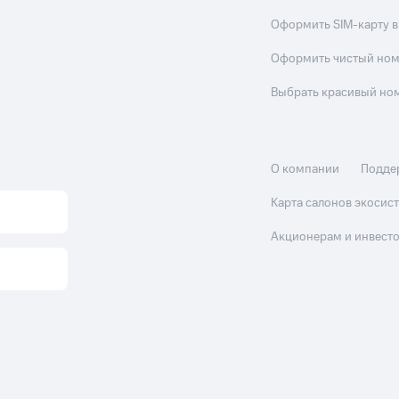
Оформить SIM-карту в
Оформить чистый но
Выбрать красивый но
О компании
Подде
Карта салонов экоси
Акционерам и инвест