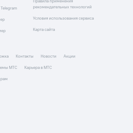
Правила применения
рекомендательных технологий
 Telegram
Условия использования сервиса
мер
Карта сайта
мер
ржка
Контакты
Новости
Акции
стемы МТС
Карьера в МТС
орам