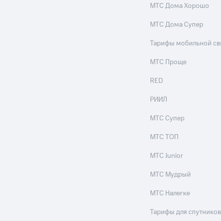
МТС Дома Хорошо
ле при оплате с карты МТС Деньги
МТС Дома Супер
Тарифы мобильной св
МТС Проще
RED
РИИЛ
МТС Супер
МТС ТОП
МТС Junior
МТС Мудрый
МТС Налегке
Тарифы для спутников