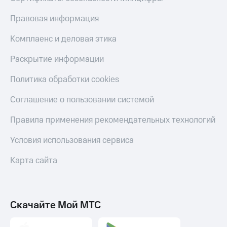
Оплата
Правовая информация
по QR-
коду
Комплаенс и деловая этика
за границей
Раскрытие информации
тернет-магазин
Смартфоны
Политика обработки cookies
Наушники
и
Соглашение о пользовании системой
колонки
Правила применения рекомендательных технологий
Умные
часы
Условия использования сервиса
и
трекеры
Карта сайта
Умный
дом
Планшеты
Скачайте Мой МТС
Акции