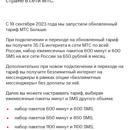
стране в сети МТС.
на связь
Роуминг
Тарифы
RED,
С 19 сентября 2023 года мы запустили обновленный
Семейная
РИИЛ
тариф МТС Больше.
группа
и МТС
Супер
При подключении и переходе на обновленный тариф
Заказать
дешевле
вы получите 35 ГБ интернета в сети МТС по всей
SIM-
при
России, набор ежемесячных пакетов 600 минут и 600
карту
оплате
SMS на все сети России за 650 рублей в месяц.
с карты
Оформить
МТС
Дополнительно при новом подключении и переходе на
eSIM
Деньги
тариф вы получите безлимитный интернет на
мессенджеры в рамках опции «Безлимитные
SIM-
Выберите
мессенджеры» без доплаты за неё.
карта
и подключите
для
ТВ
Далее вы можете настраивать тариф, выбирая
иностранцев
с выгодным
ежемесячные пакеты минут и SMS другого объема:
тарифом
набор пакетов 600 минут и 600 SMS;
Оформить
чистый
набор пакетов 850 минут и 850 SMS;
Тарифы
номер
набор пакетов 1100 минут и 1100 SMS;