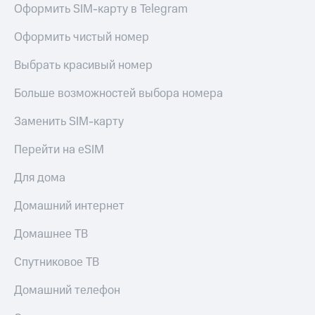
Оформить SIM-карту в Telegram
Тарифы
Покупка
RED,
полисов
Оформить чистый номер
РИИЛ
онлайн
и МТС Супер
Выбрать красивый номер
дешевле
Скидка 30%
при оплате
на связь
Больше возможностей выбора номера
с карты
МТС Деньги
С картой
Заменить SIM-карту
МТС
Обзоры
Деньги
Перейти на eSIM
товаров
МТС
Скидки
Для дома
Накопления
до 40%
Домашний интернет
Откладывайте
на смартфоны
деньги
и получайте
Домашнее ТВ
при
доход 15%
покупке
Спутниковое ТВ
со связью
Платежи
МТС
и
Домашний телефон
переводы