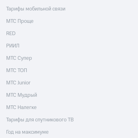
КИОН
Кино,
Тарифы мобильной связи
Строки
музыка,
книги
МТС Проще
Live
и не
только
Гудок
RED
Безопасность
Мой
РИИЛ
МТС
Финансы
МТС Супер
Все
Детям
приложения
и родителям
МТС ТОП
Инвестиции
Здоровье
МТС Junior
и фитнес
Получайте
МТС Мудрый
доход
Приложения
онлайн
от МТС
МТС Налегке
Страхование
Акции
Тарифы для спутникового ТВ
Покупка
Приложения
полисов
Год на максимуме
КИОН
онлайн