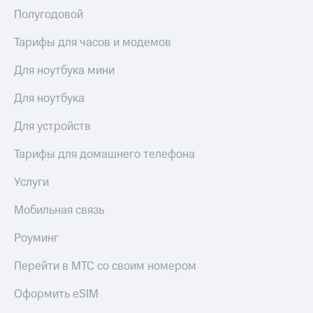
Полугодовой
КИОН
Скидка 30%
Музыка
на связь
Тарифы для часов и модемов
КИОН
С картой
Для ноутбука мини
Строки
МТС
Деньги
Для ноутбука
Live
МТС
Гудок
Для устройств
Накопления
Мой
Тарифы для домашнего телефона
Откладывайте
МТС
деньги
и получайте
Услуги
Все
доход 15%
приложения
Мобильная связь
Акции
Финансы
Инвестиции
Условия
Роуминг
пополнения
Получайте
Перейти в МТС со своим номером
доход
Скидка
онлайн
30%
Оформить eSIM
на связь
Страхование