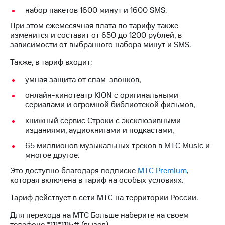
Интернет,
Выбрать
набор пакетов 1600 минут и 1600 SMS.
ТВ и телефон
красивый
для дома
номер
При этом ежемесячная плата по тарифу также
изменится и составит от 650 до 1200 рублей, в
Заменить
зависимости от выбранного набора минут и SMS.
Услуги
SIM-
карту
Также, в тариф входит:
Личный
кабинет
Перейти
умная защита от спам-звонков,
интернета
на
и
онлайн-кинотеатр KION с оригинальными
eSIM
ТВ
сериалами и огромной библиотекой фильмов,
Личный
Для дома
книжный сервис Строки с эксклюзивными
кабинет
Выберите
изданиями, аудиокнигами и подкастами,
спутникового
и подключите
ТВ
ТВ
65 миллионов музыкальных треков в МТС Music и
Скачать
с выгодным
многое другое.
приложение
тарифом
Это доступно благодаря подписке
МТС Premium
,
Мой
которая включена в тариф на особых условиях.
МТС
Акции
Тарифы
Тариф действует в сети МТС на территории России.
Интернет,
ТВ и телефон
Для перехода на МТС Больше наберите на своем
Видеонаблюдение
для дома