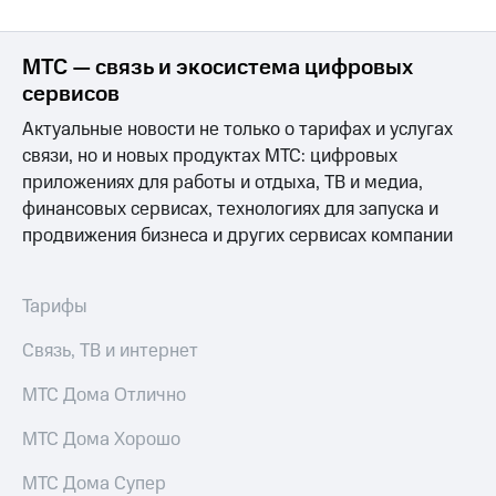
доступ
висы и подписки
к геолокации
МТС
МТС — связь и экосистема цифровых
Сертификаты
Premium
сервисов
безопасности
Подписка
Актуальные новости не только о тарифах и услугах
Всё
на гигабайты
связи, но и новых продуктах МТС: цифровых
интернета,
под
приложениях для работы и отдыха, ТВ и медиа,
фильмы,
рукой
музыка
финансовых сервисах, технологиях для запуска и
в Мой МТС
и многое
продвижения бизнеса и других сервисах компании
другое
Посмотрите,
что
Семейная
полезного
Тарифы
группа
есть
в нашем
Связь, ТВ и интернет
Скидка
приложении
на тарифы,
общие
МТС Дома Отлично
КИОН
подписки
и услуги,
МТС Дома Хорошо
КИОН
доступ
Музыка
к геолокации
МТС Дома Супер