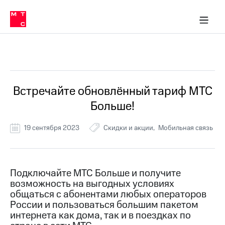
Перенести
ка 30% на связь
обильная связь
Сервисы и подписки
Интернет-магазин
Для дома
Скидка 30% на связь
Личные кабинеты
Финансы
Приложения
номер
ичные кабинеты
в МТС
Мобильная
связь
Все Новости
Тарифы
Интернет
и
ТВ
Услуги
Встречайте обновлённый тариф МТС
Спутниковое
Больше!
ТВ
Роуминг
МТС
19 сентября 2023
Скидки и акции
Мобильная связь
Деньги
Личный
кабинет
Мобильная связь
Скачать
Перенести
Подключайте МТС Больше и получите
приложение
номер
возможность на выгодных условиях
Мой
в МТС
МТС
общаться с абонентами любых операторов
Акции
России и пользоваться большим пакетом
Тарифы
интернета как дома, так и в поездках по
Скидка 30%
Услуги