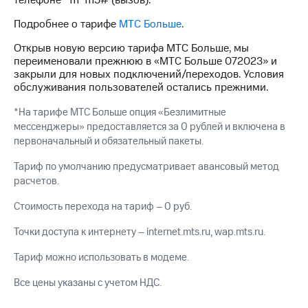
телефоне *111*1115# (вызов).
для дома
Подробнее о тарифе
МТС Больше
.
Услуги
149 ₽/
мес
Открыв новую версию тарифа МТС Больше, мы
Акции
переименовали прежнюю в «МТС Больше 072023» и
МТС
закрыли для новых подключений/переходов. Условия
Домашний
Premium
обслуживания пользователей остались прежними.
интернет
*На тарифе МТС Больше опция «Безлимитные
Подписка
Домашнее
на гигабайты
мессенджеры» предоставляется за 0 рублей и включена в
ТВ
интернета,
первоначальный и обязательный пакеты.
фильмы,
Спутниковое
музыка
Тариф по умолчанию предусматривает авансовый метод
ТВ
и многое
расчетов.
другое
Домашний
Стоимость перехода на тариф – 0 руб.
телефон
Семейная
группа
Точки доступа к интернету – internet.mts.ru, wap.mts.ru.
Перейти
в МТС
Скидка
Тариф можно использовать в модеме.
со своим
на тарифы,
номером
общие
Все цены указаны с учетом НДС.
подписки
Поддержка
и услуги,