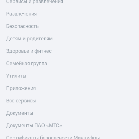
Сервисы и развлечения
Пополнить
номер
Развлечения
МТС
Безопасность
Настройки
автоплатежа
Детям и родителям
Пополнить
Здоровье и фитнес
номер
другого
оператора
Семейная группа
Оплата
Утилиты
интернета
и
Приложения
ТВ
Все сервисы
Переводы
с
Документы
телефона
на карту
Документы ПАО «МТС»
МТС Pay
Сертификаты безопасности Минцифры