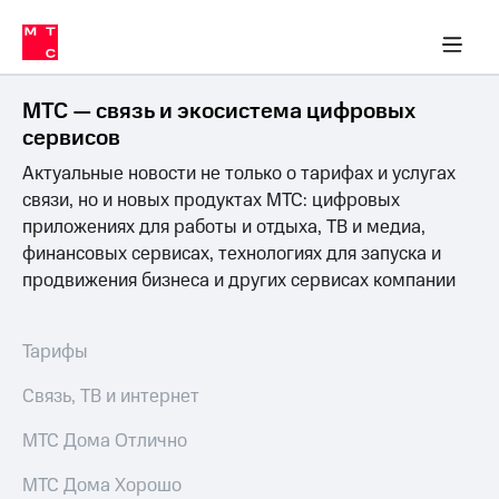
Перенести
ка 30% на связь
обильная связь
Сервисы и подписки
Интернет-магазин
Для дома
Скидка 30% на связь
Личные кабинеты
Финансы
Приложения
номер
ичные кабинеты
в МТС
Мобильная
связь
МТС — связь и экосистема цифровых
Тарифы
Интернет
сервисов
и
Актуальные новости не только о тарифах и услугах
ТВ
Услуги
связи, но и новых продуктах МТС: цифровых
Спутниковое
приложениях для работы и отдыха, ТВ и медиа,
ТВ
финансовых сервисах, технологиях для запуска и
Роуминг
продвижения бизнеса и других сервисах компании
МТС
Деньги
Личный
кабинет
Мобильная связь
Тарифы
Скачать
Перенести
приложение
номер
Связь, ТВ и интернет
Мой
в МТС
МТС
МТС Дома Отлично
Акции
Тарифы
МТС Дома Хорошо
Скидка 30%
Услуги