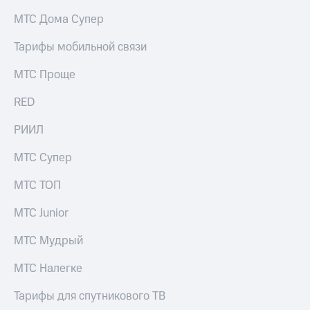
на связь
МТС Дома Супер
Роуминг
Тарифы
Тарифы мобильной связи
RED,
Семейная
РИИЛ
МТС Проще
группа
и МТС
Супер
RED
Заказать
дешевле
SIM-
при
карту
РИИЛ
оплате
с карты
Оформить
МТС
МТС Супер
eSIM
Деньги
МТС ТОП
SIM-
Выберите
карта
и подключите
МТС Junior
для
ТВ
иностранцев
с выгодным
МТС Мудрый
тарифом
Оформить
МТС Налегке
чистый
Тарифы
номер
Тарифы для спутникового ТВ
Интернет,