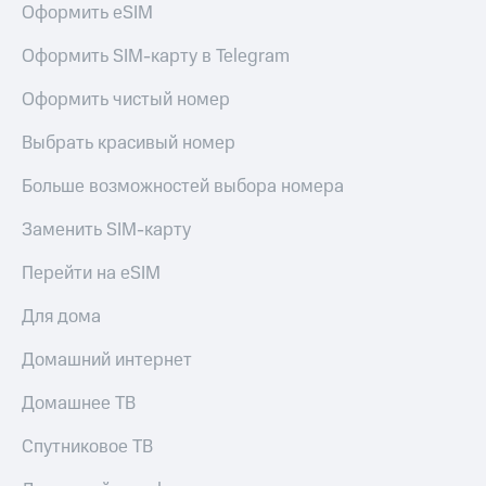
Оформить eSIM
Услуги
149 ₽/
мес
Акции
Оформить SIM-карту в Telegram
МТС
Домашний
Оформить чистый номер
Premium
интернет
Выбрать красивый номер
Подписка
Домашнее
на гигабайты
ТВ
интернета,
Больше возможностей выбора номера
фильмы,
Спутниковое
музыка
Заменить SIM-карту
ТВ
и многое
другое
Перейти на eSIM
Домашний
Семейная
телефон
группа
Для дома
Перейти
Скидка
Домашний интернет
в МТС
на тарифы,
со своим
общие
Домашнее ТВ
номером
подписки
и услуги,
Спутниковое ТВ
Поддержка
доступ
к геолокации