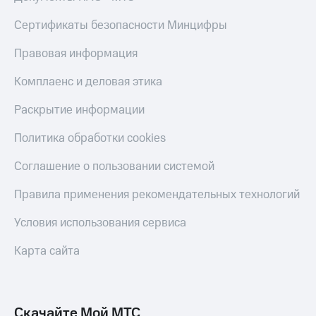
Live
и не
только
Сертификаты безопасности Минцифры
Гудок
Безопасность
Правовая информация
Мой
МТС
Финансы
Комплаенс и деловая этика
Все
Детям
Раскрытие информации
приложения
и родителям
Политика обработки cookies
Инвестиции
Здоровье
и фитнес
Получайте
Соглашение о пользовании системой
доход
Приложения
онлайн
Правила применения рекомендательных технологий
от МТС
Страхование
Акции
Условия использования сервиса
Покупка
полисов
Приложения
Карта сайта
онлайн
КИОН
Скидка 30%
на связь
КИОН
Музыка
Скачайте Мой МТС
С картой