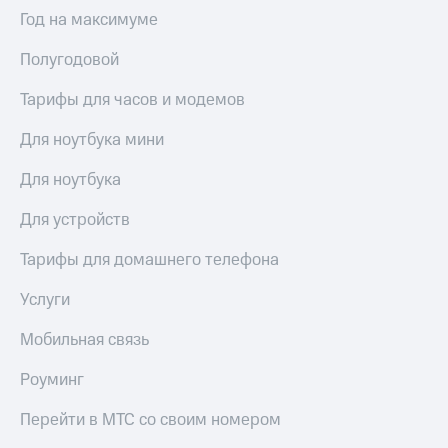
Выбрать
ТВ и телефон
Год на максимуме
красивый
для дома
номер
Полугодовой
Услуги
Заменить
SIM-
Тарифы для часов и модемов
Личный
карту
кабинет
интернета
Для ноутбука мини
Перейти
и
на
ТВ
Для ноутбука
eSIM
Личный
кабинет
Для устройств
Для дома
спутникового
Выберите
ТВ
Тарифы для домашнего телефона
и подключите
Скачать
ТВ
приложение
Услуги
с выгодным
Мой
тарифом
МТС
Мобильная связь
Акции
Тарифы
Роуминг
Интернет,
ТВ и телефон
Видеонаблюдение
Перейти в МТС со своим номером
для дома
для дома