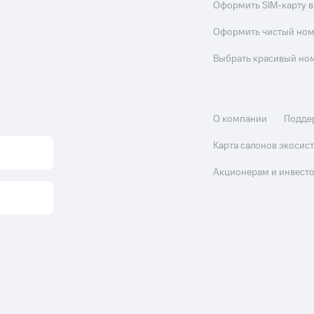
Оформить SIM-карту в
Оформить чистый но
Выбрать красивый но
О компании
Подде
Карта салонов экоси
Акционерам и инвест