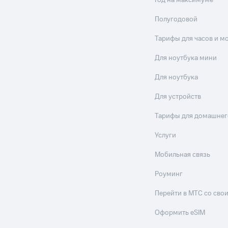
Год на максимуме
ле при оплате с карты МТС Деньги
Полугодовой
Тарифы для часов и м
Для ноутбука мини
Для ноутбука
Для устройств
Тарифы для домашнег
Услуги
Мобильная связь
Роуминг
Перейти в МТС со св
Оформить eSIM