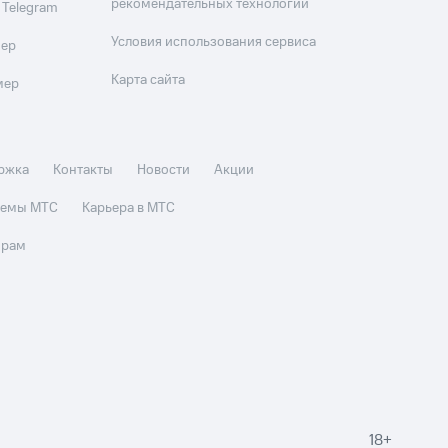
рекомендательных технологий
 Telegram
Условия использования сервиса
мер
Карта сайта
мер
ржка
Контакты
Новости
Акции
стемы МТС
Карьера в МТС
орам
18+