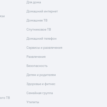
Для дома
Приложения
Домашний интернет
Финансы
язи
Домашнее ТВ
Спутниковое ТВ
Домашний телефон
Сервисы и развлечения
Развлечения
угого оператора
Оплата
Безопасность
Интернет-магазин
Детям и родителям
скидки
Все товары
Здоровье и фитнес
Семейная группа
ого ТВ
Утилиты