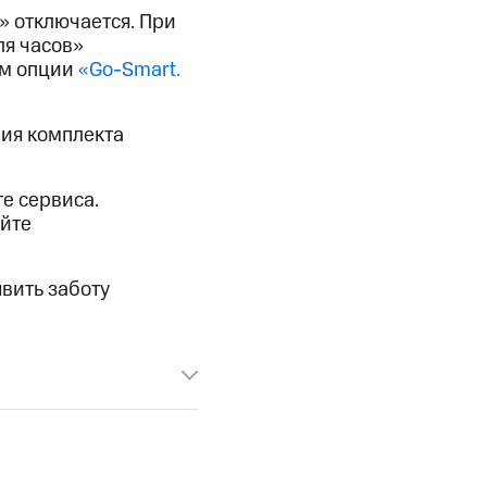
» отключается. При
ля часов»
ям опции
«Go-Smart.
ния комплекта
е сервиса.
айте
вить заботу