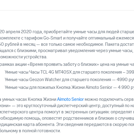
услуги, доступ к геолокации
пасность
Финансы
Детям и родителям
Здоровье и 
ильмы, музыка и многое другое
услуги, доступ к геолокации
ive
Гудок
Мой МТС
Все приложения
 20 апреля 2020 года, приобретайте умные часы для людей старше
 комплекте с тарифом
Go-Smart
и получайте оптимальный ежемесяч
50 рублей в месяц — все только самое необходимое. Пакета доста
бщался с близкими, просматривал уведомления через умные часы,
озможности устройства.
рамках акции «Время проявить заботу о близких» цена на умные ча
 в нашем приложении
Умные часы Часы TCL 4G MT40SX для старшего поколения – 399
Умные часы Geozon Watcher для старшего поколения — 4990 ру
ive
Гудок
Мой МТС
Все приложения
Инвестиции
Умные часы для пожилых Кнопка Жизни Aimoto Senior — 4 990 р
а умных часах Кнопка Жизни
Aimoto Senior
можно подключить серви
ход 15%
изни» — это круглосуточный диспетчерский центр, доступный по 
испетчерского центра помогут в экстренных ситуациях: определят
ер МТС
Настройки автоплатежа
Пополнить номер др
еобходимую помощь, оповестят родственников и близких о случивш
 на карту
МТС Pay
Оплата по QR-коду за границей
едицинская карта абонента. Эти сведения передаются в скорую п
больному в полной готовности.