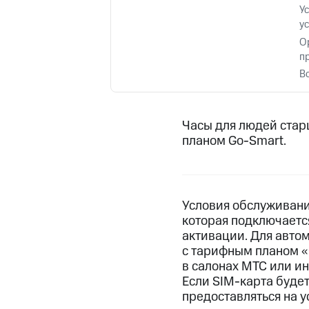
Смартфоны
Наушники и колонки
Умн
МТС Накопления
У
Откладывайте деньги и получайте до
у
О
Акции
Условия пополнения
п
В
Скидка 30% на связь
Тарифы RED, РИИЛ и МТС Супер дешев
Часы для людей стар
планом Go-Smart.
Обзоры товаров
Скидки до 40%
на смартфоны
Условия обслуживани
которая подключаетс
при покупке со связью МТС
активации. Для авто
с тарифным планом «
в салонах МТС или ин
Если
SIM-карта
будет
предоставляться на 