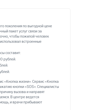
фитнес
Приложения от МТС
Приложения
го поколения по выгодной цене
ный пакет услуг связи за
Финансы
точно, чтобы пожилой человек
 использовал встроенные
сы составит:
0 рублей.
блей.
ублей.
с «Кнопка жизни». Сервис «Кнопка
нажатию кнопки «SOS». Специалисты
 причину вызова и направят
угого оператора
Оплата
емся. В центре ведется
омощь, и врачи прибывают
Интернет-магазин