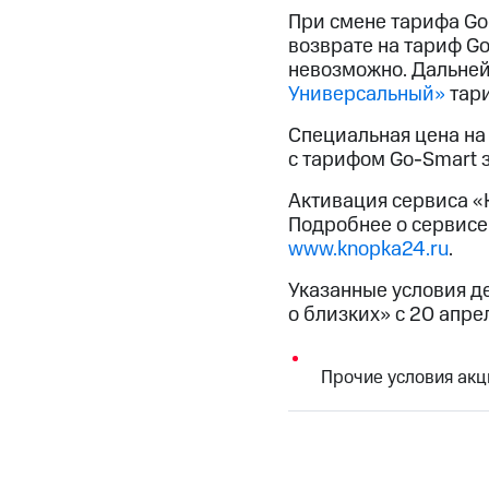
При смене тарифа
Go
возврате на тариф
Go
невозможно. Дальней
Универсальный»
тар
Специальная цена на
с тарифом
Go-Smart
з
Активация сервиса «
Подробнее о сервисе 
www.knopka24.ru
.
Указанные условия д
о близких» с 20 апре
Прочие условия акц