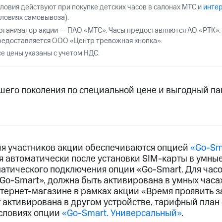
ые часы и трекеры
Умный дом
Планшеты
Акции и 
словия действуют при покупке детских часов в салонах МТС и
интер
ход 15%
словиях самовывоза).
рганизатор акции — ПАО «МТС». Часы предоставляются АО «РТК».
редоставляется ООО «Центр тревожная кнопка».
се цены указаны с учетом НДС.
ле при оплате с карты МТС Деньги
шего поколения по специальной цене и выгодный па
я участников акции обеспечиваются опцией
«Go-Sma
я автоматически после установки
SIM-карты
в умные
матического подключения опции «Go-Smart. Для час
Go-Smart», должна быть активирована в умных часа
тернет-магазине в рамках акции «Время проявить за
 активирована в другом устройстве, тарифный план
условиях опции
«Go-Smart. Универсальный»
.