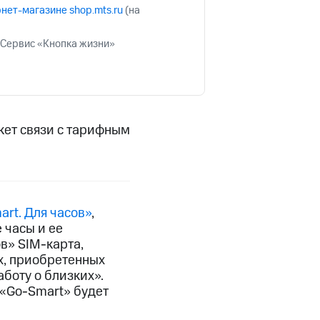
скидки
Все товары
нет-магазине shop.mts.ru
(на
 Сервис «Кнопка жизни»
кет связи с тарифным
rt. Для часов»
,
 часы и ее
ов»
SIM-карта,
х, приобретенных
боту о близких».
 «Go-Smart» будет