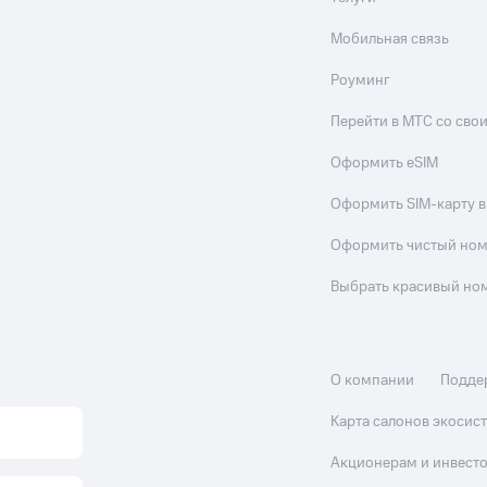
Мобильная связь
Роуминг
Перейти в МТС со св
Оформить eSIM
Оформить SIM-карту в
Оформить чистый но
Выбрать красивый но
О компании
Подде
Карта салонов экоси
Акционерам и инвест