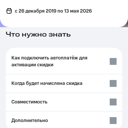
на связь
c 26 декабря 2019
по 13 мая 2026
Роуминг
Тарифы
RED,
Семейная
РИИЛ
группа
и МТС
Что нужно знать
Супер
Заказать
дешевле
SIM-
при
карту
оплате
Как подключить автоплатёж для
с карты
Оформить
активации скидки
МТС
eSIM
Деньги
SIM-
Выберите
Когда будет начислена скидка
карта
и подключите
для
ТВ
иностранцев
с выгодным
Совместимость
тарифом
Оформить
чистый
Тарифы
номер
Дополнительно
Интернет,