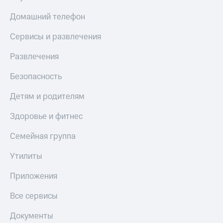
МТС
КИОН
Деньги
Домашний телефон
Строки
МТС
Накопления
Сервисы и развлечения
Live
Откладывайте
Развлечения
Гудок
деньги
и получайте
Мой
Безопасность
доход 15%
МТС
Акции
Детям и родителям
Условия
Все
пополнения
приложения
Здоровье и фитнес
Финансы
Скидка
Инвестиции
Семейная группа
30%
на связь
Получайте
Утилиты
доход
онлайн
Тарифы
Приложения
Страхование
RED,
РИИЛ
Все сервисы
Покупка
и МТС Супер
полисов
дешевле
Документы
онлайн
при оплате