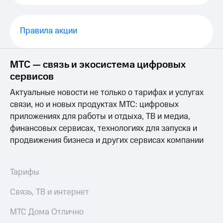
Выбрать
ТВ и телефон
красивый
для дома
номер
Правила акции
Услуги
Заменить
SIM-
Личный
карту
кабинет
МТС — связь и экосистема цифровых
интернета
сервисов
Перейти
и
на
ТВ
Актуальные новости не только о тарифах и услугах
eSIM
Личный
связи, но и новых продуктах МТС: цифровых
кабинет
приложениях для работы и отдыха, ТВ и медиа,
Для дома
спутникового
Выберите
ТВ
финансовых сервисах, технологиях для запуска и
и подключите
Скачать
продвижения бизнеса и других сервисах компании
ТВ
приложение
с выгодным
Мой
тарифом
МТС
Тарифы
Акции
Тарифы
Интернет,
Связь, ТВ и интернет
ТВ и телефон
Видеонаблюдение
для дома
МТС Дома Отлично
для дома