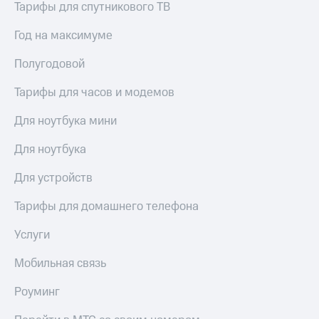
висы и подписки
Сертификаты
Тарифы для спутникового ТВ
МТС
безопасности
Premium
Год на максимуме
Всё
Подписка
под
Полугодовой
на гигабайты
рукой
интернета,
в Мой МТС
Тарифы для часов и модемов
фильмы,
музыка
Посмотрите,
Для ноутбука мини
и многое
что
другое
полезного
Для ноутбука
Семейная
есть
группа
в нашем
Для устройств
приложении
Скидка
на тарифы,
Тарифы для домашнего телефона
КИОН
общие
подписки
Услуги
КИОН
и услуги,
Музыка
доступ
Мобильная связь
к геолокации
КИОН
Кино,
Роуминг
Строки
музыка,
книги