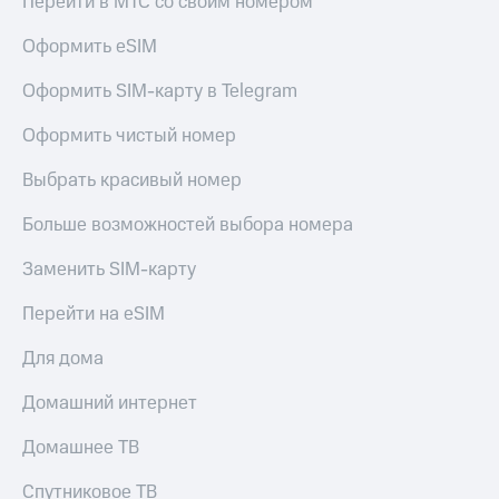
Перейти в МТС со своим номером
Live
и не
только
Оформить eSIM
Гудок
Безопасность
Оформить SIM-карту в Telegram
Мой
МТС
Финансы
Оформить чистый номер
Все
Детям
приложения
Выбрать красивый номер
и родителям
Инвестиции
Здоровье
Больше возможностей выбора номера
и фитнес
Получайте
Заменить SIM-карту
доход
Приложения
онлайн
от МТС
Перейти на eSIM
Страхование
Акции
Для дома
Покупка
полисов
Приложения
Домашний интернет
онлайн
КИОН
Скидка 30%
Домашнее ТВ
на связь
КИОН
Музыка
Спутниковое ТВ
С картой