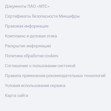
Скидка 30%
с карты
Документы ПАО «МТС»
на связь
МТС Деньги
Сертификаты безопасности Минцифры
С картой
Обзоры
МТС
товаров
Деньги
Правовая информация
МТС
Скидки
Накопления
до 40%
Комплаенс и деловая этика
на смартфоны
Откладывайте
Раскрытие информации
деньги
при
и получайте
Политика обработки cookies
покупке
доход 15%
со связью
Платежи
МТС
Соглашение о пользовании системой
и
переводы
Правила применения рекомендательных технологий
Пополнить
Условия использования сервиса
номер
МТС
Карта сайта
Настройки
автоплатежа